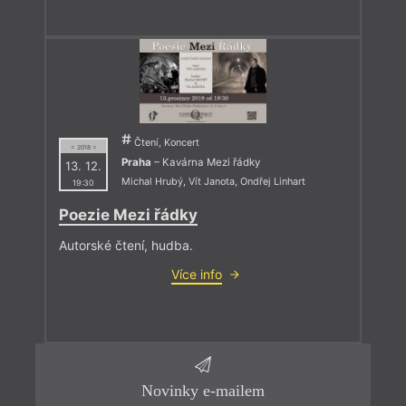
Čtení, Koncert
= 2018 =
Praha
– Kavárna Mezi řádky
13. 12.
Michal Hrubý
,
Vít Janota
,
Ondřej Linhart
19:30
Poezie Mezi řádky
Autorské čtení, hudba.
Více info
Novinky e-mailem