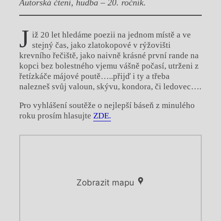
Autorská čtení, hudba – 20. ročník.
J
iž 20 let hledáme poezii na jednom místě a ve
stejný čas, jako zlatokopové v rýžovišti
krevního řečiště, jako naivně krásné první rande na
kopci bez bolestného vjemu vášně počasí, utrženi z
řetízkáče májové poutě…..přijď i ty a třeba
nalezneš svůj valoun, skývu, kondora, či ledovec….
Pro vyhlášení soutěže o nejlepší báseň z minulého
roku prosím hlasujte
ZDE.
Zobrazit mapu