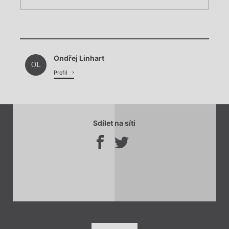
Chviličku.
Chviličku.
Načítá se.
Ondřej Linhart
Načítá se.
OL
Profil
Sdílet na síti