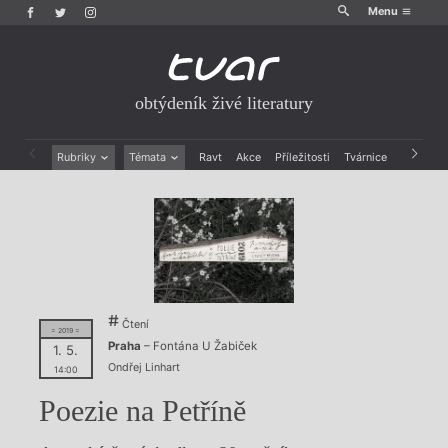
Menu
obtýdeník živé literatury
Rubriky
Témata
Ravt
Akce
Příležitosti
Tvárnice
Archiv
Beletrie
Ženy v katolické literatuře
Drobná publicistika
Právě vychází
Esejistika
Mauzoleum
Recenze a reflexe
Divadlo
Reportáže
Historie kolonialismu
Rozhovory
Dokument
Výroční ceny
Čtení
= 2019 =
Praha
– Fontána U Žabiček
1. 5.
Ondřej Linhart
14:00
Poezie na Petříně