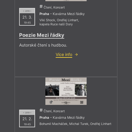
Čtení, Koncert
= 2019 =
Praha
– Kavárna Mezi řádky
21. 3.
Viki Shock
,
Ondřej Linhart
,
19:45
kapela Ruce naší Dory
Poezie Mezi řádky
Autorské čtení s hudbou.
Více info
Čtení, Koncert
= 2019 =
Praha
– Kavárna Mezi řádky
21. 2.
Bohumil Macháček
,
Michal Turek
,
Ondřej Linhart
19:45