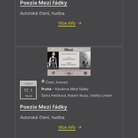
Poezie Mezi řádky
Autorské čtení, hudba.
Více info
Čtení, Koncert
= 2019 =
Praha
– Kavárna Mezi řádky
17. 1.
Šárka Petříková
,
Robert Wudy
,
Ondřej Linhart
19:45
Poezie Mezi řádky
Autorské čtení, hudba.
Více info