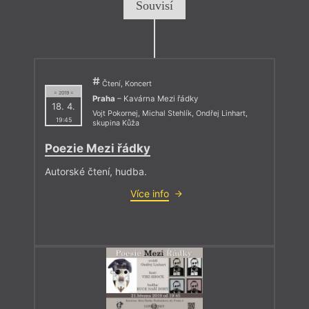
Souvisí
Čtení, Koncert
= 2019 =
Praha
– Kavárna Mezi řádky
18. 4.
Vojt Pokornej
,
Michal Stehlík
,
Ondřej Linhart
,
19:45
skupina Kůža
Poezie Mezi řádky
Autorské čtení, hudba.
Více info