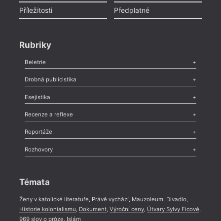
Příležitosti
Předplatné
Rubriky
Beletrie
Poezie
,
Próza
,
Dokumenty
,
Drama
,
Celá rubrika
Drobná publicistika
Odlesk
,
Zasláno
,
Nezařazené
,
Novinky v Tvaru
,
Slovo
,
Výročí
,
Esejistika
Nekrolog
,
Glosa
,
Sloupek
,
Pozvánka
,
Literární soutěž
,
Komentář
,
Celá rubrika
Esej
,
Pádlo
,
Úvaha
,
Texty
,
Studie
,
Celá rubrika
Recenze a reflexe
Recenze
,
Dvakrát
,
Horké párky
,
969 slov o próze
,
Reportáže
Méně slov o próze
,
Celá rubrika
Literární zítřky
,
Reportáž
,
Literární život
,
Divadlo
,
Kritický ohlas
,
Rozhovory
Celá rubrika
Rozhovor
,
Anketa
,
Celá rubrika
Témata
Ženy v katolické literatuře
,
Právě vychází
,
Mauzoleum
,
Divadlo
,
Historie kolonialismu
,
Dokument
,
Výroční ceny
,
Útvary Sylvy Ficové
,
969 slov o próze
,
Islám