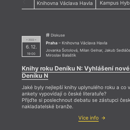
Kampus Hyb
Knihovna Václava Havla
Výroční cen
A studio Rubín
Experimen
Akademické konferenční centrum
Fakulta a
Akademie věd ČR
Festival s
Akademie výtvarných umění v Praze
FF UK, po
Diskuse
Americké centrum
Filmová a
= 2022 =
Antikvariát Kačur/Adero
Filozofick
Praha
– Knihovna Václava Havla
Antikvariát Trigon
FK Zlícho
6. 12.
Jovanka Šotolová
,
Milan Gelnar
,
Jakub Sedláč
Asociální panství Varna Rihanna
Fontána U
19:00
Miroslav Balaštík
Ateliér Vladimíra Strejčka
Francouzs
Auditorium OVK – 3. patro
Galerie a
Avoid Floating Gallery
Galerie 
Knihy roku Deníku N: Vyhlášení nové
Avoid Gallery
Galerie L
Deníku N
Balassiho institut – Maďarské kulturní
Galerie Mi
středisko
Galerie P
Bar Malkovich
Galerie Tr
Jaké byly nejlepší knihy uplynulého roku a co 
Bar Podtvrzí
Goethe In
ankety vypovídají o české literatuře?
Bike Jesus
Gram Rec
Přijďte si poslechnout debatu se zástupci čes
Bistro Bazaar
Historick
Borgis a. s.
Hlavní ná
nakladatelské branže.
Botanická zahrada hl. města Prahy
Hospůdk
Boudoir U Sta rán
Hospůdka
Více info
Božská lahvice
Hřbitov M
Bulharský kulturní institut
Hudební d