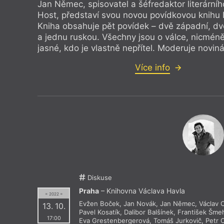
Jan Němec, spisovatel a šéfredaktor literární
Host, představí svou novou povídkovou knihu Li
Kniha obsahuje pět povídek – dvě západní, dv
a jednu ruskou. Všechny jsou o válce, nicmén
jasné, kdo je vlastně nepřítel. Moderuje noviná
Více info
Diskuse
Praha
– Knihovna Václava Havla
= 2022 =
Evžen Boček
,
Jan Novák
,
Jan Němec
,
Václav C
13. 10.
Pavel Kosatík
,
Dalibor Balšínek
,
František Šmeh
17:00
Eva Grestenbergerová
,
Tomáš Jurkovič
,
Petr 