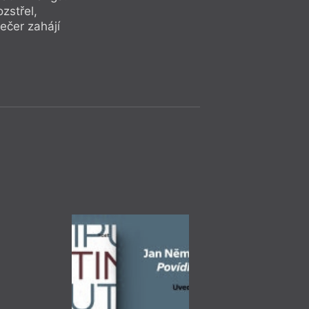
sedmého večera bud
zstřel,
překladatel Mirek Z
ečer zahájí
Diskuse
= 2022 =
Praha
– Ka
23. 11.
Jan Bělíček
19:00
HYB4 Čítárna: 
o současné lite
23. listopadu prob
večer na téma souč
autorem literárníh
něhož vychází i ste