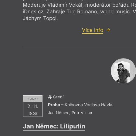
Moderuje Vladimír Vokál, moderátor pořadu Ro
iDnes.cz. Zahraje Trio Romano, world music. V
Jáchym Topol.
Více info
Čtení
= 2022 =
Praha
– Knihovna Václava Havla
2. 11.
Jan Němec
,
Petr Vizina
19:00
Jan Němec: Liliputin