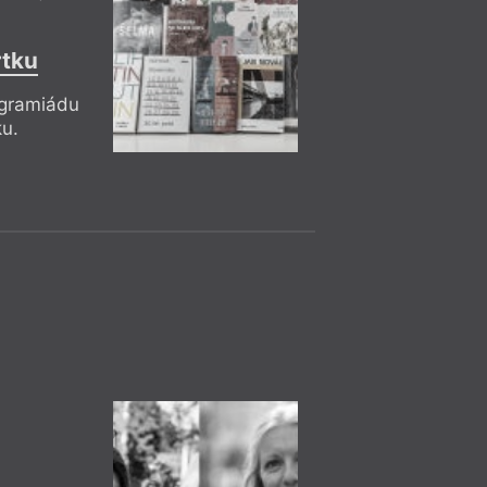
Praha
– Ka
9. 11.
Marcela Mül
18:30
rtku
HYB4 Čítárna: 
ogramiádu
Müllerové: Ve s
ku.
Marcela Müllerová 
deníkovými zápisky
zážitky na pozadí t
Pákistánu skutečně
vyprávěním o zemi s 
trochu svérázných 
novinářka Tereza E