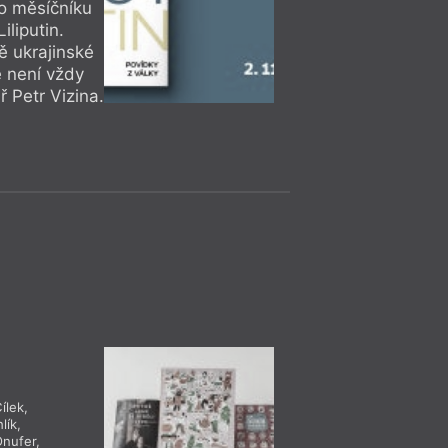
ho měsíčníku
liputin.
ě ukrajinské
ě není vždy
ř Petr Vizina.
= 2022 =
Čtení, Di
16. 11.
Praha
– Ka
19:00
HYB4 Čítárna: A
pictura
Uvedení listopadové
tematizaci výtvarné
listopadu v Kampu
ílek
,
lík
,
Čtení, Di
Onufer
,
= 2022 =