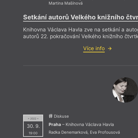
Martina Mašínová
Setkání autorů Velkého knižního čtv
Knihovna Václava Havla zve na setkání a aut
autorů 22. pokračování Velkého knižního čtvrt
Více info
Diskuse
= 2022 =
Praha
– Knihovna Václava Havla
30. 9.
Radka Denemarková
,
Eva Profousová
19:00