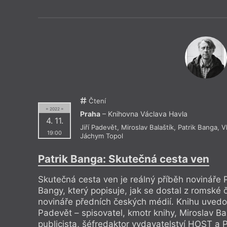
Drive House Club
Knihkupec
Dům čtení
Knihkupec
Duše v peří
Knihovna 
EMA Espresso Bar
Knihovna 
Estonské velvyslanectví
Knihovna 
Eternia Smíchov
Knihy Do
Čtení
= 2022 =
Praha
– Knihovna Václava Havla
4. 11.
Jiří Padevět
,
Miroslav Balaštík
,
Patrik Banga
,
V
19:00
Jáchym Topol
Patrik Banga: Skutečná cesta ven
Skutečná cesta ven je reálný příběh novináře P
Bangy, který popisuje, jak se dostal z romské č
novináře předních českých médií. Knihu uvedou
Padevět – spisovatel, kmotr knihy, Miroslav Bal
publicista, šéfredaktor vydavatelství HOST a 