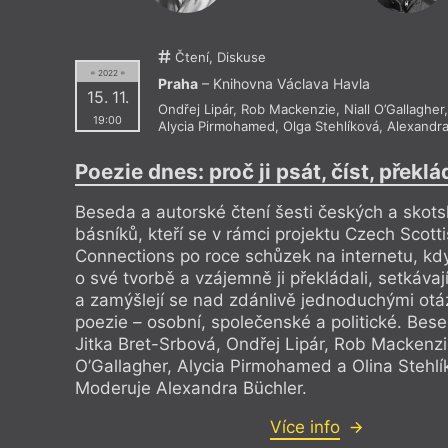
Činoherní klub
Kino Eval
Čítárna Unijazz
Kino Luce
Coffee & bar Sapfó
Klášter E
Čtení, Diskuse
Cross Club
Klementi
= 2022 =
Dědič - D + D
Klub Barr
Praha
– Knihovna Václava Havla
15. 11.
DISK
Klub cest
Ondřej Lipár
,
Rob Mackenzie
,
Niall O’Gallagher
,
Divadlo Archa
Klub Koco
19:00
Alycia Pirmohamed
,
Olga Stehlíková
,
Alexandra
Divadlo Bez Zábradlí
Klub Krut
Divadlo Karla Hackera
Klub Last
Divadlo Komedie
Klub Malk
Poezie dnes: proč ji psát, číst, překlá
Divadlo Minor, malá scéna
Klub Paliá
Divadlo Na Zábradlí
Klub Šatl
Beseda a autorské čtení šesti českých a skot
Divadlo Orfeus
Klub Varš
básníků, kteří se v rámci projektu Czech Scott
Divadlo pod Palmovkou
Klubovna
Divadlo U Valšů
Knihkupec
Connections po roce schůzek na internetu, kdy
Divadlo v Celetné
Knihkupec
o své tvorbě a vzájemně ji překládali, setkávají 
Divadlo v Řeznické
Knihkupec
a zamýšlejí se nad zdánlivě jednoduchými otáz
Divadlo Viola
Knihkupec
Divadlo X10
Knihkupec
poezie – osobní, společenské a politické. Bese
Dobrá trafika
Knihkupec
Jitka Bret-Srbová, Ondřej Lipár, Rob Mackenzie
Dobrá trafika na Újezdě
Knihkupec
O’Gallagher, Alycia Pirmohamed a Olina Stehlí
Dobrá trafika v Korunní
Knihkupec
Dobročinná kavárna Cesta domů
Knihkupe
Moderuje Alexandra Büchler.
DOK 16
Knihkupec
Dolní sál ÚČL AV ČR
Knihkupec
Více info
DOX, Centrum současného umění
Knihkupec