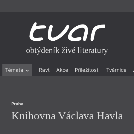
obtýdeník živé literatury
Praha
Témata
Ravt
Akce
Příležitosti
Tvárnice
Knihovna Václava Havla
ické literatuře
icistika
zí
Praha
eflexe
Knihovna Václava Havla
onialismu