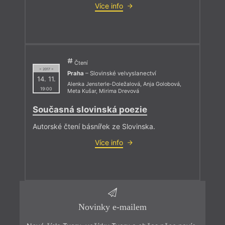
Více info
Čtení
= 2017 =
Praha
– Slovinské velvyslanectví
14. 11.
Alenka Jensterle-Doležalová
,
Anja Golobová
,
19:00
Meta Kušar
,
Mirima Drevová
Současná slovinská poezie
Autorské čtení básnířek ze Slovinska.
Více info
Novinky e-mailem