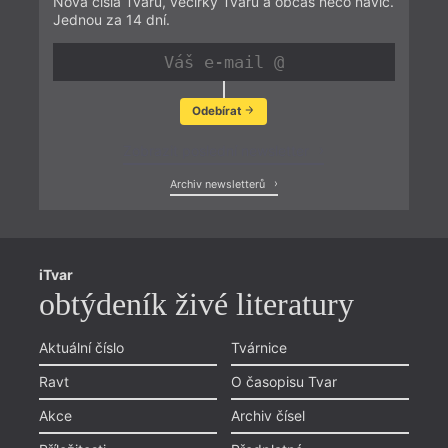
Nová čísla Tvaru, večírky Tvaru a občas něco navíc.
Jednou za 14 dní.
Odebírat
Zobrazit poslední newsletter
Archiv newsletterů
iTvar
obtýdeník živé literatury
Aktuální číslo
Tvárnice
Ravt
O časopisu Tvar
Akce
Archiv čísel