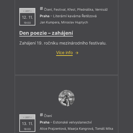
Čtení, Festival, Křest, Přednáška, Vernisáž
= 2017 =
Praha
– Literární kavárna Řetězová
12. 11.
Jan Kumpera
,
Miroslav Huptych
19:00
Den poezie – zahájení
Zahájení 19. ročníku mezinárodního festivalu.
Více info
Čtení
= 2017 =
Praha
– Estonské velvyslanectví
13. 11.
Alice Prajzentová
,
Maarja Kangrová
,
Tomáš Míka
18:00