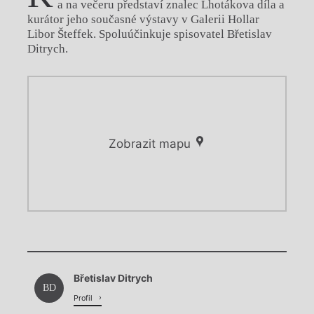
a na večeru představí znalec Lhotákova díla a
kurátor jeho současné výstavy v Galerii Hollar
Libor Šteffek. Spoluúčinkuje spisovatel Břetislav
Ditrych.
Zobrazit mapu
Chviličku.
Chviličku.
Načítá se.
Břetislav Ditrych
Načítá se.
BD
Profil