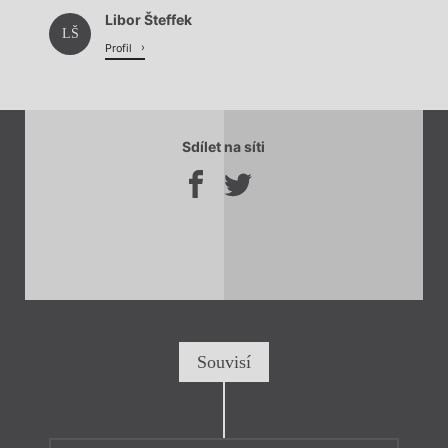
Libor Šteffek
LŠ
Profil
Sdílet na síti
Souvisí