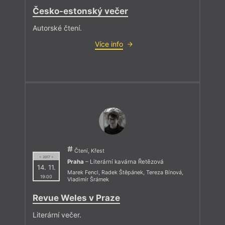
Česko-estonský večer
Autorské čtení.
Více info
Čtení, Křest
= 2017 =
Praha
– Literární kavárna Řetězová
14. 11.
Marek Fencl
,
Radek Štěpánek
,
Tereza Bínová
,
19:00
Vladimír Šrámek
Revue Weles v Praze
Literární večer.