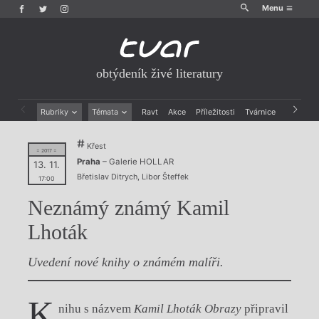
Menu
obtýdeník živé literatury
Rubriky
Témata
Ravt
Akce
Příležitosti
Tvárnice
Archiv
Beletrie
Ženy v katolické literatuře
Křest
Drobná publicistika
Právě vychází
= 2017 =
Praha
– Galerie HOLLAR
Esejistika
Mauzoleum
13. 11.
Břetislav Ditrych
,
Libor Šteffek
Recenze a reflexe
Divadlo
17:00
Reportáže
Historie kolonialismu
Neznámý známý Kamil
Rozhovory
Dokument
Výroční ceny
Lhoták
Uvedení nové knihy o známém malíři.
K
nihu s názvem
Kamil Lhoták Obrazy
připravil