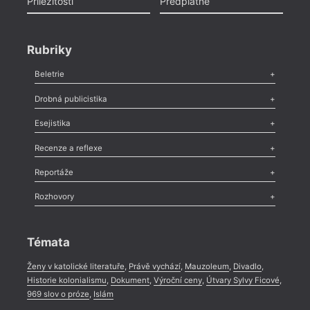
Příležitosti
Předplatné
Rubriky
Beletrie
Poezie
,
Próza
,
Dokumenty
,
Drama
,
Celá rubrika
Drobná publicistika
Odlesk
,
Zasláno
,
Nezařazené
,
Novinky v Tvaru
,
Slovo
,
Výročí
,
Esejistika
Nekrolog
,
Glosa
,
Sloupek
,
Pozvánka
,
Literární soutěž
,
Komentář
,
Celá rubrika
Esej
,
Pádlo
,
Úvaha
,
Texty
,
Studie
,
Celá rubrika
Recenze a reflexe
Recenze
,
Dvakrát
,
Horké párky
,
969 slov o próze
,
Reportáže
Méně slov o próze
,
Celá rubrika
Literární zítřky
,
Reportáž
,
Literární život
,
Divadlo
,
Kritický ohlas
,
Rozhovory
Celá rubrika
Rozhovor
,
Anketa
,
Celá rubrika
Témata
Ženy v katolické literatuře
,
Právě vychází
,
Mauzoleum
,
Divadlo
,
Historie kolonialismu
,
Dokument
,
Výroční ceny
,
Útvary Sylvy Ficové
,
969 slov o próze
,
Islám