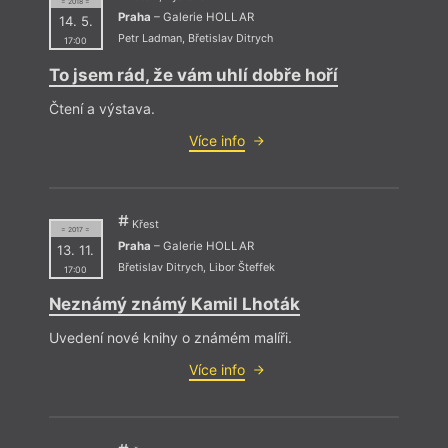
= 2018 =
Praha
– Galerie HOLLAR
14. 5.
Petr Ladman
,
Břetislav Ditrych
17:00
To jsem rád, že vám uhlí dobře hoří
Čtení a výstava.
Více info
Křest
= 2017 =
Praha
– Galerie HOLLAR
13. 11.
Břetislav Ditrych
,
Libor Šteffek
17:00
Neznámý známý Kamil Lhoták
Uvedení nové knihy o známém malíři.
Více info