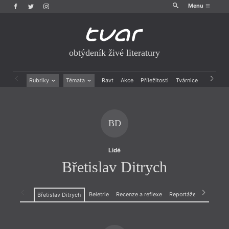
Menu
obtýdeník živé literatury
Rubriky
Témata
Ravt
Akce
Příležitosti
Tvárnice
Archiv
Beletrie
Ženy v katolické literatuře
Drobná publicistika
Právě vychází
Esejistika
Mauzoleum
BD
Recenze a reflexe
Divadlo
Reportáže
Historie kolonialismu
Rozhovory
Dokument
Lidé
Výroční ceny
Břetislav Ditrych
Beletrie
Recenze a reflexe
Reportáže
Břetislav Ditrych