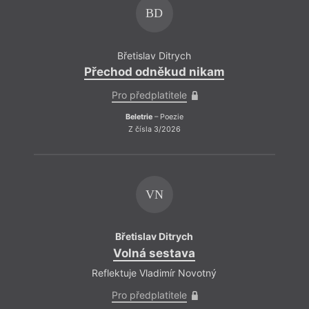
BD
Břetislav Ditrych
Přechod odněkud nikam
Přec
Pro předplatitele
Beletrie
– Poezie
Z čísla 3/2026
VN
Břetislav Ditrych
Volná sestava
Začá
Reflektuje Vladimír Novotný
Pro předplatitele