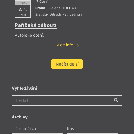
Čtení
= 2017 =
Praha
– Galerie HOLLAR
3. 4.
Břetislav Ditrych
,
Petr Ladman
17:00
Pařížská zákoutí
Autorské čtení.
Více info
Načíst další
Vyhledávání
Archivy
Tištěná čísla
Ravt