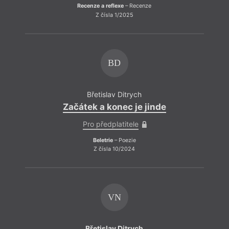
Recenze a reflexe
– Recenze
Z čísla 1/2025
BD
Be
Břetislav Ditrych
Začátek a konec je jinde
Pro předplatitele
Beletrie
– Poezie
Z čísla 10/2024
VN
Břetislav Ditrych