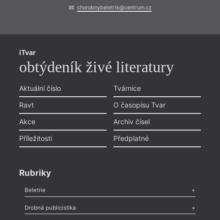
chorobnybeletrik@centrum.cz
iTvar
obtýdeník živé literatury
Aktuální číslo
Tvárnice
Ravt
O časopisu Tvar
Akce
Archiv čísel
Příležitosti
Předplatné
Rubriky
Beletrie
Poezie
,
Próza
,
Dokumenty
,
Drama
,
Celá rubrika
Drobná publicistika