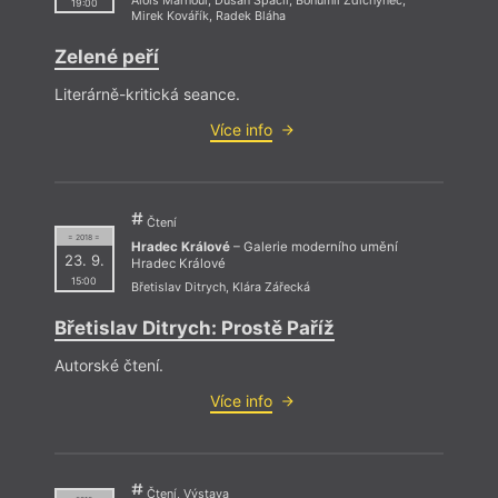
Alois Marhoul
,
Dušan Spáčil
,
Bohumil Ždichynec
,
19:00
Mirek Kovářík
,
Radek Bláha
Zelené peří
Literárně-kritická seance.
Více info
Čtení
= 2018 =
Hradec Králové
– Galerie moderního umění
23. 9.
Hradec Králové
15:00
Břetislav Ditrych
,
Klára Zářecká
Břetislav Ditrych: Prostě Paříž
Autorské čtení.
Více info
Čtení, Výstava