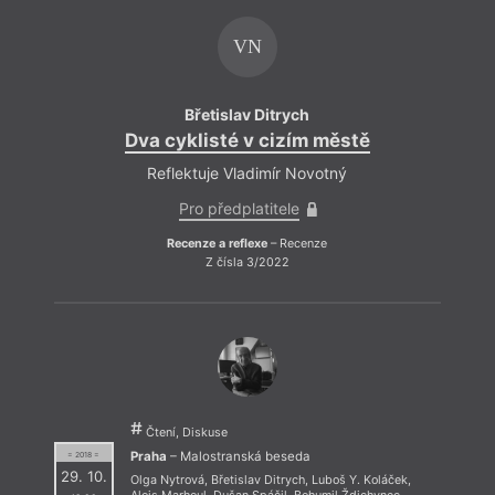
VN
Břetislav Ditrych
Dva cyklisté v cizím městě
Reflektuje Vladimír Novotný
Pro předplatitele
Recenze a reflexe
– Recenze
Z čísla 3/2022
Čtení, Diskuse
Praha
– Malostranská beseda
= 2018 =
29. 10.
Olga Nytrová
,
Břetislav Ditrych
,
Luboš Y. Koláček
,