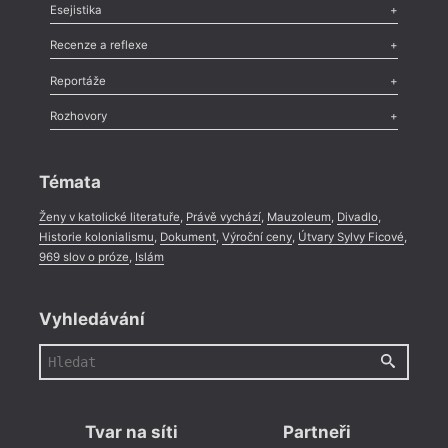
Odlesk
,
Zasláno
,
Nezařazené
,
Novinky v Tvaru
,
Slovo
,
Výročí
,
Esejistika
Nekrolog
,
Glosa
,
Sloupek
,
Pozvánka
,
Literární soutěž
,
Komentář
,
Celá rubrika
Esej
,
Pádlo
,
Úvaha
,
Texty
,
Studie
,
Celá rubrika
Recenze a reflexe
Recenze
,
Dvakrát
,
Horké párky
,
969 slov o próze
,
Reportáže
Méně slov o próze
,
Celá rubrika
Literární zítřky
,
Reportáž
,
Literární život
,
Divadlo
,
Kritický ohlas
,
Rozhovory
Celá rubrika
Rozhovor
,
Anketa
,
Celá rubrika
Témata
Ženy v katolické literatuře
,
Právě vychází
,
Mauzoleum
,
Divadlo
,
Historie kolonialismu
,
Dokument
,
Výroční ceny
,
Útvary Sylvy Ficové
,
969 slov o próze
,
Islám
Vyhledávání
Tvar na síti
Partneři