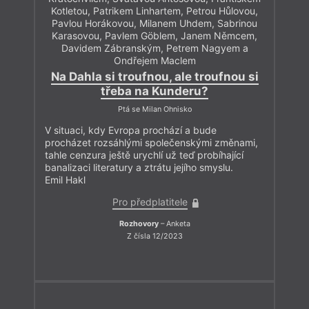
Kotletou, Patrikem Linhartem, Petrou Hůlovou,
Pavlou Horákovou, Milanem Uhdem, Sabrinou
Karasovou, Pavlem Göblem, Janem Němcem,
Davidem Zábranským, Petrem Nagyem a
Ondřejem Maclem
Na Dahla si troufnou, ale troufnou si
třeba na Kunderu?
Ptá se Milan Ohnisko
V situaci, kdy Evropa prochází a bude
procházet rozsáhlými společenskými změnami,
tahle cenzura ještě urychlí už teď probíhající
banalizaci literatury a ztrátu jejího smyslu.
Emil Hakl
Pro předplatitele
Rozhovory
– Anketa
Z čísla 12/2023