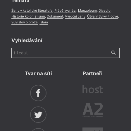
Témata
Ženy v katolické literatuře
,
Právě vychází
,
Mauzoleum
,
Divadlo
,
Historie kolonialismu
,
Dokument
,
Výroční ceny
,
Útvary Sylvy Ficové
,
969 slov o próze
,
Islám
Vyhledávání
Tvar na síti
Partneři