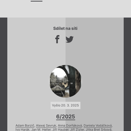
Sdílet na síti
Vyšlo 20. 3. 2025
6/2025
Adam Borzič
,
Alexej Sevruk
,
Anna Dorňáková
,
Daniela Vodáčková
,
Ivo Harák
,
Jan M. Heller
,
Jiří Hauber
,
Jiří Zizler
,
Jitka Bret Srbová
,