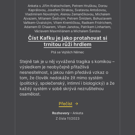
Anketa s Jiřím Kratochvilem, Petrem Hruškou, Dorou
Kaprálovou, Josefem Strakou, Svatavou Antošovou,
Vladimírem Novotným, Alenou Zemančíkovou, Michalem
Ajvazem, Milanem Šedivým, Petrem Šmídem, Bohuslavem
Vaňkem-Úvalským, Vítem Kremličkou, Radkem Fridrichem,
Adamem El Chaarem, Vítem Janotou, Patrikem Linhartem,
Václavem Maxmiliánem a Michalem Šandou
Číst Kafku je jako protahovat si
trnitou růži hrdlem
Ptá se Vojtěch Němec
Stejně tak je u něj vyvážená tragika s komikou –
výsledkem je neobyčejně přitažlivá
nesnesitelnost, s jakou nám předává vzkaz o
tom, že člověk nedokáže žít mimo systém
(politický, společenský, intimní i biologický) a že
každý systém v sobě skrývá nezrušitelnou
osamělost.
Přečíst
Rozhovory
– Anketa
Z čísla 11/2023