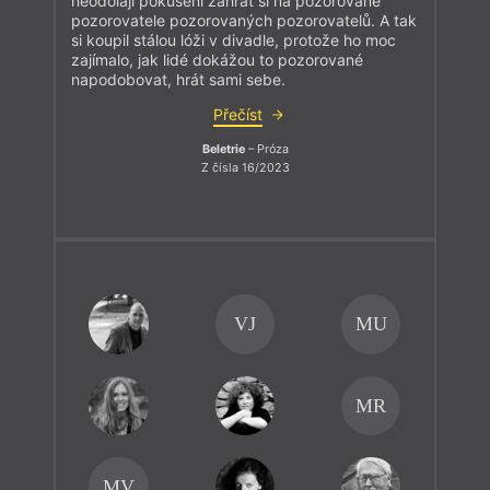
neodolají pokušení zahrát si na pozorované
pozorovatele pozorovaných pozorovatelů. A tak
si koupil stálou lóži v divadle, protože ho moc
zajímalo, jak lidé dokážou to pozorované
napodobovat, hrát sami sebe.
Přečíst
Beletrie
– Próza
Z čísla 16/2023
VJ
MU
MR
MV