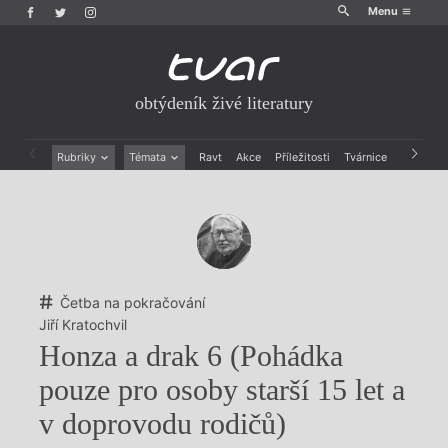
Menu
obtýdeník živé literatury
Rubriky
Témata
Ravt
Akce
Příležitosti
Tvárnice
Archiv
Beletrie
Ženy v katolické literatuře
Drobná publicistika
Právě vychází
Esejistika
Mauzoleum
Recenze a reflexe
Divadlo
Reportáže
Historie kolonialismu
Rozhovory
Dokument
Četba na pokračování
Výroční ceny
Jiří Kratochvil
Honza a drak 6 (Pohádka
pouze pro osoby starší 15 let a
v doprovodu rodičů)