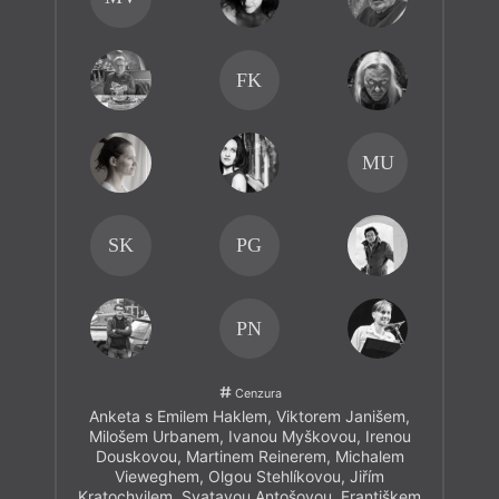
FK
MU
SK
PG
PN
Cenzura
Anketa s Emilem Haklem, Viktorem Janišem,
Milošem Urbanem, Ivanou Myškovou, Irenou
Douskovou, Martinem Reinerem, Michalem
Vieweghem, Olgou Stehlíkovou, Jiřím
Kratochvilem, Svatavou Antošovou, Františkem