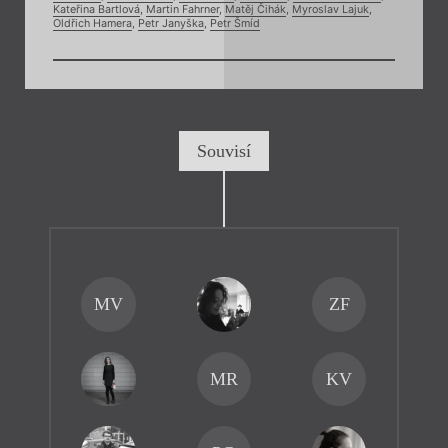
Kateřina Bartlová
,
Martin Fahrner
,
Matěj Čihák
,
Myroslav Lajuk
,
Oldřich Hamera
,
Petr Janyška
,
Petr Šmíd
Souvisí
MV
ZF
MR
KV