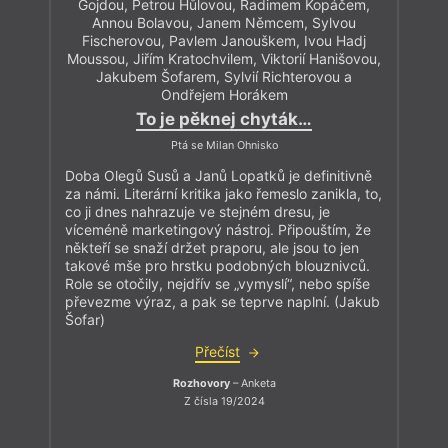
Gojdou, Petrou Hůlovou, Radimem Kopáčem,
Annou Bolavou, Janem Němcem, Sylvou
Fischerovou, Pavlem Janouškem, Ivou Hadj
Moussou, Jiřím Kratochvilem, Viktorií Hanišovou,
Jakubem Šofarem, Sylvií Richterovou a
Ondřejem Horákem
To je pěknej chyták…
Ptá se Milan Ohnisko
Doba Olegů Susů a Janů Lopatků je definitivně
za námi. Literární kritika jako řemeslo zanikla, to,
co ji dnes nahrazuje ve stejném dresu, je
víceméně marketingový nástroj. Připouštím, že
někteří se snaží držet praporu, ale jsou to jen
takové mše pro hrstku podobných blouznivců.
Role se otočily, nejdřív se „vymyslí“, nebo spíše
převezme výraz, a pak se teprve naplní. (Jakub
Šofar)
Přečíst
Rozhovory
– Anketa
Z čísla 19/2024