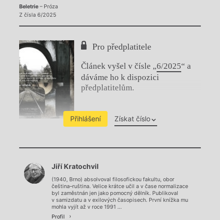
Beletrie
– Próza
Z čísla 6/2025
Pro předplatitele
Článek vyšel v čísle „
6/2025
“ a
dáváme ho k dispozici
předplatitelům.
Přihlášení
Získat číslo
Chviličku.
Jiří Kratochvil
Načítá se.
(1940, Brno) absolvoval filosofickou fakultu, obor
čeština–ruština. Velice krátce učil a v čase normalizace
byl zaměstnán jen jako pomocný dělník. Publikoval
v samizdatu a v exilových časopisech. První knížka mu
mohla vyjít až v roce 1991 ...
Profil