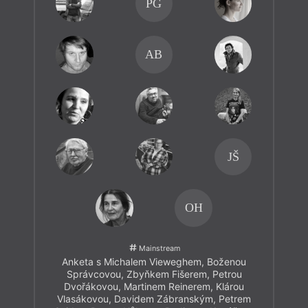
PG
AB
JŠ
OH
Mainstream
Anketa s Michalem Vieweghem, Boženou
Správcovou, Zbyňkem Fišerem, Petrou
Dvořákovou, Martinem Reinerem, Klárou
Vlasákovou, Davidem Zábranským, Petrem