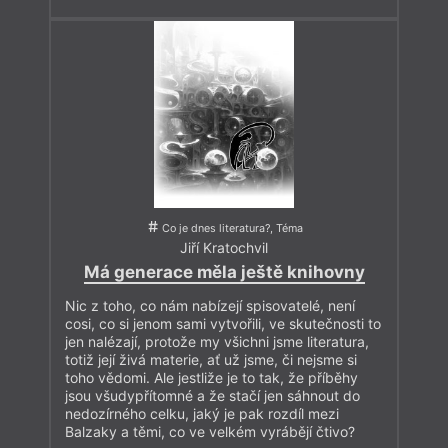
Co je dnes literatura?, Téma
Jiří Kratochvil
Má generace měla ještě knihovny
Nic z toho, co nám nabízejí spisovatelé, není
cosi, co si jenom sami vytvořili, ve skutečnosti to
jen nalézají, protože my všichni jsme literatura,
totiž její živá materie, ať už jsme, či nejsme si
toho vědomi. Ale jestliže je to tak, že příběhy
jsou všudypřítomné a že stačí jen sáhnout do
nedozírného celku, jaký je pak rozdíl mezi
Balzaky a těmi, co ve velkém vyrábějí čtivo?