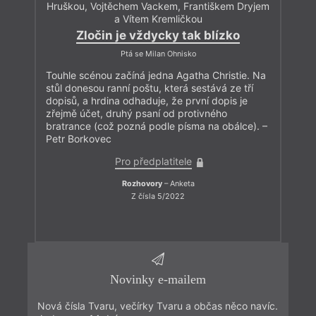
Hruškou, Vojtěchem Vackem, Františkem Dryjem
a Vítem Kremličkou
Zločin je vždycky tak blízko
Ptá se Milan Ohnisko
Touhle scénou začíná jedna Agatha Christie. Na
stůl donesou ranní poštu, která sestává ze tří
dopisů, a hrdina odhaduje, že první dopis je
zřejmě účet, druhý psaní od protivného
bratrance (což pozná podle písma na obálce). –
Petr Borkovec
Pro předplatitele
Rozhovory
– Anketa
Z čísla 5/2022
Novinky e-mailem
Nová čísla Tvaru, večírky Tvaru a občas něco navíc.