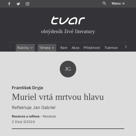
Menu
obtýdeník živé literatury
Rubriky
Témata
Ravt
Akce
Příležitosti
Tvárnice
Archiv
Beletrie
Ženy v katolické literatuře
Drobná publicistika
Právě vychází
JG
Esejistika
Mauzoleum
Recenze a reflexe
Divadlo
Reportáže
Historie kolonialismu
František Dryje
Rozhovory
Dokument
Muriel vrtá mrtvou hlavu
Výroční ceny
Reflektuje Jan Gabriel
Recenze a reflexe
– Recenze
Z čísla 3/2024