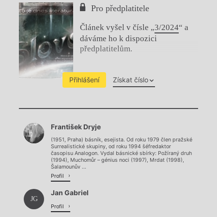
Pro předplatitele
Článek vyšel v čísle „
3/2024
“ a
dáváme ho k dispozici
předplatitelům.
Přihlášení
Získat číslo
Chviličku.
František Dryje
Načítá se.
(1951, Praha) básník, esejista. Od roku 1979 člen pražské
Surrealistické skupiny, od roku 1994 šéfredaktor
časopisu Analogon. Vydal básnické sbírky: Požíraný druh
(1994), Muchomůr – génius noci (1997), Mrdat (1998),
Šalamounův ...
Profil
Jan Gabriel
JG
Profil