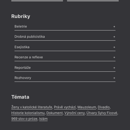
Rubriky
Beletrie
Poezie
,
Próza
,
Dokumenty
,
Drama
,
Celá rubrika
Drobná publicistika
Odlesk
,
Zasláno
,
Nezařazené
,
Novinky v Tvaru
,
Slovo
,
Výročí
,
Esejistika
Nekrolog
,
Glosa
,
Sloupek
,
Pozvánka
,
Literární soutěž
,
Komentář
,
Celá rubrika
Esej
,
Pádlo
,
Úvaha
,
Texty
,
Studie
,
Celá rubrika
Recenze a reflexe
Recenze
,
Dvakrát
,
Horké párky
,
969 slov o próze
,
Reportáže
Méně slov o próze
,
Celá rubrika
Literární zítřky
,
Reportáž
,
Literární život
,
Divadlo
,
Kritický ohlas
,
Rozhovory
Celá rubrika
Rozhovor
,
Anketa
,
Celá rubrika
Témata
Ženy v katolické literatuře
,
Právě vychází
,
Mauzoleum
,
Divadlo
,
Historie kolonialismu
,
Dokument
,
Výroční ceny
,
Útvary Sylvy Ficové
,
969 slov o próze
,
Islám