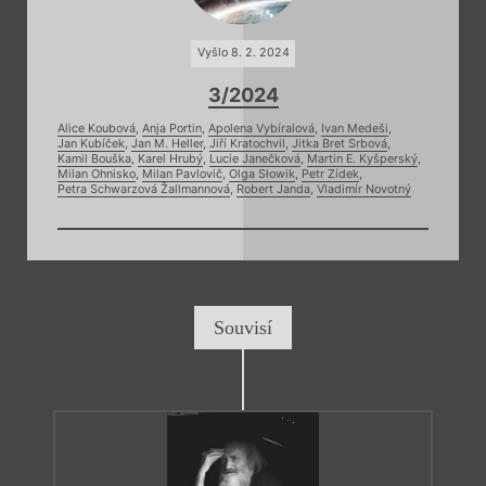
Vyšlo 8. 2. 2024
3/2024
Alice Koubová
,
Anja Portin
,
Apolena Vybíralová
,
Ivan Medeši
,
Jan Kubíček
,
Jan M. Heller
,
Jiří Kratochvil
,
Jitka Bret Srbová
,
Kamil Bouška
,
Karel Hrubý
,
Lucie Janečková
,
Martin E. Kyšperský
,
Milan Ohnisko
,
Milan Pavlovič
,
Olga Słowik
,
Petr Zídek
,
Petra Schwarzová Žallmannová
,
Robert Janda
,
Vladimír Novotný
Souvisí