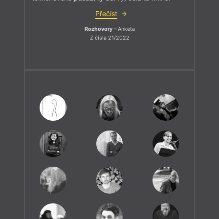
Přečíst
Rozhovory
– Anketa
Z čísla 21/2022