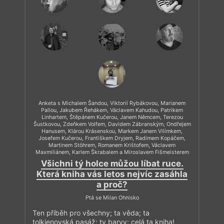
Anketa s Michalem Šandou, Viktorií Rybákovou, Marianem
Pallou, Jakubem Řehákem, Václavem Kahudou, Patrikem
Linhartem, Štěpánem Kučerou, Janem Němcem, Terezou
Šustkovou, Zdeňkem Volfem, Davidem Zábranským, Ondřejem
Hanusem, Klárou Krásenskou, Markem Janem Vilímkem,
Josefem Kučerou, Františkem Dryjem, Radimem Kopáčem,
Martinem Stöhrem, Romanem Krištofem, Václavem
Maxmiliánem, Karlem Škrabalem a Miroslavem Fišmeisterem
Všichni tý holce můžou líbat ruce.
Která kniha vás letos nejvíc zasáhla
a proč?
Ptá se Milan Ohnisko
Ten příběh pro všechny; ta věda; ta
tolkienovská pasáž; ty barvy; celá ta kniha!