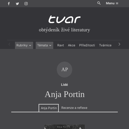
Menu
obtýdeník živé literatury
Rubriky
Témata
Ravt
Akce
Příležitosti
Tvárnice
Archiv
Beletrie
Ženy v katolické literatuře
Drobná publicistika
Právě vychází
Esejistika
Mauzoleum
AP
Recenze a reflexe
Divadlo
Reportáže
Historie kolonialismu
Rozhovory
Dokument
Lidé
Výroční ceny
Anja Portin
Recenze a reflexe
Anja Portin