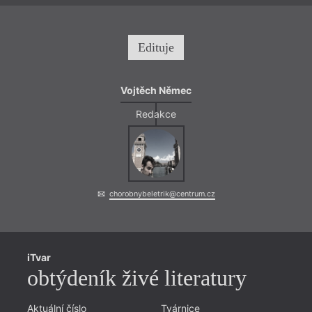
Edituje
Vojtěch Němec
Redakce
chorobnybeletrik@centrum.cz
iTvar
obtýdeník živé literatury
Aktuální číslo
Tvárnice