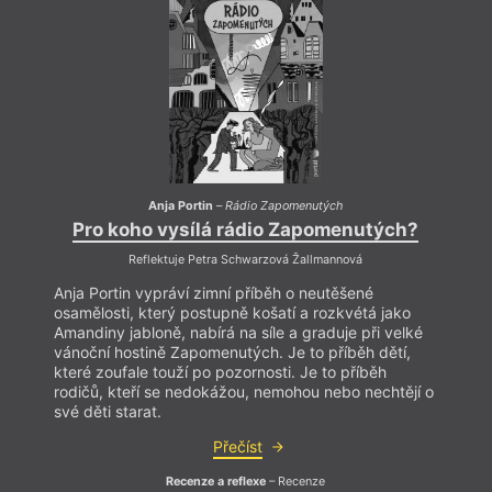
Anja Portin
–
Rádio Zapomenutých
Pro koho vysílá rádio Zapomenutých?
Pr
Reflektuje Petra Schwarzová Žallmannová
Anja Portin vypráví zimní příběh o neutěšené
Anja 
osamělosti, který postupně košatí a rozkvétá jako
osamě
Amandiny jabloně, nabírá na síle a graduje při velké
Amandi
vánoční hostině Zapomenutých. Je to příběh dětí,
vánoč
které zoufale touží po pozornosti. Je to příběh
které 
rodičů, kteří se nedokážou, nemohou nebo nechtějí o
rodič
své děti starat.
své dě
Přečíst
Recenze a reflexe
– Recenze