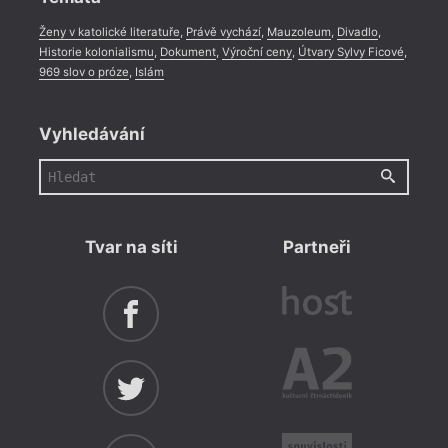
Ženy v katolické literatuře
,
Právě vychází
,
Mauzoleum
,
Divadlo
,
Historie kolonialismu
,
Dokument
,
Výroční ceny
,
Útvary Sylvy Ficové
,
969 slov o próze
,
Islám
Vyhledávání
Tvar na síti
Partneři