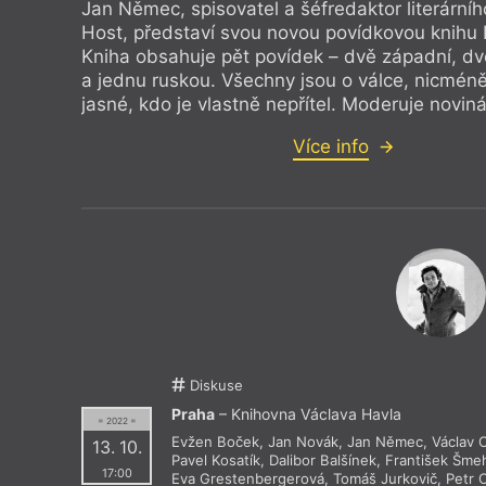
Jan Němec, spisovatel a šéfredaktor literární
Host, představí svou novou povídkovou knihu Li
Kniha obsahuje pět povídek – dvě západní, dv
a jednu ruskou. Všechny jsou o válce, nicmén
jasné, kdo je vlastně nepřítel. Moderuje noviná
Více info
Diskuse
Praha
– Knihovna Václava Havla
= 2022 =
Evžen Boček
,
Jan Novák
,
Jan Němec
,
Václav C
13. 10.
Pavel Kosatík
,
Dalibor Balšínek
,
František Šmeh
17:00
Eva Grestenbergerová
,
Tomáš Jurkovič
,
Petr 