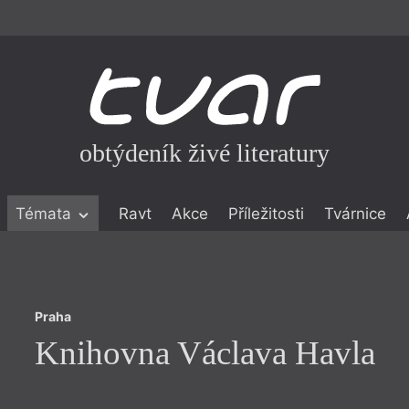
obtýdeník živé literatury
Praha
Témata
Ravt
Akce
Příležitosti
Tvárnice
Knihovna Václava Havla
ické literatuře
icistika
zí
Praha
eflexe
Knihovna Václava Havla
onialismu