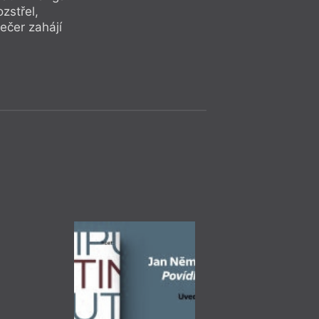
sedmého večera bud
zstřel,
překladatel Mirek Z
ečer zahájí
Diskuse
= 2022 =
Praha
– Ka
23. 11.
Jan Bělíček
19:00
HYB4 Čítárna: 
o současné lite
23. listopadu prob
večer na téma souč
autorem literárníh
něhož vychází i ste