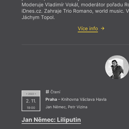
Moderuje Vladimír Vokál, moderátor pořadu Ro
iDnes.cz. Zahraje Trio Romano, world music. V
Jáchym Topol.
Více info
Čtení
= 2022 =
Praha
– Knihovna Václava Havla
2. 11.
Jan Němec
,
Petr Vizina
19:00
Jan Němec: Liliputin