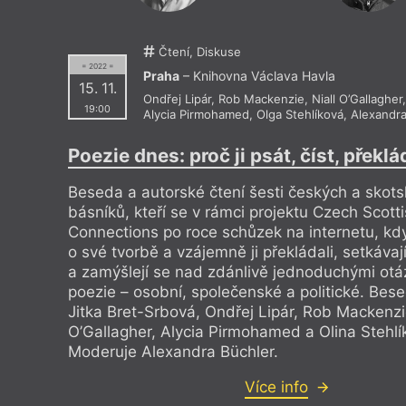
Činoherní klub
Kino Eval
Čítárna Unijazz
Kino Luce
Coffee & bar Sapfó
Klášter E
Čtení, Diskuse
Cross Club
Klementi
= 2022 =
Dědič - D + D
Klub Barr
Praha
– Knihovna Václava Havla
15. 11.
DISK
Klub cest
Ondřej Lipár
,
Rob Mackenzie
,
Niall O’Gallagher
,
Divadlo Archa
Klub Koco
19:00
Alycia Pirmohamed
,
Olga Stehlíková
,
Alexandra
Divadlo Bez Zábradlí
Klub Krut
Divadlo Karla Hackera
Klub Last
Divadlo Komedie
Klub Malk
Poezie dnes: proč ji psát, číst, překlá
Divadlo Minor, malá scéna
Klub Paliá
Divadlo Na Zábradlí
Klub Šatl
Beseda a autorské čtení šesti českých a skot
Divadlo Orfeus
Klub Varš
básníků, kteří se v rámci projektu Czech Scott
Divadlo pod Palmovkou
Klubovna
Divadlo U Valšů
Knihkupec
Connections po roce schůzek na internetu, kdy
Divadlo v Celetné
Knihkupec
o své tvorbě a vzájemně ji překládali, setkávají 
Divadlo v Řeznické
Knihkupec
a zamýšlejí se nad zdánlivě jednoduchými otáz
Divadlo Viola
Knihkupec
Divadlo X10
Knihkupec
poezie – osobní, společenské a politické. Bese
Dobrá trafika
Knihkupec
Jitka Bret-Srbová, Ondřej Lipár, Rob Mackenzie
Dobrá trafika na Újezdě
Knihkupec
O’Gallagher, Alycia Pirmohamed a Olina Stehlí
Dobrá trafika v Korunní
Knihkupec
Dobročinná kavárna Cesta domů
Knihkupe
Moderuje Alexandra Büchler.
DOK 16
Knihkupec
Dolní sál ÚČL AV ČR
Knihkupec
Více info
DOX, Centrum současného umění
Knihkupec