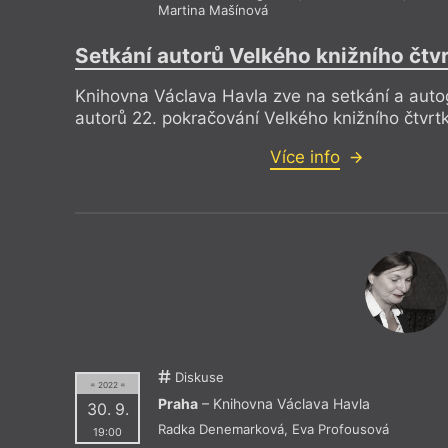
Martina Mašínová
Setkání autorů Velkého knižního čtv
Knihovna Václava Havla zve na setkání a aut
autorů 22. pokračování Velkého knižního čtvrt
Více info
Diskuse
= 2022 =
Praha
– Knihovna Václava Havla
30. 9.
Radka Denemarková
,
Eva Profousová
19:00