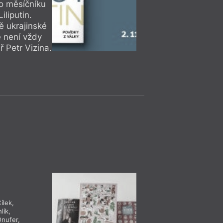
ho měsíčníku
liputin.
ě ukrajinské
ě není vždy
ř Petr Vizina.
= 2022 =
Čtení, Di
16. 11.
Praha
– Ka
19:00
HYB4 Čítárna: A
pictura
Uvedení listopadové
tematizaci výtvarné
listopadu v Kampu
ílek
,
lík
,
Čtení, Di
Onufer
,
= 2022 =