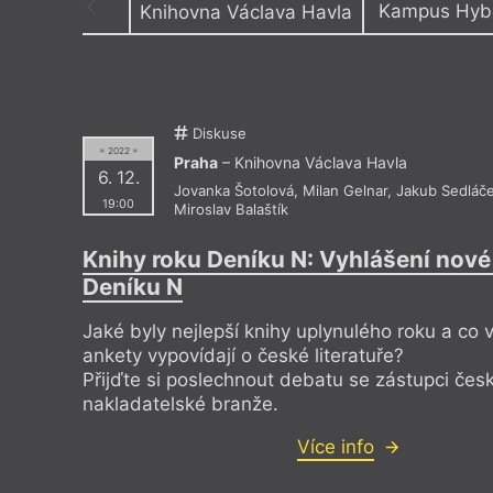
Kampus Hyb
Knihovna Václava Havla
Výroční cen
A studio Rubín
Experimen
Akademické konferenční centrum
Fakulta a
Akademie věd ČR
Festival s
Akademie výtvarných umění v Praze
FF UK, po
Diskuse
Americké centrum
Filmová a
= 2022 =
Antikvariát Kačur/Adero
Filozofick
Praha
– Knihovna Václava Havla
Antikvariát Trigon
FK Zlícho
6. 12.
Jovanka Šotolová
,
Milan Gelnar
,
Jakub Sedláč
Asociální panství Varna Rihanna
Fontána U
19:00
Miroslav Balaštík
Ateliér Vladimíra Strejčka
Francouzs
Auditorium OVK – 3. patro
Galerie a
Avoid Floating Gallery
Galerie 
Knihy roku Deníku N: Vyhlášení nové
Avoid Gallery
Galerie L
Deníku N
Balassiho institut – Maďarské kulturní
Galerie Mi
středisko
Galerie P
Bar Malkovich
Galerie Tr
Jaké byly nejlepší knihy uplynulého roku a co 
Bar Podtvrzí
Goethe In
ankety vypovídají o české literatuře?
Bike Jesus
Gram Rec
Přijďte si poslechnout debatu se zástupci čes
Bistro Bazaar
Historick
Borgis a. s.
Hlavní ná
nakladatelské branže.
Botanická zahrada hl. města Prahy
Hospůdk
Boudoir U Sta rán
Hospůdka
Více info
Božská lahvice
Hřbitov M
Bulharský kulturní institut
Hudební d