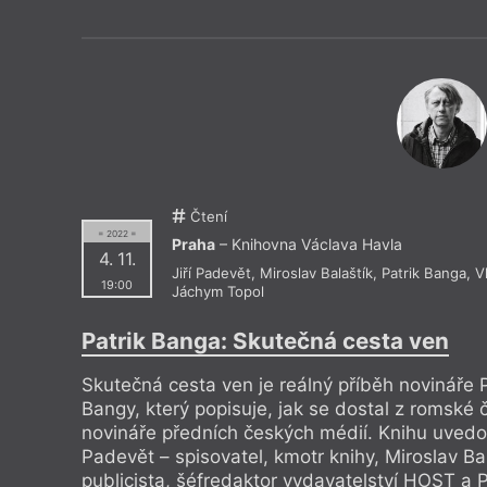
Drive House Club
Knihkupec
Dům čtení
Knihkupec
Duše v peří
Knihovna 
EMA Espresso Bar
Knihovna 
Estonské velvyslanectví
Knihovna 
Eternia Smíchov
Knihy Do
Čtení
= 2022 =
Praha
– Knihovna Václava Havla
4. 11.
Jiří Padevět
,
Miroslav Balaštík
,
Patrik Banga
,
V
19:00
Jáchym Topol
Patrik Banga: Skutečná cesta ven
Skutečná cesta ven je reálný příběh novináře P
Bangy, který popisuje, jak se dostal z romské č
novináře předních českých médií. Knihu uvedou
Padevět – spisovatel, kmotr knihy, Miroslav Bal
publicista, šéfredaktor vydavatelství HOST a 