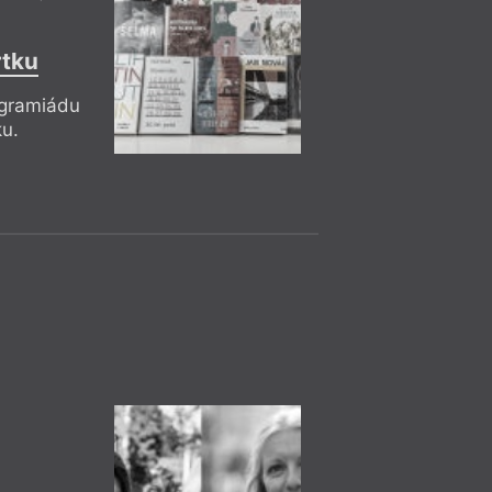
Praha
– Ka
9. 11.
Marcela Mül
18:30
rtku
HYB4 Čítárna: 
ogramiádu
Müllerové: Ve s
ku.
Marcela Müllerová 
deníkovými zápisky
zážitky na pozadí t
Pákistánu skutečně
vyprávěním o zemi s 
trochu svérázných 
novinářka Tereza E