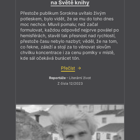
na Světě knihy
Přestože publikum Sorokina uvítalo živým
potleskem, bylo vidět, že se mu do toho dnes
moc nechce. Mluvil pomalu; než začal
formulovat, každou odpověď nejprve poválel po
hemisférách, stavěl tak přesnost nad rychlostí,
přestože času nebylo nazbyt; věděl, že na tom,
co řekne, záleží a stojí za to věnovat slovům
chvilku koncentrace i za cenu pomlky v místě,
kde sál očekává burácet tón.
Přečíst
Reportáže
– Literární život
Z čísla 12/2023