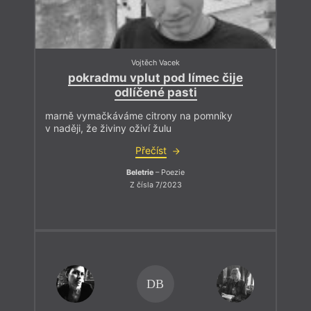
Vojtěch Vacek
pokradmu vplut pod límec čije
odlíčené pasti
marně vymačkáváme citrony na pomníky
v naději, že živiny oživí žulu
Přečíst
Beletrie
– Poezie
Z čísla 7/2023
DB