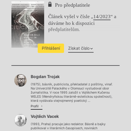
Pro předplatitele
Článek vyšel v čísle „
14/2023
“ a
dáváme ho k dispozici
předplatitelům.
Přihlášení
Získat číslo
Chviličku.
Bogdan Trojak
Načítá se.
(1975), básník, publicista, překladatel z polštiny, vinař.
Na Univerzitě Palackého v Olomouci vystudoval obor
žurnalistika. V roce 1995 založil s Vojtěchem Kučerou
WELES (Wendryňskou literárně-estetickou společnost),
která vydávala stejnojmenný poetický ...
Profil
Vojtěch Vacek
(1993, Praha) pracuje jako redaktor. Básně a bajky
publikoval v literárních časopisech, novinách