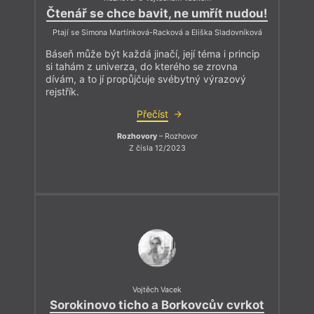
Čtenář se chce bavit, ne umřít nudou!
Ptají se Simona Martínková-Racková a Eliška Sladovníková
Báseň může být každá jinačí, její téma i princip
si tahám z univerza, do kterého se zrovna
dívám, a to jí propůjčuje svébytný výrazový
rejstřík.
Přečíst
Rozhovory
– Rozhovor
Z čísla 12/2023
Vojtěch Vacek
Sorokinovo ticho a Borkovcův cvrkot