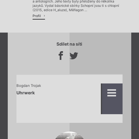
a antologiích. Jeho texty byly přeloženy do několika
jazyků. Vydal básnické sbírky Schopní jsou ti s chlopní
(2015, edice H_aluze), Měňagon ...
Profil
Sdílet na síti
Bogdan Trojak
Uhrwerk