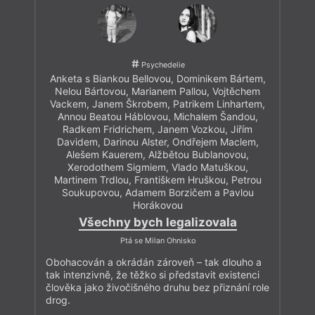
Psychedelie
Anketa s Biankou Bellovou, Dominikem Bártem,
Nelou Bártovou, Marianem Pallou, Vojtěchem
Vackem, Janem Škrobem, Patrikem Linhartem,
Annou Beatou Háblovou, Michalem Šandou,
Radkem Fridrichem, Janem Vozkou, Jiřím
Davidem, Darinou Alster, Ondřejem Maclem,
Alešem Kauerem, Alžbětou Bublanovou,
Xerodothem Sigmiem, Vlado Matuškou,
Martinem Trdlou, Františkem Hruškou, Petrou
Soukupovou, Adamem Borzičem a Pavlou
Horákovou
Všechny bych legalizovala
Ptá se Milan Ohnisko
Obohacován a okrádán zároveň – tak dlouho a
tak intenzivně, že těžko si představit existenci
člověka jako živočišného druhu bez přiznání role
drog.