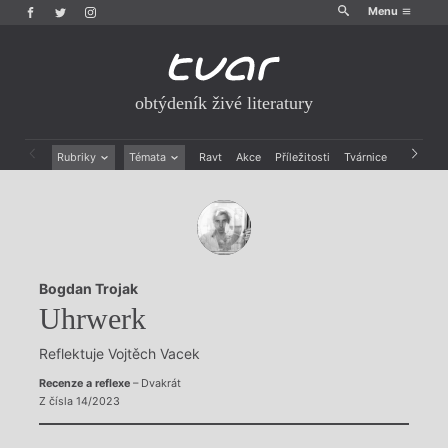
Menu
obtýdeník živé literatury
Rubriky
Témata
Ravt
Akce
Příležitosti
Tvárnice
Archiv
Beletrie
Ženy v katolické literatuře
Drobná publicistika
Právě vychází
Esejistika
Mauzoleum
Recenze a reflexe
Divadlo
Reportáže
Historie kolonialismu
Bogdan Trojak
Rozhovory
Dokument
Uhrwerk
Výroční ceny
Reflektuje Vojtěch Vacek
Recenze a reflexe
– Dvakrát
Z čísla 14/2023