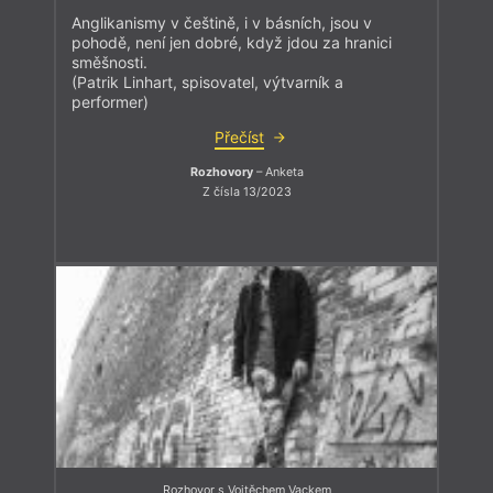
Anglikanismy v češtině, i v básních, jsou v
pohodě, není jen dobré, když jdou za hranici
směšnosti.
(Patrik Linhart, spisovatel, výtvarník a
performer)
Přečíst
Rozhovory
– Anketa
Z čísla 13/2023
Rozhovor s Vojtěchem Vackem