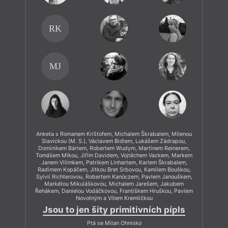
RK
MJ
Anketa s Romanem Krištofem, Michalem Škrabalem, Milenou
Slavickou (M. S.), Václavem Bidlem, Lukášem Zádrapou,
Dominikem Bártem, Robertem Wudym, Martinem Reinerem,
Tomášem Míkou, Jiřím Davidem, Vojtěchem Vackem, Markem
Janem Vilímkem, Patrikem Linhartem, Karlem Škrabalem,
Radimem Kopáčem, Jitkou Bret Srbovou, Kamilem Bouškou,
Sylvií Richterovou, Robertem Kanóczem, Pavlem Janouškem,
Markétou Mikuláškovou, Michalem Jarešem, Jakubem
Řehákem, Danielou Vodáčkovou, Františkem Hruškou, Pavlem
Novotným a Vítem Kremličkou
Jsou to jen šity primitivních pípls
Ptá se Milan Ohnisko