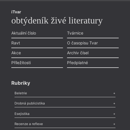
iTvar
obtýdeník živé literatury
Aktuální číslo
Tvárnice
Ravt
O časopisu Tvar
Akce
Archiv čísel
Příležitosti
Předplatné
Rubriky
Beletrie
Poezie
,
Próza
,
Dokumenty
,
Drama
,
Celá rubrika
Drobná publicistika
Odlesk
,
Zasláno
,
Nezařazené
,
Novinky v Tvaru
,
Slovo
,
Výročí
,
Esejistika
Nekrolog
,
Glosa
,
Sloupek
,
Pozvánka
,
Literární soutěž
,
Komentář
,
Celá rubrika
Esej
,
Pádlo
,
Úvaha
,
Texty
,
Studie
,
Celá rubrika
Recenze a reflexe