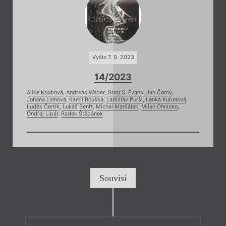
Vyšlo 7. 9. 2023
14/2023
Alice Koubová
,
Andreas Weber
,
Greg S. Evans
,
Jan Černý
,
Johana Lomová
,
Kamil Bouška
,
Ladislav Puršl
,
Lenka Kubelová
,
Luděk Čertík
,
Lukáš Senft
,
Michal Maršálek
,
Milan Ohnisko
,
Ondřej Lipár
,
Radek Štěpánek
Souvisí