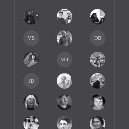
VB
DB
MR
JD