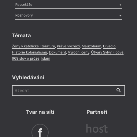
Recenze
,
Dvakrát
,
Horké párky
,
969 slov o próze
,
Reportáže
Méně slov o próze
,
Celá rubrika
Literární zítřky
,
Reportáž
,
Literární život
,
Divadlo
,
Kritický ohlas
,
Rozhovory
Celá rubrika
Rozhovor
,
Anketa
,
Celá rubrika
Témata
Ženy v katolické literatuře
,
Právě vychází
,
Mauzoleum
,
Divadlo
,
Historie kolonialismu
,
Dokument
,
Výroční ceny
,
Útvary Sylvy Ficové
,
969 slov o próze
,
Islám
Vyhledávání
Tvar na síti
Partneři