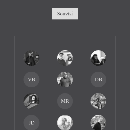
Souvisí
VB
DB
MR
JD