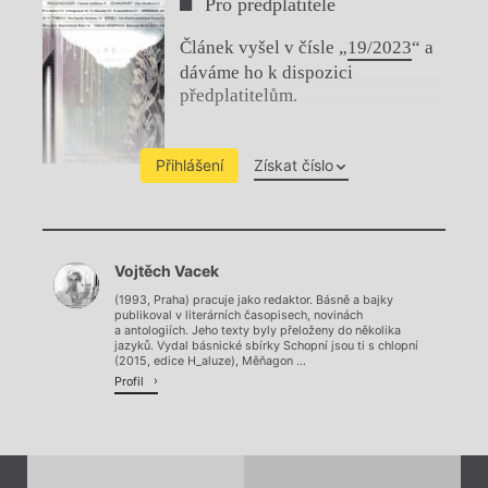
Pro předplatitele
Článek vyšel v čísle „
19/2023
“ a
dáváme ho k dispozici
předplatitelům.
Přihlášení
Získat číslo
Chviličku.
Vojtěch Vacek
Načítá se.
(1993, Praha) pracuje jako redaktor. Básně a bajky
publikoval v literárních časopisech, novinách
a antologiích. Jeho texty byly přeloženy do několika
jazyků. Vydal básnické sbírky Schopní jsou ti s chlopní
(2015, edice H_aluze), Měňagon ...
Profil