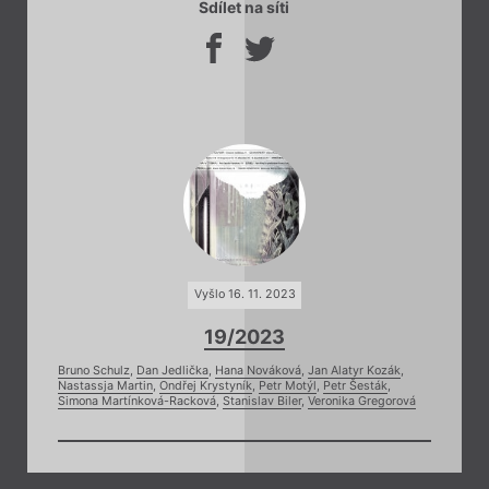
Sdílet na síti
Vyšlo 16. 11. 2023
19/2023
Bruno Schulz
,
Dan Jedlička
,
Hana Nováková
,
Jan Alatyr Kozák
,
Nastassja Martin
,
Ondřej Krystyník
,
Petr Motýl
,
Petr Šesták
,
Simona Martínková-Racková
,
Stanislav Biler
,
Veronika Gregorová