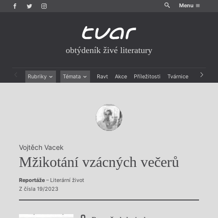
Menu
obtýdeník živé literatury
Rubriky
Témata
Ravt
Akce
Příležitosti
Tvárnice
Archiv
Beletrie
Ženy v katolické literatuře
Drobná publicistika
Právě vychází
Esejistika
Mauzoleum
Recenze a reflexe
Divadlo
Reportáže
Historie kolonialismu
Rozhovory
Dokument
Vojtěch Vacek
Výroční ceny
Mžikotání vzácných večerů
Reportáže
– Literární život
Z čísla 19/2023