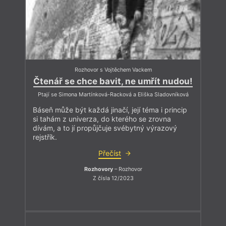
Rozhovor s Vojtěchem Vackem
Čtenář se chce bavit, ne umřít nudou!
Ptají se Simona Martínková-Racková a Eliška Sladovníková
Báseň může být každá jinačí, její téma i princip
si tahám z univerza, do kterého se zrovna
dívám, a to jí propůjčuje svébytný výrazový
rejstřík.
Přečíst
Rozhovory
– Rozhovor
Z čísla 12/2023