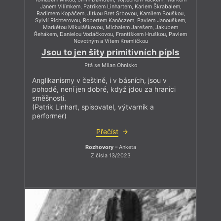
Janem Vilímkem, Patrikem Linhartem, Karlem Škrabalem,
Radimem Kopáčem, Jitkou Bret Srbovou, Kamilem Bouškou,
Sylvií Richterovou, Robertem Kanóczem, Pavlem Janouškem,
Markétou Mikuláškovou, Michalem Jarešem, Jakubem
Řehákem, Danielou Vodáčkovou, Františkem Hruškou, Pavlem
Novotným a Vítem Kremličkou
Jsou to jen šity primitivních pípls
Ptá se Milan Ohnisko
Anglikanismy v češtině, i v básních, jsou v
pohodě, není jen dobré, když jdou za hranici
směšnosti.
(Patrik Linhart, spisovatel, výtvarník a
performer)
Přečíst
Rozhovory
– Anketa
Z čísla 13/2023