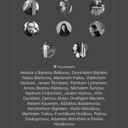
Psychedelie
Anketa s Biankou Bellovou, Dominikem Bártem,
Nelou Bártovou, Marianem Pallou, Vojtěchem
Vackem, Janem Škrobem, Patrikem Linhartem,
Annou Beatou Háblovou, Michalem Šandou,
Radkem Fridrichem, Janem Vozkou, Jiřím
Davidem, Darinou Alster, Ondřejem Maclem,
Alešem Kauerem, Alžbětou Bublanovou,
Xerodothem Sigmiem, Vlado Matuškou,
Martinem Trdlou, Františkem Hruškou, Petrou
Soukupovou, Adamem Borzičem a Pavlou
Horákovou