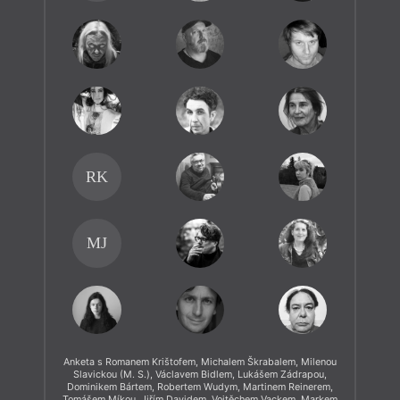
RK
MJ
Anketa s Romanem Krištofem, Michalem Škrabalem, Milenou
Slavickou (M. S.), Václavem Bidlem, Lukášem Zádrapou,
Dominikem Bártem, Robertem Wudym, Martinem Reinerem,
Tomášem Míkou, Jiřím Davidem, Vojtěchem Vackem, Markem