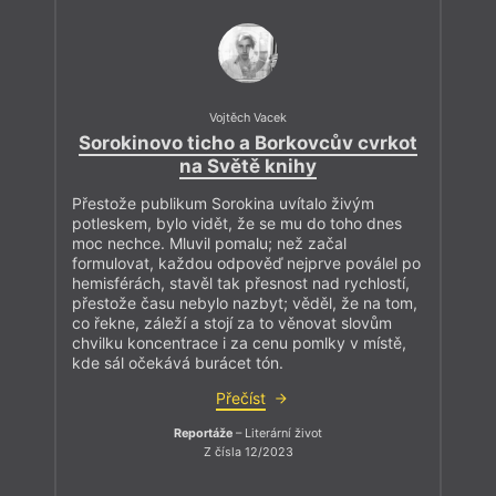
Vojtěch Vacek
Sorokinovo ticho a Borkovcův cvrkot
na Světě knihy
Přestože publikum Sorokina uvítalo živým
potleskem, bylo vidět, že se mu do toho dnes
moc nechce. Mluvil pomalu; než začal
formulovat, každou odpověď nejprve poválel po
hemisférách, stavěl tak přesnost nad rychlostí,
přestože času nebylo nazbyt; věděl, že na tom,
co řekne, záleží a stojí za to věnovat slovům
chvilku koncentrace i za cenu pomlky v místě,
kde sál očekává burácet tón.
Přečíst
Reportáže
– Literární život
Z čísla 12/2023