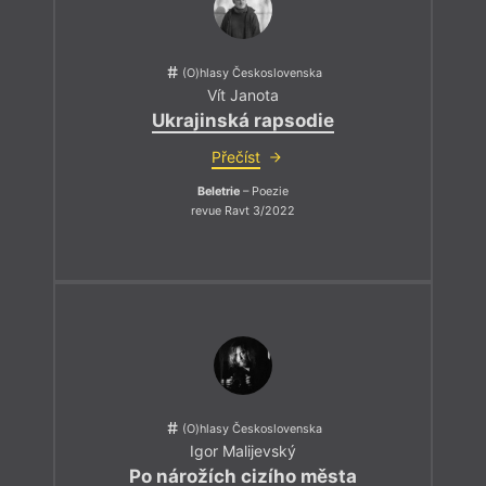
(O)hlasy Československa
Vít Janota
Ukrajinská rapsodie
Přečíst
Beletrie
– Poezie
revue Ravt 3/2022
(O)hlasy Československa
Igor Malijevský
Po nárožích cizího města