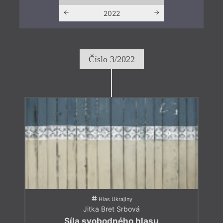
2021
2022
202
Číslo 3/2022
Hlas Ukrajiny
Jitka Bret Srbová
Síla svobodného hlasu