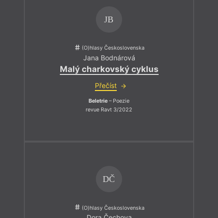
JB
(O)hlasy Československa
Jana Bodnárová
Malý charkovský cyklus
Přečíst
Beletrie
– Poezie
revue Ravt 3/2022
DČ
(O)hlasy Československa
Dora Čechova