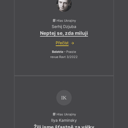
Hlas Ukrajiny
Serhij Dzjuba
Neptej se, zda miluji
Přečíst
Beletrie
– Poezie
revue Ravt 3/2022
IK
Hlas Ukrajiny
Ilya Kaminsky
Žili jsme šťastně za války