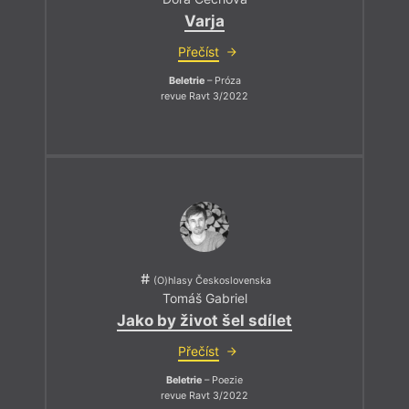
Varja
Přečíst
Beletrie
– Próza
revue Ravt 3/2022
(O)hlasy Československa
Tomáš Gabriel
Jako by život šel sdílet
Přečíst
Beletrie
– Poezie
revue Ravt 3/2022