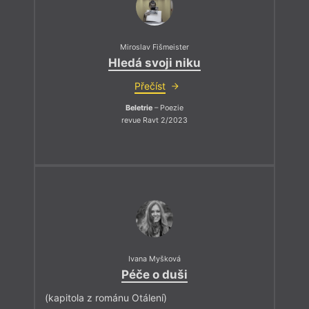
Miroslav Fišmeister
Hledá svoji niku
Přečíst
Beletrie
– Poezie
revue Ravt 2/2023
Ivana Myšková
Péče o duši
(kapitola z románu Otálení)