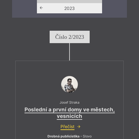
2022
2023
Číslo 2/2023
Josef Straka
Poslední a první domy ve městech,
vesnicích
Přečíst
Drobná publicistika
– Slovo