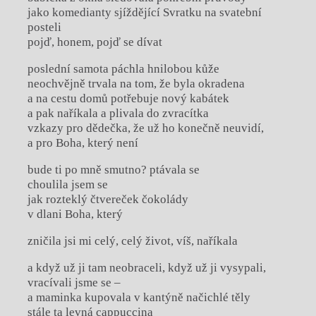
jako komedianty sjíždějící Svratku na svatební
posteli
pojď, honem, pojď se dívat
poslední samota páchla hnilobou kůže
neochvějně trvala na tom, že byla okradena
a na cestu domů potřebuje nový kabátek
a pak naříkala a plivala do zvracítka
vzkazy pro dědečka, že už ho konečně neuvidí,
a pro Boha, který není
bude ti po mně smutno? ptávala se
choulila jsem se
jak rozteklý čtvereček čokolády
v dlani Boha, který
zničila jsi mi celý, celý život, víš, naříkala
a když už ji tam neobraceli, když už ji vysypali,
vracívali jsme se –
a maminka kupovala v kantýně načichlé těly
stále ta levná cappuccina