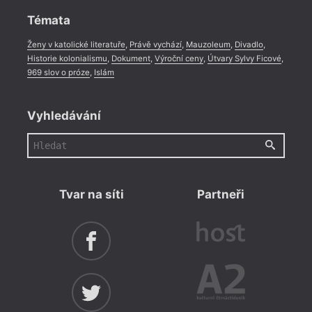
Témata
Ženy v katolické literatuře
,
Právě vychází
,
Mauzoleum
,
Divadlo
,
Historie kolonialismu
,
Dokument
,
Výroční ceny
,
Útvary Sylvy Ficové
,
969 slov o próze
,
Islám
Vyhledávání
Tvar na síti
Partneři