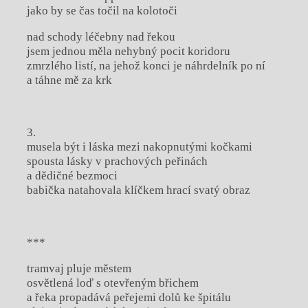
jako by se čas točil na kolotoči
nad schody léčebny nad řekou
jsem jednou měla nehybný pocit koridoru
zmrzlého listí, na jehož konci je náhrdelník po ní
a táhne mě za krk
3.
musela být i láska mezi nakopnutými kočkami
spousta lásky v prachových peřinách
a dědičné bezmoci
babička natahovala klíčkem hrací svatý obraz
***
tramvaj pluje městem
osvětlená loď s otevřeným břichem
a řeka propadává peřejemi dolů ke špitálu