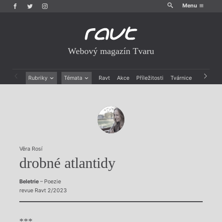
Menu
Webový magazín Tvaru
Rubriky
Témata
Ravt
Akce
Příležitosti
Tvárnice
Archiv
Beletrie
Ženy v katolické literatuře
Drobná publicistika
Právě vychází
Esejistika
Mauzoleum
Recenze a reflexe
Divadlo
Reportáže
Historie kolonialismu
Rozhovory
Dokument
Věra Rosí
Výroční ceny
drobné atlantidy
Beletrie
– Poezie
revue Ravt 2/2023
***