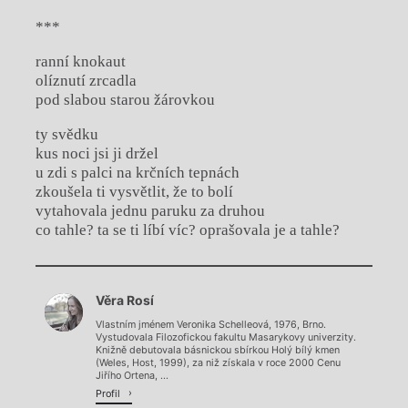
***
ranní knokaut
olíznutí zrcadla
pod slabou starou žárovkou
ty svědku
kus noci jsi ji držel
u zdi s palci na krčních tepnách
zkoušela ti vysvětlit, že to bolí
vytahovala jednu paruku za druhou
co tahle? ta se ti líbí víc? oprašovala je a tahle?
Chviličku.
Věra Rosí
Načítá se.
Vlastním jménem Veronika Schelleová, 1976, Brno.
Vystudovala Filozofickou fakultu Masarykovy univerzity.
Knižně debutovala básnickou sbírkou Holý bílý kmen
(Weles, Host, 1999), za niž získala v roce 2000 Cenu
Jiřího Ortena, ...
Profil