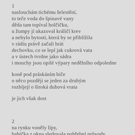
1
naslouchám tichému šelestění,
to teče voda do špinavé vany
děda tam topíval holčičku,
u žumpy jí ukazoval králičí krev
a nebylo bytosti, která by se přiblížila
v rádiu právě začali hrát
dechovku, co se lepí jak cukrová vata
a v ústech tvrdne jako sádra
i mouchy jsou opilé výpary nedělního odpoledne
koně pod práskáním biče
o něco později se jeden za druhým
rozbíjejí o široká dubová vrata
je jich však dost
2
na rynku voněly lípy,
babička z okna sledovala pohřební průvody