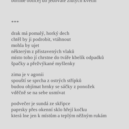
boříme obličej do jedovatě žlutých květin
***
drak má pomalý, horký dech
chtěl by ji podrobit, vtáhnout
mohla by ujet
některým z přistavených vlaků
místo toho jí chrstne do tváře kbelík odpadků
špačky a přežvýkané myšlenky
zima je v agonii
spouští se sprcha z ostrých střípků
budou objímat hrnky se sáčky z ponožek
vděčně se na sebe usmívat
podvečer je sundá ze skřipce
paprsky přes okenní sklo hřejí kočku
která lne jen k místům a teplým něžným rukám