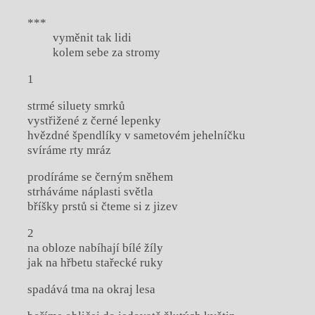
***
vyměnit tak lidi
kolem sebe za stromy
1
strmé siluety smrků
vystřižené z černé lepenky
hvězdné špendlíky v sametovém jehelníčku
svíráme rty mráz
prodíráme se černým sněhem
strháváme náplasti světla
bříšky prstů si čteme si z jizev
2
na obloze nabíhají bílé žíly
jak na hřbetu stařecké ruky
spadává tma na okraj lesa