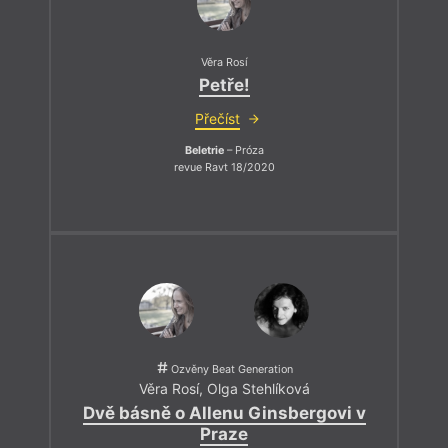
Věra Rosí
Petře!
Přečíst
Beletrie
– Próza
revue Ravt 18/2020
Ozvěny Beat Generation
Věra Rosí
,
Olga Stehlíková
Dvě básně o Allenu Ginsbergovi v
Praze