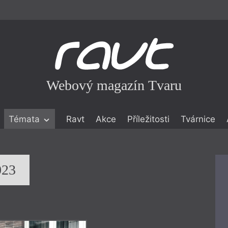
Webový magazín Tvaru
Témata
Ravt
Akce
Příležitosti
Tvárnice
ické literatuře
icistika
zí
023
eflexe
onialismu