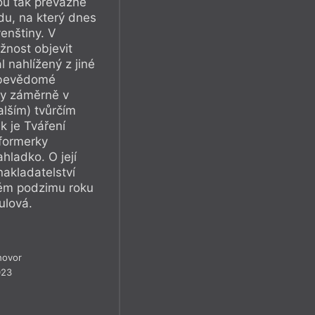
ou tak převážně
du, na který dnes
enštiny. V
nost objevit
l nahlížený z jiné
ebevědomé
aly záměrně v
lším) tvůrčím
k je Tváření
rformerky
hladko. O její
akladatelství
ném podzimu roku
ulová.
hovor
023