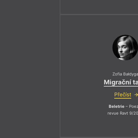
Zofia Bałdyg
Migrační t
Přečíst
Beletrie
– Poez
revue Ravt 9/2