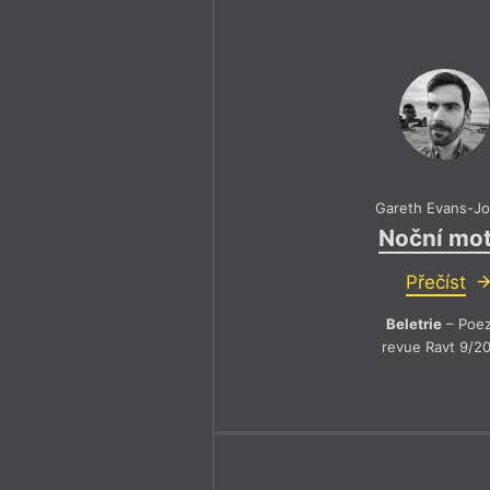
Gareth Evans-J
Noční mot
Přečíst
Beletrie
– Poez
revue Ravt 9/2