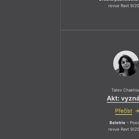
revue Ravt 9/2
Tatev Chakhia
Akt: vyzn
Přečíst
Beletrie
– Poez
revue Ravt 9/2