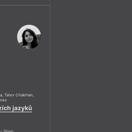
ga
,
Tatev Chakhian
,
ones
zích jazyků
– Slovo