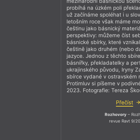
mezinárodní básnickou scén
probíhá na úzkém poli překla
už začínáme spoléhat i u slov
letošním roce však máme mož
češtinu jako básnický materiá
perspektivy: můžeme číst s
básnické sbírky, které vznik
češtině jako druhém (nebo da
jazyce. Jednou z těchto sbíre
básnířky, překladatelky a pe
ukrajinského původu, Iryny Za
sbírce vydané v ostravském n
Protimluv si píšeme v podiv
2023. Fotografie: Tereza Ško
Přečíst
Rozhovory
– Roz
revue Ravt 9/2