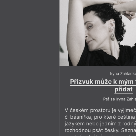
Iryna Zahladk
Přízvuk může k mým 
přidat
Ptá se Iryna Zahl
V českém prostoru je výjimeč
či básnířka, pro které češtin
jazykem nebo jedním z rodný
rozhodnou psát česky. Sezn