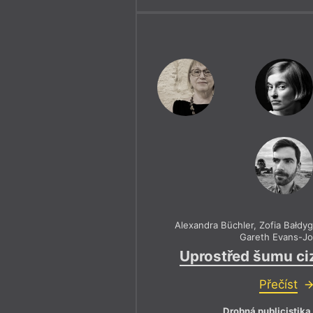
Alexandra Büchler
,
Zofia Bałdy
Gareth Evans-J
Uprostřed šumu ci
Přečíst
Drobná publicistika