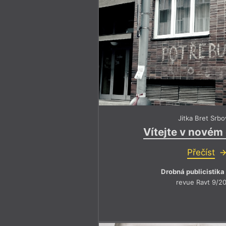
2
3
4
1
2
3
4
Výroční cen
6
7
8
5
6
7
8
10
11
12
9
10
11
12
14
15
16
13
14
15
16
18
19
20
17
18
19
20
2019
2020
Jitka Bret Srbo
Vítejte v nové
Přečíst
Drobná publicistika
revue Ravt 9/2