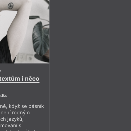
o
textům i něco
adko
né, když se básník
a není rodným
ch jazyků,
amování s