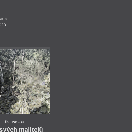
keta
020
u Jirousovou
 svých majitelů