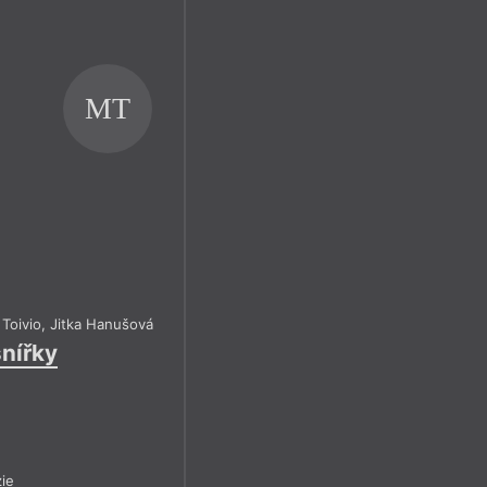
MT
 Toivio
,
Jitka Hanušová
snířky
ie