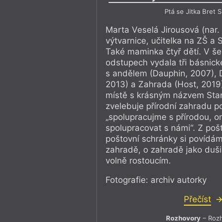
Ptá se Jitka Bret 
Marta Veselá Jirousová (nar. 
výtvarnice, učitelka na ZŠ a 
Také maminka čtyř dětí. V še
odstupech vydala tři básnick
s andělem (Dauphin, 2007), D
2013) a Zahrada (Host, 2019)
místě s krásným názvem Star
zvelebuje přírodní zahradu po
„spolupracujme s přírodou, 
spolupracovat s námi“. Z poš
poštovní schránky si povídám
zahradě, o zahradě jako duš
volně rostoucím.
Fotografie: archiv autorky
Přečíst
Rozhovory
– Roz