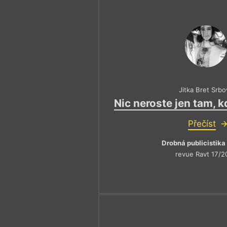
2
3
4
1
2
3
4
Výroční cen
6
7
8
5
6
7
2016
2017
Jitka Bret Srbo
Nic neroste jen tam, k
Přečíst
Drobná publicistika
revue Ravt 17/2