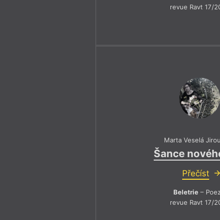
revue Ravt 17/2
Marta Veselá Jiro
Šance novéh
Přečíst
Beletrie
– Poez
revue Ravt 17/2