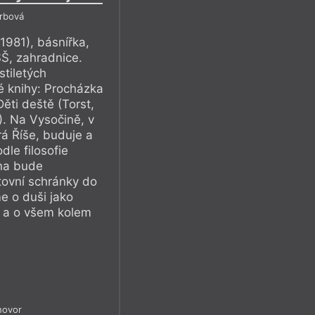
Srbová
1981), básnířka,
SŠ, zahradnice.
stiletých
é knihy: Procházka
ěti deště (Torst,
. Na Vysočině, v
á Říše, buduje a
dle filosofie
ona bude
tovní schránky do
e o duši jako
i a o všem kolem
hovor