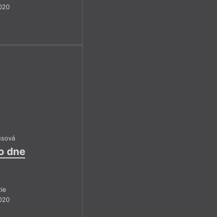
020
usová
o dne
ie
020