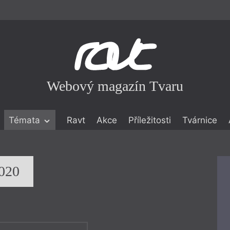
Webový magazín Tvaru
Témata
Ravt
Akce
Příležitosti
Tvárnice
ické literatuře
icistika
zí
2020
eflexe
onialismu