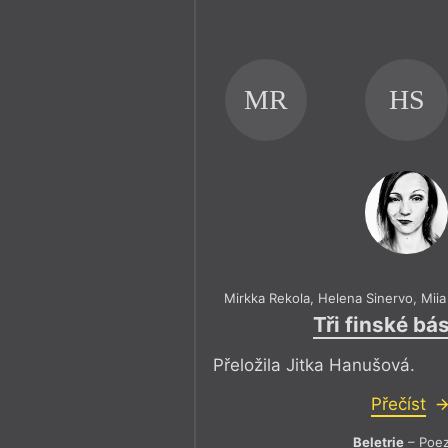
MR
HS
Mirkka Rekola
,
Helena Sinervo
,
Miia
Tři finské bá
Přeložila Jitka Hanušová.
Přečíst
Beletrie
– Poez