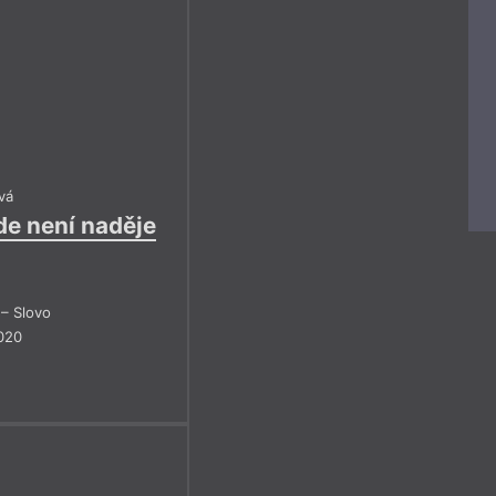
1
2
3
4
1
2
3
y
5
6
7
8
5
6
7
9
10
11
12
9
10
11
13
14
15
16
13
14
15
17
18
19
17
18
19
2018
2019
vá
de není naděje
– Slovo
020