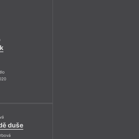
n
k
dlo
020
vá
dě duše
Srbová