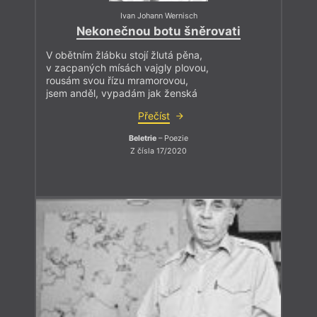
Ivan Johann Wernisch
Nekonečnou botu šněrovati
V obětním žlábku stojí žlutá pěna,
v zacpaných mísách vajgly plovou,
rousám svou řízu mramorovou,
jsem anděl, vypadám jak ženská
Přečíst
Beletrie
– Poezie
Z čísla 17/2020