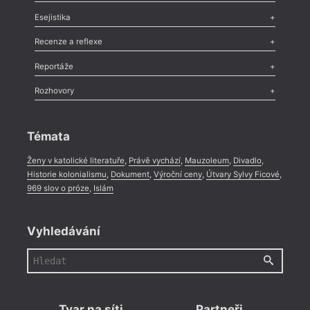
Odlesk
,
Zasláno
,
Nezařazené
,
Novinky v Tvaru
,
Slovo
,
Výročí
,
Esejistika
Nekrolog
,
Glosa
,
Sloupek
,
Pozvánka
,
Literární soutěž
,
Komentář
,
Celá rubrika
Esej
,
Pádlo
,
Úvaha
,
Texty
,
Studie
,
Celá rubrika
Recenze a reflexe
Recenze
,
Dvakrát
,
Horké párky
,
969 slov o próze
,
Reportáže
Méně slov o próze
,
Celá rubrika
Literární zítřky
,
Reportáž
,
Literární život
,
Divadlo
,
Kritický ohlas
,
Rozhovory
Celá rubrika
Rozhovor
,
Anketa
,
Celá rubrika
Témata
Ženy v katolické literatuře
,
Právě vychází
,
Mauzoleum
,
Divadlo
,
Historie kolonialismu
,
Dokument
,
Výroční ceny
,
Útvary Sylvy Ficové
,
969 slov o próze
,
Islám
Vyhledávání
Tvar na síti
Partneři