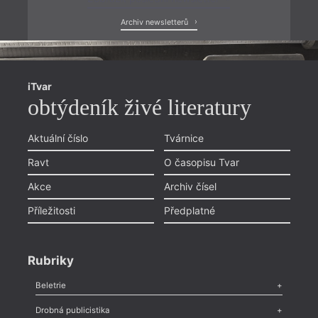
Archiv newsletterů
iTvar
obtýdeník živé literatury
Aktuální číslo
Tvárnice
Ravt
O časopisu Tvar
Akce
Archiv čísel
Příležitosti
Předplatné
Rubriky
Beletrie
Poezie
,
Próza
,
Dokumenty
,
Drama
,
Celá rubrika
Drobná publicistika