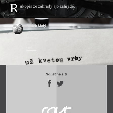
R
ukopis ze zahrady a o zahradě.
Chviličku.
Radek Malý
Načítá se.
(1977) je český básník, autor knih pro děti a mládež
a překladatel. Povídka Šumperák je jeho prozaickým
debutem pro dospělé čtenáře. Publikovaná ukázka
představuje její závěr.
Profil
Sdílet na síti