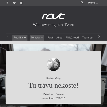
Menu
Webový magazín Tvaru
Rubriky
Témata
Ravt
Akce
Příležitosti
Tvárnice
Archiv
Beletrie
Ženy v katolické literatuře
Drobná publicistika
Právě vychází
Esejistika
Mauzoleum
Recenze a reflexe
Divadlo
Reportáže
Historie kolonialismu
Rozhovory
Dokument
Výroční ceny
Radek Malý
Tu trávu nekoste!
Beletrie
– Poezie
revue Ravt 17/2020