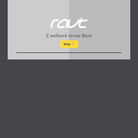
Z webové revue Ravt
Více
Zavřít menu
Souvisí
iTvar
obtýdeník živé literatury
Zavřít
Aktuální číslo
Tvárnice
Ravt
O časopisu Tvar
Akce
Archiv čísel