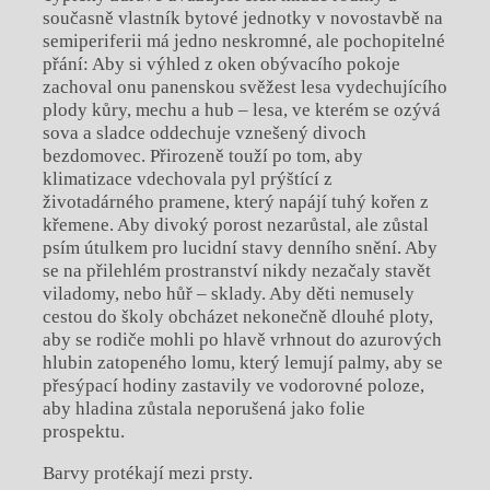
současně vlastník bytové jednotky v novostavbě na
semiperiferii má jedno neskromné, ale pochopitelné
přání: Aby si výhled z oken obývacího pokoje
zachoval onu panenskou svěžest lesa vydechujícího
plody kůry, mechu a hub – lesa, ve kterém se ozývá
sova a sladce oddechuje vznešený divoch
bezdomovec. Přirozeně touží po tom, aby
klimatizace vdechovala pyl prýštící z
životadárného pramene, který napájí tuhý kořen z
křemene. Aby divoký porost nezarůstal, ale zůstal
psím útulkem pro lucidní stavy denního snění. Aby
se na přilehlém prostranství nikdy nezačaly stavět
viladomy, nebo hůř – sklady. Aby děti nemusely
cestou do školy obcházet nekonečně dlouhé ploty,
aby se rodiče mohli po hlavě vrhnout do azurových
hlubin zatopeného lomu, který lemují palmy, aby se
přesýpací hodiny zastavily ve vodorovné poloze,
aby hladina zůstala neporušená jako folie
prospektu.
Barvy protékají mezi prsty.