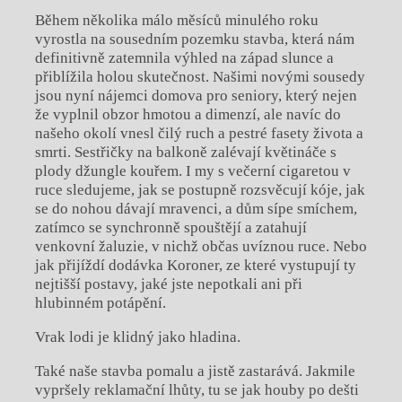
Během několika málo měsíců minulého roku
vyrostla na sousedním pozemku stavba, která nám
definitivně zatemnila výhled na západ slunce a
přiblížila holou skutečnost. Našimi novými sousedy
jsou nyní nájemci domova pro seniory, který nejen
že vyplnil obzor hmotou a dimenzí, ale navíc do
našeho okolí vnesl čilý ruch a pestré fasety života a
smrti. Sestřičky na balkoně zalévají květináče s
plody džungle kouřem. I my s večerní cigaretou v
ruce sledujeme, jak se postupně rozsvěcují kóje, jak
se do nohou dávají mravenci, a dům sípe smíchem,
zatímco se synchronně spouštějí a zatahují
venkovní žaluzie, v nichž občas uvíznou ruce. Nebo
jak přijíždí dodávka Koroner, ze které vystupují ty
nejtišší postavy, jaké jste nepotkali ani při
hlubinném potápění.
Vrak lodi je klidný jako hladina.
Také naše stavba pomalu a jistě zastarává. Jakmile
vypršely reklamační lhůty, tu se jak houby po dešti