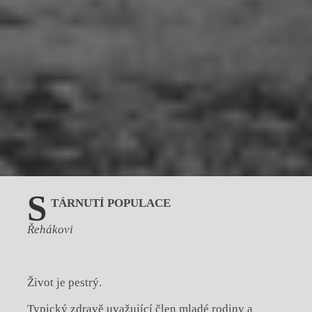
S
TÁRNUTÍ POPULACE
Řehákovi
Život je pestrý.
Typický zdravě uvažující člen mladé rodiny a