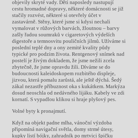
objevily skryté vady. Děti naposledy nastupují
cestu hromadné dopravy, některé domácnosti se již
stačily rozvést, některé si otevřely účet v
zastavárně. Stěny, které jsme si kdysi nechali
vymalovat v růžových barvách, žloutnou – barvy
zašly řadou soumraků v cigaretových výdeších
digestoře a temnosvitu pouličních jilmů. Užíváme si
poslední teplé dny a ony zemité kvality půdy
typické pro podzim života. Rentgenový snímek nad
postelí je živým dokladem, že jsme nežili zcela
zbytečně, že jsme opravdu žili. Díváme se do
budoucnosti kaleidoskopem rozbitého displeje,
jizvou, která pomalu zarůstá, ale ještě dýchá. Šedý
zákal nezastře příbuznost oka s kukátkem. Markýza
dosud neoschla od nedávného lijáku. Kabely ve zdi
kornatí. S vypadlou klikou si hraje plyšový pes.
Volné byty k pronajmutí.
Když na objekt padne mlha, vánoční výzdoba
připomíná navigační světla, domy strmé útesy,
kupky listí bójky, zahradník po mrtvici špičku