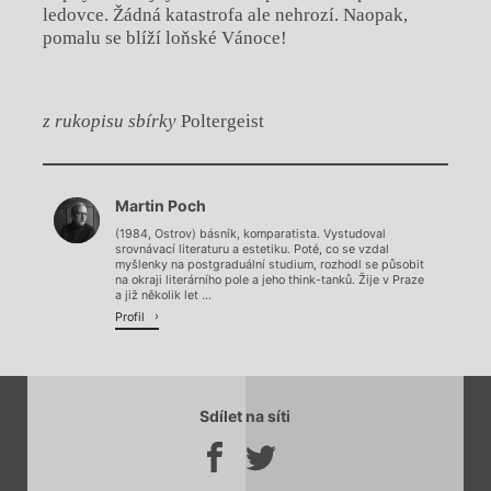
ledovce. Žádná katastrofa ale nehrozí. Naopak,
pomalu se blíží loňské Vánoce!
z rukopisu sbírky
Poltergeist
Chviličku.
Martin Poch
Načítá se.
(1984, Ostrov) básník, komparatista. Vystudoval
srovnávací literaturu a estetiku. Poté, co se vzdal
myšlenky na postgraduální studium, rozhodl se působit
na okraji literárního pole a jeho think-tanků. Žije v Praze
a již několik let ...
Profil
Sdílet na síti