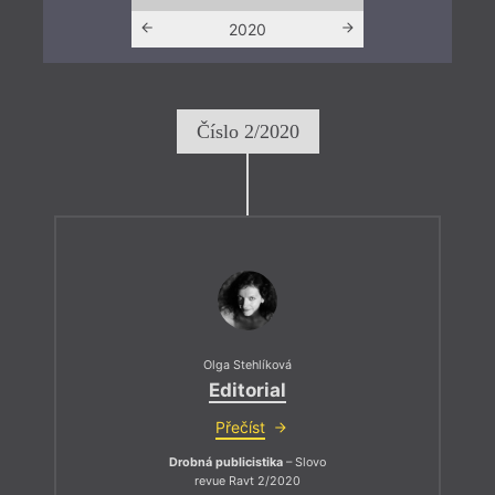
2019
2020
202
Číslo 2/2020
Olga Stehlíková
Editorial
Přečíst
Drobná publicistika
– Slovo
revue Ravt 2/2020