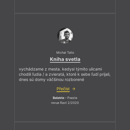
Michal Tallo
Kniha svetla
vychádzame z mesta. kedysi týmito ulicami
chodili ľudia / a zvieratá, ktoré k sebe ľudí prijali,
dnes sú domy väčšinou rozborené
Přečíst
Beletrie
– Poezie
revue Ravt 2/2020