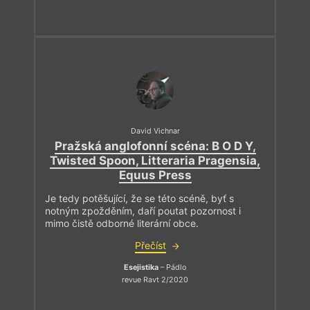
David Vichnar
Pražská anglofonní scéna: B O D Y,
Twisted Spoon, Litteraria Pragensia,
Equus Press
Je tedy potěšující, že se této scéně, byť s
notným zpožděním, daří poutat pozornost i
mimo čistě odborné literární obce.
Přečíst
Esejistika
– Pádlo
revue Ravt 2/2020