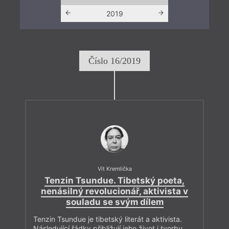
2018
2019
202
Číslo 16/2019
Vít Kremlička
Tenzin Tsundue. Tibetský poeta,
nenásilný revolucionář, aktivista v
souladu se svým dílem
Tenzin Tsundue je tibetský literát a aktivista.
Následující řádky přibližují jeho život i tvorbu.