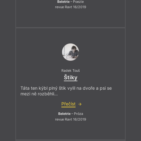
Beletrie
– Poezie
revue Ravt 16/2019
Radek Touš
Štiky
Táta ten kýbl plný štik vylil na dvoře a psi se
mezi ně rozběhli…
Přečíst
Beletrie
– Próza
revue Ravt 16/2019