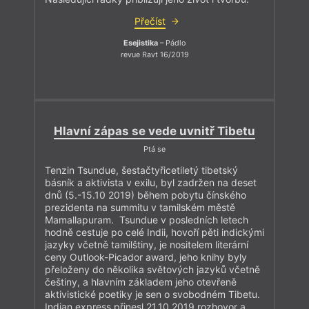
Přečíst
Esejistika
– Pádlo
revue Ravt 16/2019
Hlavní zápas se vede uvnitř Tibetu
Ptá se
Tenzin Tsundue, šestačtyřicetiletý tibetský
básník a aktivista v exilu, byl zadržen na deset
dnů (5.-15.10 2019) během pobytu čínského
prezidenta na summitu v tamilském městě
Mamallapuram. Tsundue v posledních letech
hodně cestuje po celé Indii, hovoří pěti indickými
jazyky včetně tamilštiny, je nositelem literární
ceny Outlook-Picador award, jeho knihy byly
přeloženy do několika světových jazyků včetně
češtiny, a hlavním základem jeho otevřeně
aktivistické poetiky je sen o svobodném Tibetu.
Indian express přinesl 21.10.2019 rozhovor a