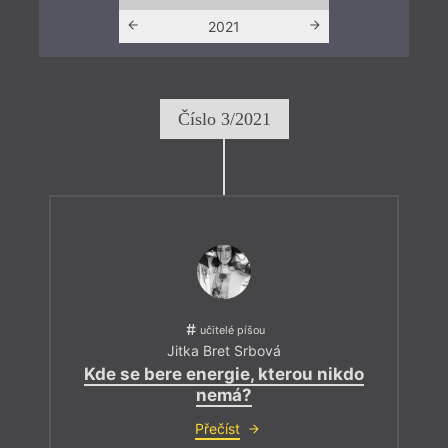
2020
2021
202
Číslo 3/2021
učitelé píšou
Jitka Bret Srbová
Kde se bere energie, kterou nikdo
nemá?
Přečíst