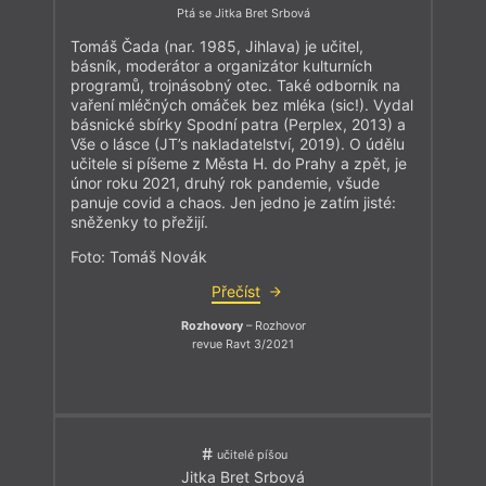
Ptá se Jitka Bret Srbová
Tomáš Čada (nar. 1985, Jihlava) je učitel,
básník, moderátor a organizátor kulturních
programů, trojnásobný otec. Také odborník na
vaření mléčných omáček bez mléka (sic!). Vydal
básnické sbírky Spodní patra (Perplex, 2013) a
Vše o lásce (JT’s nakladatelství, 2019). O údělu
učitele si píšeme z Města H. do Prahy a zpět, je
únor roku 2021, druhý rok pandemie, všude
panuje covid a chaos. Jen jedno je zatím jisté:
sněženky to přežijí.
Foto: Tomáš Novák
Přečíst
Rozhovory
– Rozhovor
revue Ravt 3/2021
učitelé píšou
Jitka Bret Srbová