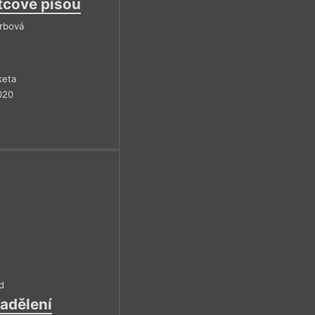
otcové píšou
Srbová
keta
020
d
nadělení