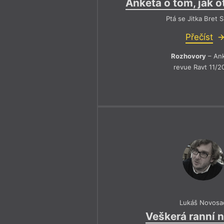
Anketa o tom, jak 
Ptá se Jitka Bret 
Přečíst
Rozhovory
– An
revue Ravt 11/2
Lukáš Novosa
Veškerá ranní 