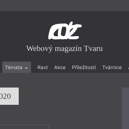
Webový magazín Tvaru
Témata
Ravt
Akce
Příležitosti
Tvárnice
ické literatuře
icistika
zí
2020
eflexe
onialismu