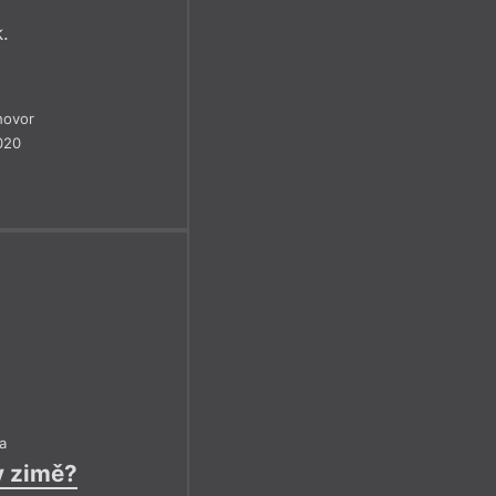
k.
hovor
020
a
v zimě?