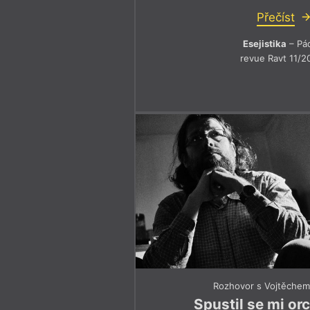
Přečíst
Esejistika
– Pá
revue Ravt 11/2
Rozhovor s Vojtěche
Spustil se mi or