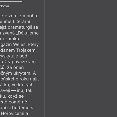
Srbová
žete znát z mnoha
meňme Literární
ejíž dramaturgii se
íků zvaná „Děkujeme
kém zámku
gazín Weles, který
ogdanem Trojakem.
vyskytuje pod
už v povaze věcí,
čů, že onen
ečným úkrytem. A
loňského roku najít
árku, ve kterých
avěji — inu, tak,
ku, když se
ještě poměrně
saní si budeme s
 Hořovicemi a