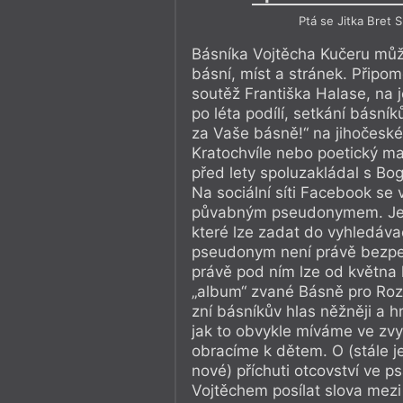
Ptá se Jitka Bret 
Básníka Vojtěcha Kučeru mů
básní, míst a stránek. Připo
soutěž Františka Halase, na j
po léta podílí, setkání básn
za Vaše básně!“ na jihočes
Kratochvíle nebo poetický ma
před lety spoluzakládal s B
Na sociální síti Facebook se 
půvabným pseudonymem. Je 
které lze zadat do vyhledáva
pseudonym není právě bezp
právě pod ním lze od května 
„album“ zvané Básně pro Roz
zní básníkův hlas něžněji a hr
jak to obvykle míváme ve zvy
obracíme k dětem. O (stále 
nové) příchuti otcovství ve p
Vojtěchem posílat slova mezi