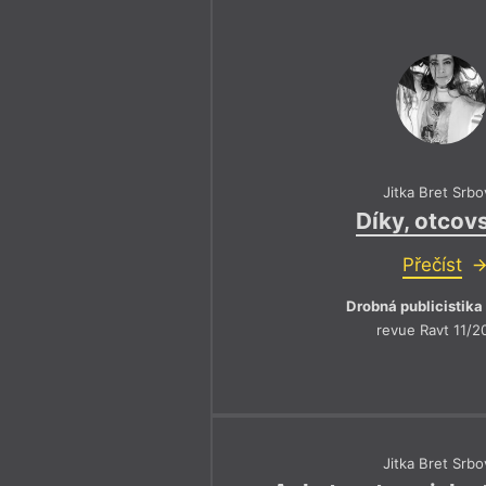
2
3
4
1
2
3
4
Výroční cen
6
7
8
5
6
7
2016
2017
Jitka Bret Srbo
Díky, otcovs
Přečíst
Drobná publicistika
revue Ravt 11/2
Jitka Bret Srbo