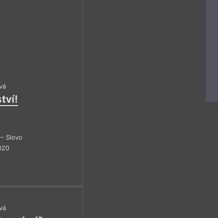
1
2
3
4
1
2
3
y
5
6
7
8
5
6
7
9
10
11
12
9
10
11
13
14
15
16
13
14
15
17
18
19
17
18
19
2018
2019
vá
tví!
– Slovo
020
vá