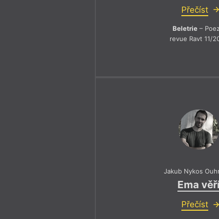
Přečíst
Beletrie
– Poez
revue Ravt 11/2
Jakub Nykos Ouh
Ema věř
Přečíst