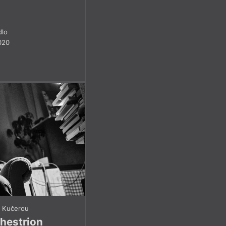
dlo
020
m Kučerou
chestrion