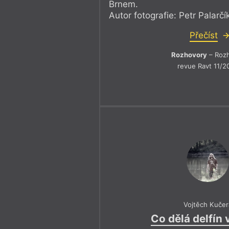
Brnem.
Autor fotografie: Petr Palarčí
Přečíst
Rozhovory
– Roz
revue Ravt 11/2
Vojtěch Kučer
Co dělá delfín 