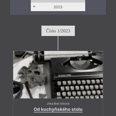
2022
2023
Číslo 1/2023
Jitka Bret Srbová
Od kuchyňského stolu