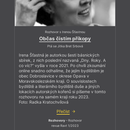
Rozhovor s Irenou Šťastnou
Občas čistím příkopy
Ptá se Jitka Bret Srbová
Irena Šťastná je autorkou šesti básnických
sbírek, z nich poslední nazvaná „Dny. Roky. A
co víc?“ vyšla v roce 2021. Po chvíli zkoumání
online snadno odhalíme, že jejím bydlištěm je
obec Dobroslavice v okrese Opava v
Moravskoslezském kraji. O souvislostech
bydliště a literárního bydliště duše a jiných
lokacích autorských kořenů si píšeme v tomto
rozhovoru na samém kraji roku 2023.
Foto: Radka Kratochvílová
Přečíst
Rozhovory
– Rozhovor
revue Ravt 1/2023