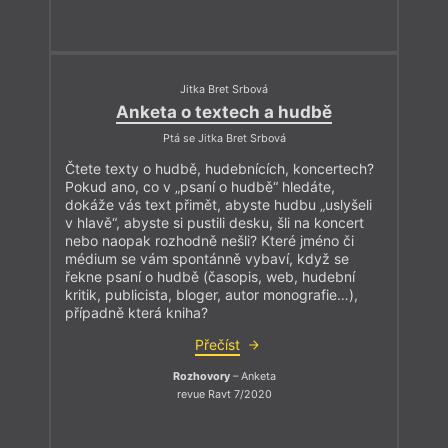
Jitka Bret Srbová
Anketa o textech a hudbě
Ptá se Jitka Bret Srbová
Čtete texty o hudbě, hudebnících, koncertech?
Pokud ano, co v „psaní o hudbě“ hledáte,
dokáže vás text přimět, abyste hudbu „uslyšeli
v hlavě“, abyste si pustili desku, šli na koncert
nebo naopak rozhodně nešli? Které jméno či
médium se vám spontánně vybaví, když se
řekne psaní o hudbě (časopis, web, hudební
kritik, publicista, bloger, autor monografie…),
případně která kniha?
Přečíst
Rozhovory
– Anketa
revue Ravt 7/2020