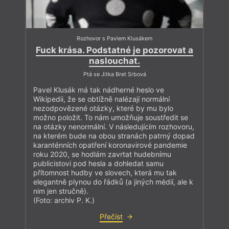
Rozhovor s Pavlem Klusákem
Fuck krása. Podstatné je pozorovat a
naslouchat.
Ptá se Jitka Bret Srbová
Pavel Klusák má tak nádherné heslo ve
Wikipedii, že se obtížně nalézají normální
nezodpovězené otázky, které by mu bylo
možno položit. To nám umožňuje soustředit se
na otázky nenormální. V následujícím rozhovoru,
na kterém bude na obou stranách patrný dopad
karanténních opatření koronavirové pandemie
roku 2020, se hodlám zavrtat hudebnímu
publicistovi pod hesla a dohledat samu
přítomnost hudby ve slovech, která mu tak
elegantně plynou do řádků (a jiných médií, ale k
nim jen stručně).
(Foto: archiv P. K.)
Přečíst