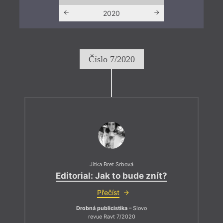
2019
2020
202
Číslo 7/2020
Jitka Bret Srbová
Editorial: Jak to bude znít?
Přečíst
Drobná publicistika
– Slovo
revue Ravt 7/2020