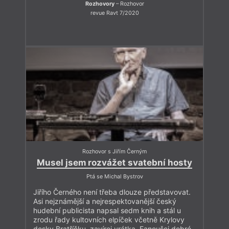
Rozhovory
– Rozhovor
revue Ravt 7/2020
Rozhovor s Jiřím Černým
Musel jsem rozvážet svatební hosty
Ptá se Michal Bystrov
Jiřího Černého není třeba dlouze představovat.
Asi nejznámější a nejrespektovanější český
hudební publicista napsal sedm knih a stál u
zrodu řady kultovních elpíček včetně Krylovy
desky Bratříčku, zavírej vrátka. Fanoušci dobré