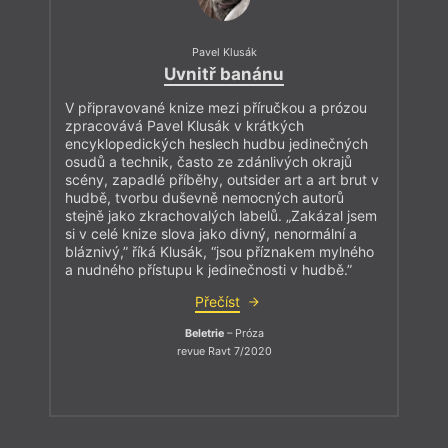
Pavel Klusák
Uvnitř banánu
V připravované knize mezi příručkou a prózou
zpracovává Pavel Klusák v krátkých
encyklopedických heslech hudbu jedinečných
osudů a technik, často ze zdánlivých okrajů
scény, zapadlé příběhy, outsider art a art brut v
hudbě, tvorbu duševně nemocných autorů
stejně jako zkrachovalých labelů. „Zakázal jsem
si v celé knize slova jako divný, nenormální a
bláznivý,” říká Klusák, “jsou příznakem mylného
a nudného přístupu k jedinečnosti v hudbě.”
Přečíst
Beletrie
– Próza
revue Ravt 7/2020