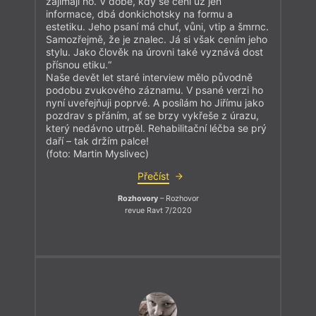
zajímají ho. V době, kdy se cení už jen
informace, dbá donkichotsky na formu a
estetiku. Jeho psaní má chuť, vůni, vtip a šmrnc.
Samozřejmě, že je znalec. Já si však cením jeho
stylu. Jako člověk na úrovni také vyznává dost
přísnou etiku.“
Naše devět let staré interview mělo původně
podobu zvukového záznamu. V psané verzi ho
nyní uveřejňuji poprvé. A posílám ho Jiřímu jako
pozdrav s přáním, ať se brzy vykřeše z úrazu,
který nedávno utrpěl. Rehabilitační léčba se prý
daří – tak držím palce!
(foto: Martin Myslivec)
Přečíst
Rozhovory
– Rozhovor
revue Ravt 7/2020