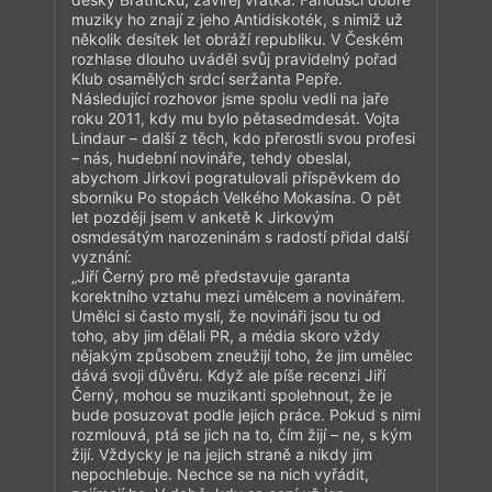
muziky ho znají z jeho Antidiskoték, s nimiž už
několik desítek let obráží republiku. V Českém
rozhlase dlouho uváděl svůj pravidelný pořad
Klub osamělých srdcí seržanta Pepře.
Následující rozhovor jsme spolu vedli na jaře
roku 2011, kdy mu bylo pětasedmdesát. Vojta
Lindaur – další z těch, kdo přerostli svou profesi
– nás, hudební novináře, tehdy obeslal,
abychom Jirkovi pogratulovali příspěvkem do
sborníku Po stopách Velkého Mokasína. O pět
let později jsem v anketě k Jirkovým
osmdesátým narozeninám s radostí přidal další
vyznání:
„Jiří Černý pro mě představuje garanta
korektního vztahu mezi umělcem a novinářem.
Umělci si často myslí, že novináři jsou tu od
toho, aby jim dělali PR, a média skoro vždy
nějakým způsobem zneužijí toho, že jim umělec
dává svoji důvěru. Když ale píše recenzi Jiří
Černý, mohou se muzikanti spolehnout, že je
bude posuzovat podle jejich práce. Pokud s nimi
rozmlouvá, ptá se jich na to, čím žijí – ne, s kým
žijí. Vždycky je na jejich straně a nikdy jim
nepochlebuje. Nechce se na nich vyřádit,