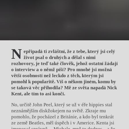
N
epřipadá ti zvláštní, že z tebe, který jsi celý
život psal o druhých a dělal s nimi
rozhovory, je teď také člověk, jehož ostatní žádají
o interview a o n
ěmž píší? Pro mnoh
é
jsi možná
větší osobností než leckdo z těch, kterým jsi
pomohl k
popularit
ě. Víš o někom jin
é
m, komu by
se taková věc přihodila? Mě ze světa napadá Nick
Kent, ale tím to asi končí.
No, určitě John Peel, který se už v éře hippies stal
neznámějším diskžokejem na světě. Zkraje mu
pomohlo, že pocházel z Británie, a kdo byl tenkrát
ze země Beatles, měl úspěch i v Americe. Kenta jsi
jmenoval správně… Michale, mně to dodnes – a že