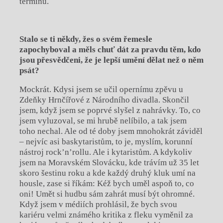
termínu.
Stalo se ti někdy, žes o sv
é
m řemesle
zapochyboval a mě
ls chu
ť dát za pravdu těm, kdo
jsou přesvědčeni, že je lepší umění dělat než o něm
psá
t?
Mockrát. Kdysi jsem se učil opernímu zpěvu u
Zdeňky Hrnčířové z Národního divadla. Skončil
jsem, když jsem se poprvé slyšel z nahrávky. To, co
jsem vyluzoval, se mi hrubě nelíbilo, a tak jsem
toho nechal. Ale od té doby jsem mnohokrát záviděl
– nejvíc asi baskytaristům, to je, myslím, korunní
nástroj rock’n’rollu. Ale i kytaristům. A kdykoliv
jsem na Moravském Slovácku, kde trávím už 35 let
skoro šestinu roku a kde každý druhý kluk umí na
housle, zase si říkám: Kéž bych uměl aspoň to, co
oni! Umět si hudbu sám zahrát musí být ohromné.
Když jsem v médiích prohlásil, že bych svou
kariéru velmi známého kritika z fleku vyměnil za