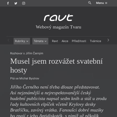
Menu
Webový magazín Tvaru
Rubriky
Témata
Ravt
Akce
Příležitosti
Tvárnice
Archiv
Beletrie
Ženy v katolické literatuře
Rozhovor s Jiřím Černým
Drobná publicistika
Právě vychází
Musel jsem rozvážet svatební
Esejistika
Mauzoleum
Recenze a reflexe
Divadlo
hosty
Reportáže
Historie kolonialismu
Rozhovory
Dokument
Ptá se Michal Bystrov
Výroční ceny
Jiřího Černého není třeba dlouze představovat.
Asi nejznámější a nejrespektovanější český
hudební publicista napsal sedm knih a stál u zrodu
řady kultovních elpíček včetně Krylovy desky
Bratříčku, zavírej vrátka. Fanoušci dobré muziky
ho znají z jeho Antidiskoték, s nimiž už několik