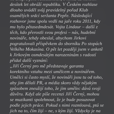
desítek let obráží republiku. V Českém rozhlase
dlouho uváděl svůj pravidelný pořad Klub
osamělých srdcí seržanta Pepře. Následující
rozhovor jsme spolu vedli na jaře roku 2011, kdy
mu bylo pětasedmdesát. Vojta Lindaur – další z
těch, kdo přerostli svou profesi – nás, hudební
novináře, tehdy obeslal, abychom Jirkovi
pogratulovali příspěvkem do sborníku Po stopách
Velkého Mokasína. O pět let později jsem v anketě
k Jirkovým osmdesátým narozeninám s radostí
přidal další vyznání:
„Jiří Černý pro mě představuje garanta
korektního vztahu mezi umělcem a novinářem.
Umělci si často myslí, že novináři jsou tu od toho,
aby jim dělali PR, a média skoro vždy nějakým
způsobem zneužijí toho, že jim umělec dává svoji
důvěru. Když ale píše recenzi Jiří Černý, mohou
se muzikanti spolehnout, že je bude posuzovat
podle jejich práce. Pokud s nimi rozmlouvá, ptá se
jich na to, čím žijí – ne, s kým žijí. Vždycky je na