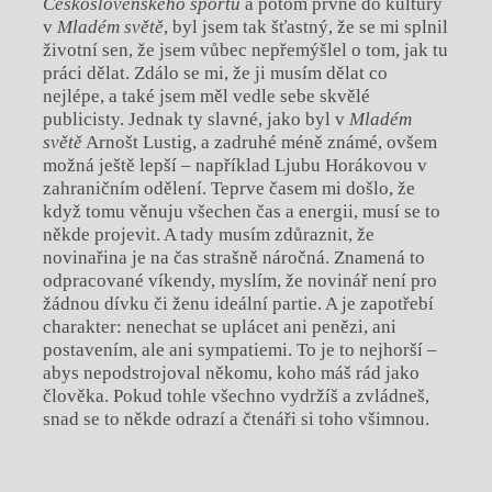
Československ
é
ho sportu
a potom prvně do kultury
v
Mlad
é
m světě
, byl jsem tak šťastný, že se mi splnil
životní sen, že jsem vůbec nepřemýšlel o tom, jak tu
práci dělat. Zdálo se mi, že ji musím dělat co
nejlépe, a také jsem měl vedle sebe skvělé
publicisty. Jednak ty slavné, jako byl v
Mlad
é
m
světě
Arnošt Lustig, a zadruhé méně známé, ovšem
možná ještě lepší – například Ljubu Horákovou v
zahraničním odělení. Teprve časem mi došlo, že
když tomu věnuju všechen čas a energii, musí se to
někde projevit. A tady musím zdůraznit, že
novinařina je na čas strašně náročná. Znamená to
odpracované víkendy, myslím, že novinář není pro
žádnou dívku či ženu ideální partie. A je zapotřebí
charakter: nenechat se uplácet ani penězi, ani
postavením, ale ani sympatiemi. To je to nejhorší –
abys nepodstrojoval někomu, koho máš rád jako
člověka. Pokud tohle všechno vydržíš a zvládneš,
snad se to někde odrazí a čtenáři si toho všimnou.