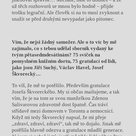
už těch rozhovorů se mnou bylo hodně – přijde
trošku legrační. Ale člověk si na to musí zvyknout a
snažit se před druhými nevypadat jako pitomec.
Vím, že nejsi žádný samožer. Ale o to víc by mě
zajímalo, co s tebou udělal sborník vydaný ke
tvým pětasedmdesátiná
m? 75 sv
íček na
pomysln
é
m kni
žní
m dortu, 75 gratulac
í od lidí,
jako jsou Jiří
Such
ý, Václav Havel, Josef
Škvorecký…
To víš, že mě to potěšilo. Především gratulace
Josefa Škvoreckého. My si občas mailujeme, a tak
vím, že je na tom se svou manželkou Zdenou
Salivarovou zdravotně dost špatně. Čas tráví
střídavě mezi domovem v Torontu a nemocnicí.
Když mi tedy Škvorecký napsal, že mi přeje
„zdraví, zdraví, zdraví“, tak mě to dojalo. Jinak mě
potěšila hlavně odezva a gratulace mladší generace.