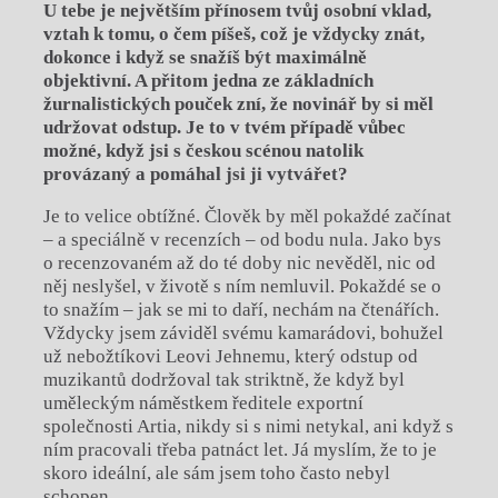
U tebe je největším přínosem tvůj osobní vklad,
vztah k tomu, o č
em p
íšeš
, co
ž je vždycky znát,
dokonce i když se snažíš bý
t maxim
álně
objektivní. A přitom jedna ze základní
ch
žurnalistických pouček zní, že novinář by si mě
l
udr
žovat odstup. Je to v tv
é
m případě vůbec
možn
é
, když jsi s českou sc
é
nou natolik
provázaný a pomáhal jsi ji vytvář
et?
Je to velice obtížné. Člověk by měl pokaždé začínat
– a speciálně v recenzích – od bodu nula. Jako bys
o recenzovaném až do té doby nic nevěděl, nic od
něj neslyšel, v životě s ním nemluvil. Pokaždé se o
to snažím – jak se mi to daří, nechám na čtenářích.
Vždycky jsem záviděl svému kamarádovi, bohužel
už nebožtíkovi Leovi Jehnemu, který odstup od
muzikantů dodržoval tak striktně, že když byl
uměleckým náměstkem ředitele exportní
společnosti Artia, nikdy si s nimi netykal, ani když s
ním pracovali třeba patnáct let. Já myslím, že to je
skoro ideální, ale sám jsem toho často nebyl
schopen.