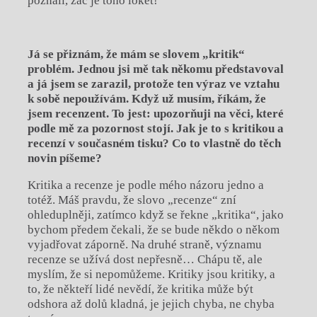
poznali, zač je toho loket!
Já se přiznám, že mám se slovem „
kritik“
probl
é
m. Jednou jsi mě tak někomu představoval
a já jsem se zarazil, protož
e ten v
ýraz ve vztahu
k
sob
ě nepoužívám. Když už musím, říkám, že
jsem recenzent. To jest: upozorňuji na věci, kter
é
podle mě za pozornost stojí. Jak je to s kritikou a
recenzí v současn
é
m tisku? Co to vlastně
do t
ěch
novin píš
eme?
Kritika a recenze je podle mého názoru jedno a
totéž. Máš pravdu, že slovo „recenze“ zní
ohleduplněji, zatímco když se řekne „kritika“, jako
bychom předem čekali, že se bude někdo o někom
vyjadřovat záporně. Na druhé straně, významu
recenze se užívá dost nepřesně… Chápu tě, ale
myslím, že si nepomůžeme. Kritiky jsou kritiky, a
to, že někteří lidé nevědí, že kritika může být
odshora až dolů kladná, je jejich chyba, ne chyba