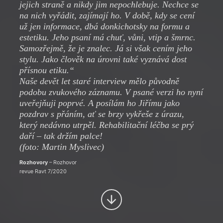
jejich straně a nikdy jim nepochlebuje. Nechce se
na nich vyřádit, zajímají ho. V době, kdy se cení
už jen informace, dbá donkichotsky na formu a
estetiku. Jeho psaní má chuť, vůni, vtip a šmrnc.
Samozřejmě, že je znalec. Já si však cením jeho
stylu. Jako člověk na úrovni také vyznává dost
přísnou etiku.“
Naše devět let staré interview mělo původně
podobu zvukového záznamu. V psané verzi ho nyní
uveřejňuji poprvé. A posílám ho Jiřímu jako
pozdrav s přáním, ať se brzy vykřeše z úrazu,
který nedávno utrpěl. Rehabilitační léčba se prý
daří – tak držím palce!
(foto: Martin Myslivec)
Rozhovory
– Rozhovor
revue Ravt 7/2020