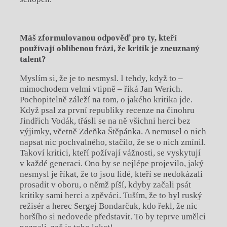
Máš zformulovanou odpověď pro ty, kteří
pou
žívají oblíbenou frá
zi,
že kritik je zneuznaný
talent?
Myslím si, že je to nesmysl. I tehdy, když to –
mimochodem velmi vtipně – říká Jan Werich.
Pochopitelně záleží na tom, o jakého kritika jde.
Když psal za první republiky recenze na činohru
Jindřich Vodák, třásli se na ně všichni herci bez
výjimky, včetně Zdeňka Štěpánka. A nemusel o nich
napsat nic pochvalného, stačilo, že se o nich zmínil.
Takoví kritici, kteří požívají vážnosti, se vyskytují
v každé generaci. Ono by se nejlépe projevilo, jaký
nesmysl je říkat, že to jsou lidé, kteří se nedokázali
prosadit v oboru, o němž píší, kdyby začali psát
kritiky sami herci a zpěváci. Tuším, že to byl ruský
režisér a herec Sergej Bondarčuk, kdo řekl, že nic
horšího si nedovede představit. To by teprve umělci