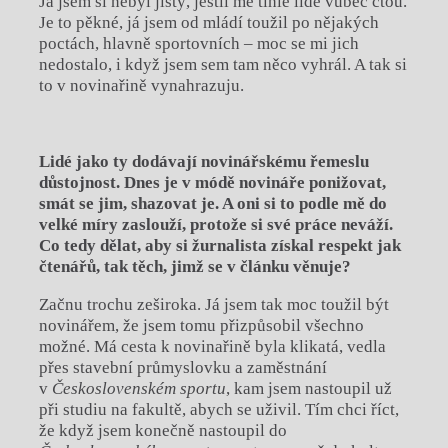
Já jsem si nebyl jistý, jestli mě tihle lidé vůbec čtou.
Je to pěkné, já jsem od mládí toužil po nějakých
poctách, hlavně sportovních – moc se mi jich
nedostalo, i když jsem sem tam něco vyhrál. A tak si
to v novinařině vynahrazuju.
Lid
é
jako ty dodávají novinářsk
é
mu řemeslu
důstojnost. Dnes je v m
ó
dě novináře ponižovat,
smát se jim, shazovat je. A oni si to podle mě do
velk
é
míry zaslouží, protož
e si sv
é
práce neváží.
Co tedy dělat, aby si ž
urnalista z
ískal respekt jak
čtenářů, tak těch, jimž
se v
článku vě
nuje?
Začnu trochu zeširoka. Já jsem tak moc toužil být
novinářem, že jsem tomu přizpůsobil všechno
možné. Má cesta k novinařině byla klikatá, vedla
přes stavební průmyslovku a zaměstnání
v
Československ
é
m sportu
, kam jsem nastoupil už
při studiu na fakultě, abych se uživil. Tím chci říct,
že když jsem konečně nastoupil do