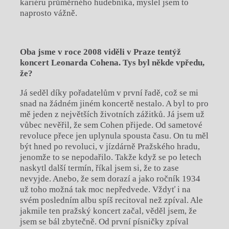
kariéru průměrného hudebníka, myslel jsem to
naprosto vážně.
Oba jsme v roce 2008 viděli v Praze tentýž
koncert Leonarda Cohena. Tys byl někde vpředu,
ž
e?
Já seděl díky pořadatelům v první řadě, což se mi
snad na žádném jiném koncertě nestalo. A byl to pro
mě jeden z největších životních zážitků. Já jsem už
vůbec nevěřil, že sem Cohen přijede. Od sametové
revoluce přece jen uplynula spousta času. On tu měl
být hned po revoluci, v jízdárně Pražského hradu,
jenomže to se nepodařilo. Takže když se po letech
naskytl další termín, říkal jsem si, že to zase
nevyjde. Anebo, že sem dorazí a jako ročník 1934
už toho možná tak moc nepředvede. Vždyť i na
svém posledním albu spíš recitoval než zpíval. Ale
jakmile ten pražský koncert začal, věděl jsem, že
jsem se bál zbytečně. Od první písničky zpíval