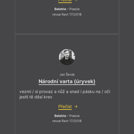
Beletrie
– Poezie
revue Ravt 17/2018
Jan Škrob
Národní varta (úryvek)
vezmi / si provaz a nůž a snad i pásku na / oči
jestli tě děsí krev
Přečíst
Beletrie
– Poezie
revue Ravt 17/2018