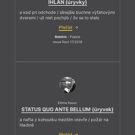
IHLAN (úryvky)
a keď pri odchode / silnejšie buchne výťahovými
dverami / už niet pochýb / že sa to stalo
Přečíst
Beletrie
– Poezie
revue Ravt 17/2018
Emma Kausc
STATUS QUO ANTE BELLUM (úryvek)
a nafta z kohoutku mezitím otevře / požár na
hladině
Přečíst