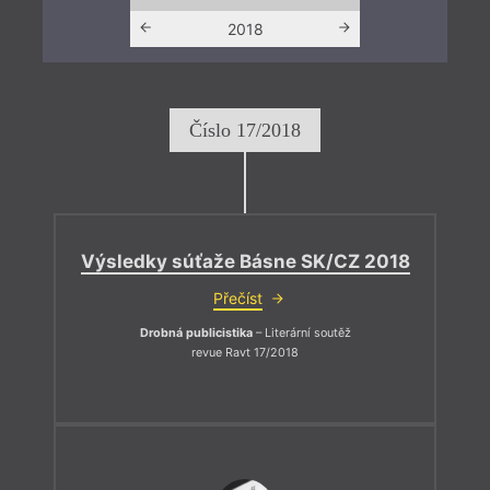
2017
2018
201
Číslo 17/2018
Výsledky súťaže Básne SK/CZ 2018
Přečíst
Drobná publicistika
– Literární soutěž
revue Ravt 17/2018