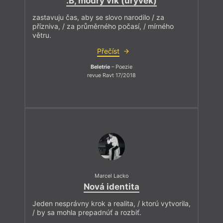
.B, modrý vlk (úryvek)
zastavuju čas, aby se slovo narodilo / za
přízniva, / za průměrného počasí, / mírného
větru.
Přečíst
Beletrie
– Poezie
revue Ravt 17/2018
Marcel Lacko
Nová identita
Jeden nesprávny krok a realita, / ktorú vytvorila,
/ by sa mohla prepadnúť a rozbiť.