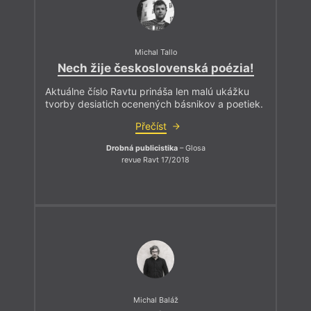
Michal Tallo
Nech žije československá poézia!
Aktuálne číslo Ravtu prináša len malú ukážku
tvorby desiatich ocenených básnikov a poetiek.
Přečíst
Drobná publicistika
– Glosa
revue Ravt 17/2018
Michal Baláž