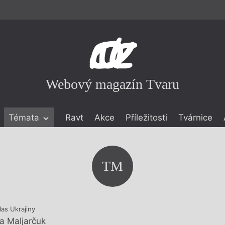
Webový magazín Tvaru
Témata
Ravt
Akce
Příležitosti
Tvárnice
ické literatuře
icistika
zí
TM
eflexe
onialismu
las Ukrajiny
a Maljarčuk