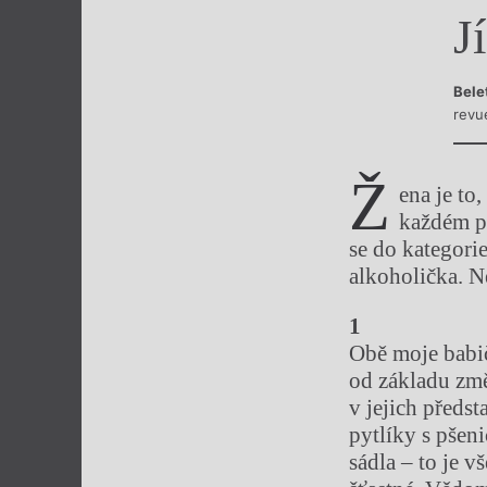
Jí
Výroční cen
Bele
revu
Ž
ena je to
každém př
se do kategori
alkoholička. N
1
Obě moje babi
od základu změ
v jejich předst
pytlíky s pšen
sádla – to je v