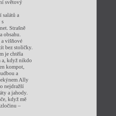
ní světový
 salátů a
 s
et. Strašně
 a obsahu.
 a višňové
ít bez stoličky.
m je chtěla
a a, když nikdo
den kompot,
 hudbou a
rlekýnem Ally
o nejdražší
áty a jahody.
áče, když mě
 zločinu –