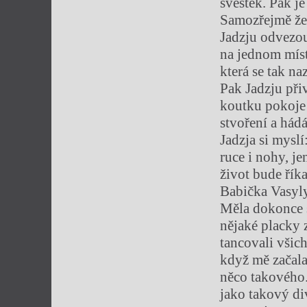
švestek. Pak j
Samozřejmě ženy
Jadzju odvezou
na jednom míst
která se tak na
Pak Jadzju přiv
koutku pokoje 
stvoření a hádá
Jadzja si myslí
ruce i nohy, j
život bude říka
Babička Vasyly
Měla dokonce sv
nějaké placky z
tancovali všic
když mě začala
něco takového.
jako takový div