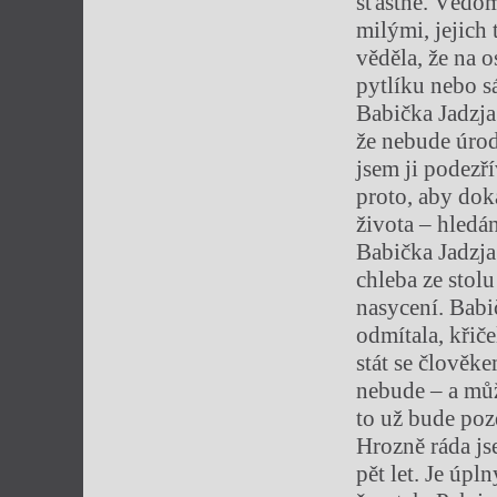
šťastné. Vědom
milými, jejich
věděla, že na o
pytlíku nebo s
Babička Jadzja
že nebude úroda
jsem ji podezř
proto, aby do
života – hledá
Babička Jadzja
chleba ze stolu
nasycení. Babič
odmítala, křič
stát se člověk
nebude – a můž
to už bude poz
Hrozně ráda js
pět let. Je úp