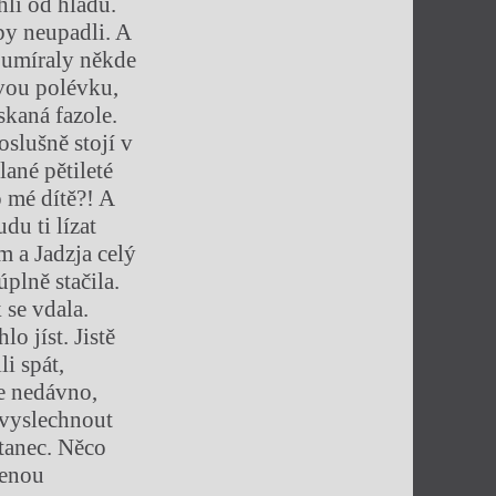
hlí od hladu.
aby neupadli. A
 umíraly někde
ovou polévku,
skaná fazole.
oslušně stojí v
ané pětileté
o mé dítě?! A
du ti lízat
m a Jadzja celý
plně stačila.
 se vdala.
o jíst. Jistě
i spát,
e nedávno,
 vyslechnout
 tanec. Něco
čenou