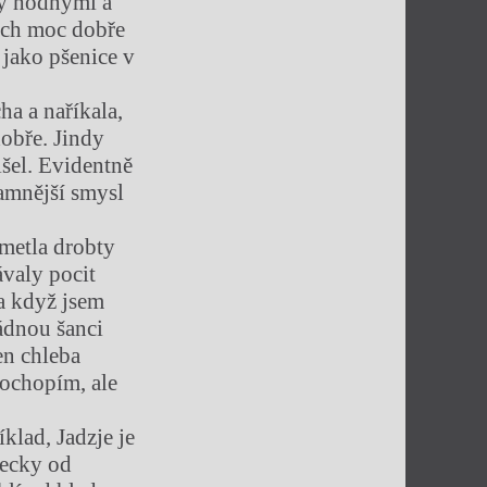
ly hodnými a
nich moc dobře
 jako pšenice v
ha a naříkala,
dobře. Jindy
išel. Evidentně
amnější smysl
smetla drobty
ávaly pocit
 a když jsem
žádnou šanci
en chleba
pochopím, ale
klad, Jadzje je
pecky od