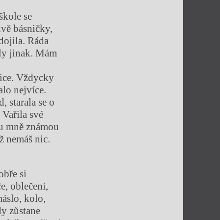
škole se
dvě básničky,
dojila. Ráda
ěly jinak. Mám
nice. Vždycky
alo nejvíce.
, starala se o
 Vařila své
nou mně známou
yž nemáš nic.
obře si
, oblečení,
áslo, kolo,
dy zůstane