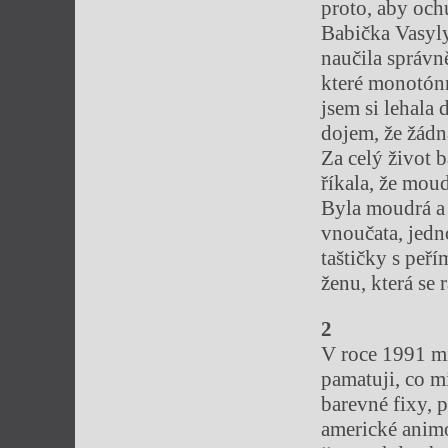
proto, aby och
Babička Vasyly
naučila správn
které monotónn
jsem si lehala
dojem, že žádn
Za celý život 
říkala, že moud
Byla moudrá a 
vnoučata, jedn
taštičky s peř
ženu, která se 
2
V roce 1991 mi
pamatuji, co m
barevné fixy, 
americké animo