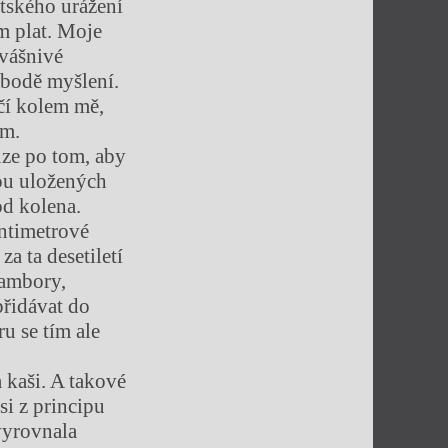
tského urážení
m plat. Moje
 vášnivé
obodě myšlení.
očí kolem mě,
ím.
uze po tom, aby
bou uložených
od kolena.
entimetrové
za ta desetiletí
rambory,
přidávat do
ru se tím ale
 kaši. A takové
si z principu
vyrovnala