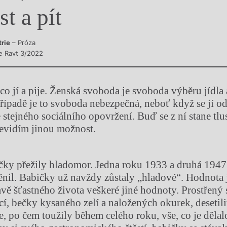
st a pít
y
trie
– Próza
e Ravt 3/2022
, co jí a pije. Ženská svoboda je svoboda výběru jídla 
ípadě je to svoboda nebezpečná, neboť když se jí o
e stejného sociálního opovržení. Buď se z ní stane tl
evidím jinou možnost.
čky přežily hladomor. Jedna roku 1933 a druhá 1947
nil. Babičky už navždy zůstaly „hladové“. Hodnota j
avě šťastného života veškeré jiné hodnoty. Prostřený 
icí, bečky kysaného zelí a naložených okurek, desetil
še, po čem toužily během celého roku, vše, co je děla