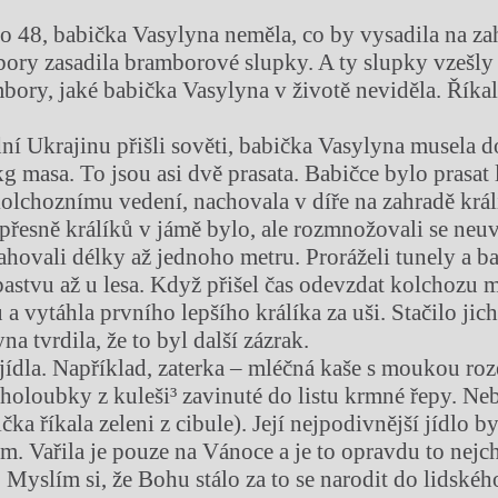
ro 48, babička Vasylyna neměla, co by vysadila na za
ory zasadila bramborové slupky. A ty slupky vzešly 
bory, jaké babička Vasylyna v životě neviděla. Říkala
í Ukrajinu přišli sověti, babička Vasylyna musela 
 masa. To jsou asi dvě prasata. Babičce bylo prasat l
 kolchoznímu vedení, nachovala v díře na zahradě krá
 přesně králíků v jámě bylo, ale rozmnožovali se neu
ahovali délky až jednoho metru. Proráželi tunely a ba
 pastvu až u lesa. Když přišel čas odevzdat kolchozu 
u a vytáhla prvního lepšího králíka za uši. Stačilo jich
a tvrdila, že to byl další zázrak.
 jídla. Například, zaterka – mléčná kaše s moukou roz
holoubky z kuleši³ zavinuté do listu krmné řepy. Neb
čka říkala zeleni z cibule). Její nejpodivnější jídlo by
m. Vařila je pouze na Vánoce a je to opravdu to nejch
 Myslím si, že Bohu stálo za to se narodit do lidskéh