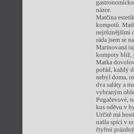
gastronomickou
názor.
Matčina esteti
kompotů. Matka 
nejrůznějšími 
ráda jsem se na
Marinovaná ra
kompoty blíž, j
Matka dovoloval
pořád, každý d
nebyl doma, ot
dva saláty a m
vybraným obleč
Pugačevové, na
kus oděvu v by
Určitě má host
našla spící v 
čtyřmi prázdn