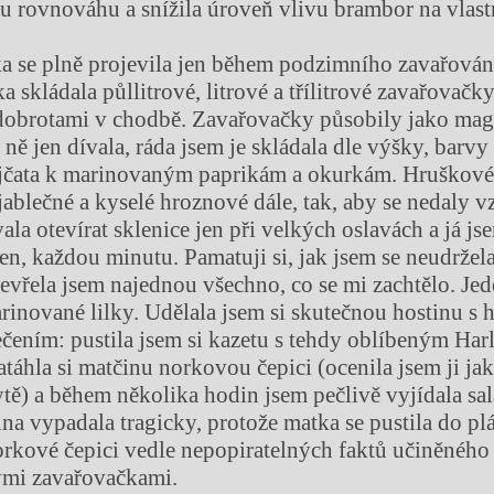
 rovnováhu a snížila úroveň vlivu brambor na vlast
ka se plně projevila jen během podzimního zavařování
skládala půllitrové, litrové a třílitrové zavařovačky
dobrotami v chodbě. Zavařovačky působily jako magn
 ně jen dívala, ráda jsem je skládala dle výšky, barvy
jčata k marinovaným paprikám a okurkám. Hruškové
ablečné a kyselé hroznové dále, tak, aby se nedaly vz
a otevírat sklenice jen při velkých oslavách a já jse
en, každou minutu. Pamatuji si, jak jsem se neudržel
evřela jsem najednou všechno, co se mi zachtělo. Je
arinované lilky. Udělala jsem si skutečnou hostinu s
ením: pustila jsem si kazetu s tehdy oblíbeným Ha
táhla si matčinu norkovou čepici (ocenila jsem ji jak
tě) a během několika hodin jsem pečlivě vyjídala sal
ina vypadala tragicky, protože matka se pustila do pl
norkové čepici vedle nepopiratelných faktů učiněného
ými zavařovačkami.