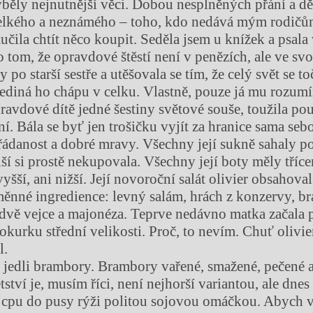
běly nejnutnější věci. Dobou nesplněných přání a dě
velkého a neznámého – toho, kdo nedává mým rodičů
čila chtít něco koupit. Seděla jsem u knížek a psala
o tom, že opravdové štěstí není v penězích, ale ve sv
y po starší sestře a utěšovala se tím, že celý svět se t
 jediná ho chápu v celku. Vlastně, pouze já mu rozum
avdové dítě jedné šestiny světové souše, toužila po
ní. Bála se byť jen trošičku vyjít za hranice sama se
řádanost a dobré mravy. Všechny její sukně sahaly p
lší si prostě nekupovala. Všechny její boty měly tříc
yšší, ani nižší. Její novoroční salát olivier obsahoval 
eměnné ingredience: levný salám, hrách z konzervy, b
 dvě vejce a majonéza. Teprve nedávno matka začala 
okurku střední velikosti. Proč, to nevím. Chuť olivie
l.
e jedli brambory. Brambory vařené, smažené, pečené a
tví je, musím říci, není nejhorší variantou, ale dnes 
 cpu do pusy rýži politou sojovou omáčkou. Abych 