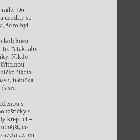
hradě. Do
a urodily se
, že to byl
do kolchozu
íto. A tak, aby
líky. Nikdo
věřitelnou
bička říkala,
maso, babička
 deset.
etřenou s
o taštičky s
ly kreplíci –
utnější, co
o světa už jen