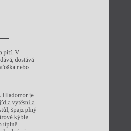
a pití. V
ddává, dostává
usťoška nebo
. Hladomor je
ídla vytěsnila
stůl, špajz plný
itrové kýble
lo úplně