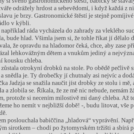
y si svého gastronomického štěstí, babičky se stáva
 tváře odrážely hrdost a sebevědomí, i když každá z 
slavu je brzy. Gastronomické štěstí je stejně pomíjivé
ádlo v kýbli.
 například ráda vycházela do zahrady za vleklého suc
, bude hlad. Všimla jsem si, že tohle říkat jí dělalo 
ívala, že opravdu na hladomor čeká, chce, aby zase př
kázal lehkovážným dětem a vnukům jediný a nejvýzn
ní kousku chleba.
 zůstala otrokyní drobků na stole. Po obědě pečlivě 
 a snědla je. Ty drobečky jí chutnaly asi nejvíc a dod
ka Jadzja se snažila naučit jíst drobky ze stolu i mě,
ela a zlobila se. Říkala, že ze mě nic nebude, nemám 
em, protože si necením milostivě mi daný chleba. Až t
eme ho nemít v nejbližší době! -, budu litovat, vše 
dě.
em poslouchala babiččina „hladová“ vyprávění. Napří
lným sirotkem – chodí po žytomyrském tržišti a sbírá 