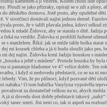
e rozbíjí kamenem a jí vnitřek. Kolem chodí lidé opuc
. Plouží se jako přízraky, opírají se o zdi a ploty, 
 do dětského domova. Jistě proto, aby opuštěné děti
ě. V sirotčinci dostávali najíst jednou denně. Fazol
zývala proto, že v talíři plavala jedna, kdoví odkud zí
edou k mladé Židovce, aby se starala o dítě. Jadzja p
a čeká na verdikt. Židovka si prohlíží hubené ušmudl
 se s manželem. Říká: jak se může tahle holka starat 
: dej mi kousek chleba a já ti budu sloužit jako pes, bu
en mi dej najíst. Židovka krmí Jadzju houskou s másle
t „houska a ještě s máslem“. Protože houska by byla ú
na si pamatuje hladomor ve 47 velice dobře. Ten rok
atbu, i když si nedovedu představit, co se na ní mohl
 lebedy. Vím, že po půlnoci, když pozvané děti uložil
hni naháka.¹ O tom babička Vasylyna vyprávěla teprv
 považovat za dostatečně velkou na to, abych mohla
 A já si dovedu dost dobře představit takový „nahý“
oký tanec smrti. Jíst není co, tak si aspoň na rozlou