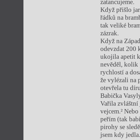
zatancujeme.
Když přišlo ja
řádků na bramb
tak veliké bram
zázrak.
Když na Západn
odevzdat 200 kg
ukojila apetit
nevěděl, kolik
rychlostí a dos
že vylézali na
otevřela tu dír
Babička Vasylyn
Vařila zvláštní
vejcem.² Nebo 
peřím (tak babi
pirohy se sledě
jsem kdy jedla.