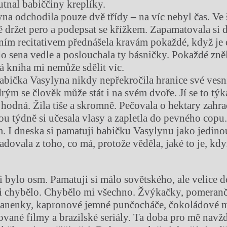
utnal babiččiny kreplíky.
na odchodila pouze dvě třídy – na víc nebyl čas. Ve 
ě držet pero a podepsat se křížkem. Zapamatovala si 
ím recitativem přednášela kravám pokaždé, když je 
 do sena vedle a poslouchala ty básničky. Pokaždé zn
á kniha mi nemůže sdělit víc.
babička Vasylyna nikdy nepřekročila hranice své ves
rým se člověk může stát i na svém dvoře. Jí se to týk
hodná. Žila tiše a skromně. Pečovala o hektary zahrad
ou týdně si učesala vlasy a zapletla do pevného copu.
ím. I dneska si pamatuji babičku Vasylynu jako jedi
radovala z toho, co má, protože věděla, jaké to je, kd
 bylo osm. Pamatuji si málo sovětského, ale velice d
i chybělo. Chybělo mi všechno. Žvýkačky, pomeranče
panenky, kapronové jemné punčocháče, čokoládové m
vané filmy a brazilské seriály. Ta doba pro mě navž