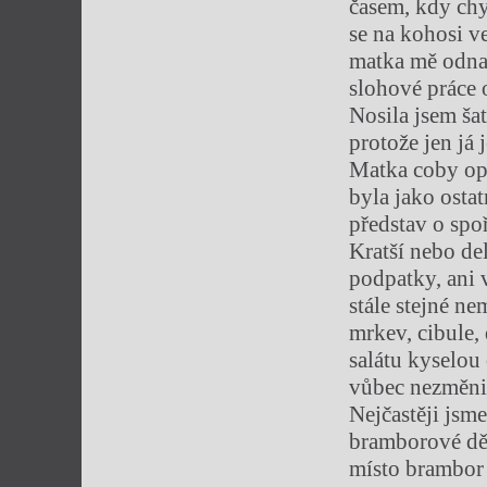
časem, kdy chy
se na kohosi 
matka mě odnau
slohové práce 
Nosila jsem šat
protože jen já
Matka coby opr
byla jako ostat
představ o spo
Kratší nebo de
podpatky, ani v
stále stejné n
mrkev, cibule,
salátu kyselou 
vůbec nezměni
Nejčastěji jsm
bramborové děts
místo brambor