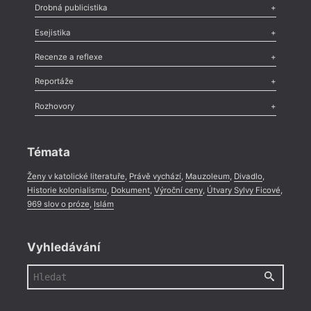
Poezie
,
Próza
,
Dokumenty
,
Drama
,
Celá rubrika
Drobná publicistika
Odlesk
,
Zasláno
,
Nezařazené
,
Novinky v Tvaru
,
Slovo
,
Výročí
,
Esejistika
Nekrolog
,
Glosa
,
Sloupek
,
Pozvánka
,
Literární soutěž
,
Komentář
,
Celá rubrika
Esej
,
Pádlo
,
Úvaha
,
Texty
,
Studie
,
Celá rubrika
Recenze a reflexe
Recenze
,
Dvakrát
,
Horké párky
,
969 slov o próze
,
Reportáže
Méně slov o próze
,
Celá rubrika
Literární zítřky
,
Reportáž
,
Literární život
,
Divadlo
,
Kritický ohlas
,
Rozhovory
Celá rubrika
Rozhovor
,
Anketa
,
Celá rubrika
Témata
Ženy v katolické literatuře
,
Právě vychází
,
Mauzoleum
,
Divadlo
,
Historie kolonialismu
,
Dokument
,
Výroční ceny
,
Útvary Sylvy Ficové
,
969 slov o próze
,
Islám
Vyhledávání