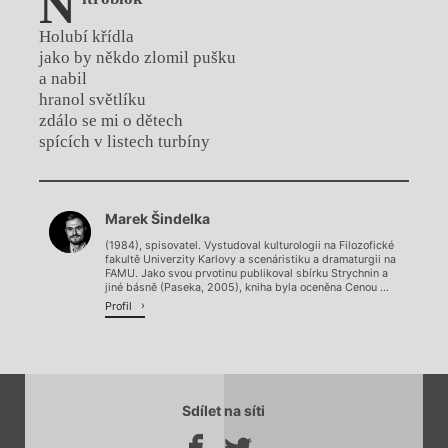
N
Holubí křídla
jako by někdo zlomil pušku
a nabil
hranol světlíku
zdálo se mi o dětech
spících v listech turbíny
Chviličku.
Marek Šindelka
Načítá se.
(1984), spisovatel. Vystudoval kulturologii na Filozofické
fakultě Univerzity Karlovy a scenáristiku a dramaturgii na
FAMU. Jako svou prvotinu publikoval sbírku Strychnin a
jiné básně (Paseka, 2005), kniha byla oceněna Cenou ...
Profil
Sdílet na síti