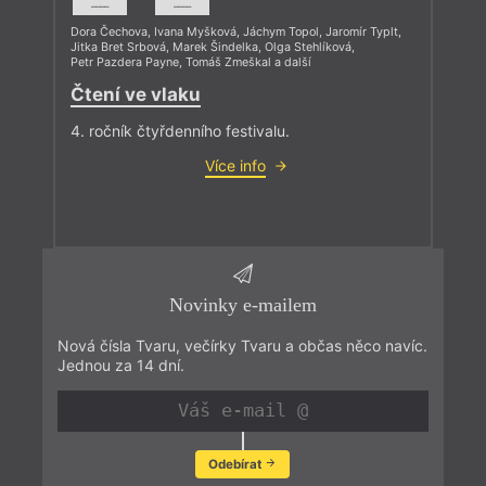
––––
––––
Dora Čechova
,
Ivana Myšková
,
Jáchym Topol
,
Jaromír Typlt
,
Jitka Bret Srbová
,
Marek Šindelka
,
Olga Stehlíková
,
Petr Pazdera Payne
,
Tomáš Zmeškal
a další
Čtení ve vlaku
4. ročník čtyřdenního festivalu.
Více info
Novinky e-mailem
Nová čísla Tvaru, večírky Tvaru a občas něco navíc.
Jednou za 14 dní.
Odebírat