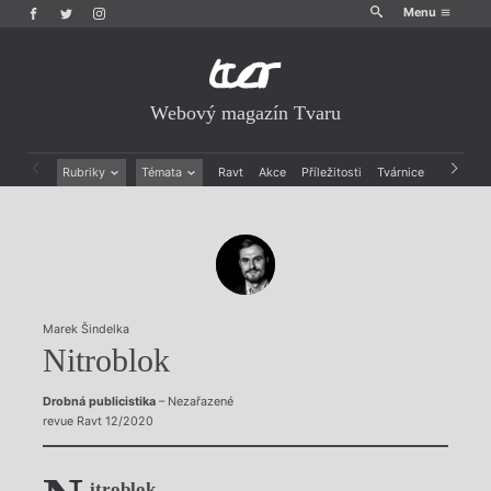
Menu
Webový magazín Tvaru
Rubriky
Témata
Ravt
Akce
Příležitosti
Tvárnice
Archiv
Beletrie
Ženy v katolické literatuře
Drobná publicistika
Právě vychází
Esejistika
Mauzoleum
Recenze a reflexe
Divadlo
Reportáže
Historie kolonialismu
Rozhovory
Dokument
Marek Šindelka
Výroční ceny
Nitroblok
Drobná publicistika
– Nezařazené
revue Ravt 12/2020
itroblok