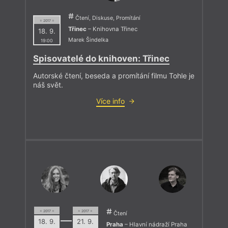
Čtení, Diskuse, Promítání
= 2017 =
Třinec
– Knihovna Třinec
18. 9.
Marek Šindelka
19:00
Spisovatelé do knihoven: Třinec
Autorské čtení, beseda a promítání filmu Tohle je
náš svět.
Více info
= 2017 =
= 2017 =
Čtení
18. 9.
21. 9.
Praha
– Hlavní nádraží Praha