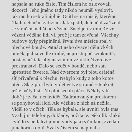
napsala na ruku číslo. Tím číslem ho oslovovali
dozorci. Jeho jméno tady nikdo neuměl vyslovit,
tak mu ho sebrali úplně. Ocitl se na místě, kterému
říkali detenční zařízení. Jak zjistil, detenční zařízení
se v ničem neliší od vězení. Snad jen v tom, že ve
vězení většina lidí ví, proč je tam zavřená. Všechny
budovy byly přeplněné. První dva měsíce spal v
plechové boudě. Patnáct nebo dvacet dělnických
buněk, jedna vedle druhé, neprostupně semknuté,
postavené tak, aby mezi nimi vzniklo čtvercové
prostranství. Dalo se sedět v boudě, nebo stát
uprostřed čtverce. Nad čtvercem byl plot, drátěná
síť přivařená k plechu. Nebylo kudy z toho kotce
utéct. Skrz plot bylo vidět větve stromů – tenkrát
ještě měly listí. Na plot sedali ptáci. Někdy v té
době je začal nenávidět. Zadrátovaným prostorem
se pohybovali lidé. Ale většina z nich už nežila.
Viděl to v očích. Těla se hýbala, ale uvnitř byla tma.
Vzali jim telefony, doklady, počítače. Několik kluků
cvičilo s petlahví plnou vody jako s činkou, zvedali
ji nahoru a dolů. Sval s číslem se napínal a