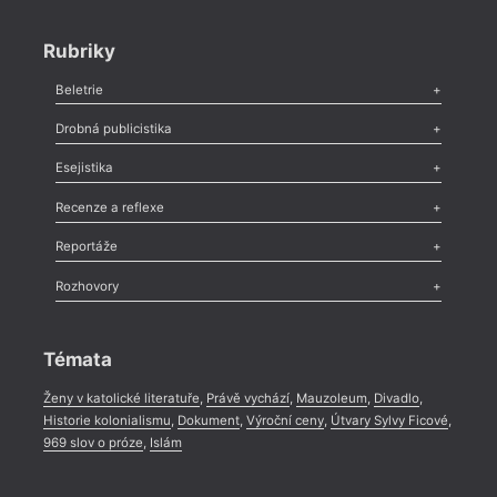
Rubriky
Beletrie
Poezie
,
Próza
,
Dokumenty
,
Drama
,
Celá rubrika
Drobná publicistika
Odlesk
,
Zasláno
,
Nezařazené
,
Novinky v Tvaru
,
Slovo
,
Výročí
,
Esejistika
Nekrolog
,
Glosa
,
Sloupek
,
Pozvánka
,
Literární soutěž
,
Komentář
,
Celá rubrika
Esej
,
Pádlo
,
Úvaha
,
Texty
,
Studie
,
Celá rubrika
Recenze a reflexe
Recenze
,
Dvakrát
,
Horké párky
,
969 slov o próze
,
Reportáže
Méně slov o próze
,
Celá rubrika
Literární zítřky
,
Reportáž
,
Literární život
,
Divadlo
,
Kritický ohlas
,
Rozhovory
Celá rubrika
Rozhovor
,
Anketa
,
Celá rubrika
Témata
Ženy v katolické literatuře
,
Právě vychází
,
Mauzoleum
,
Divadlo
,
Historie kolonialismu
,
Dokument
,
Výroční ceny
,
Útvary Sylvy Ficové
,
969 slov o próze
,
Islám