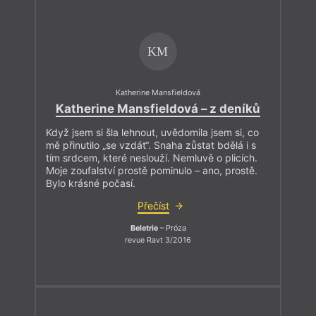
KM
Katherine Mansfieldová
Katherine Mansfieldová – z deníků
Když jsem si šla lehnout, uvědomila jsem si, co
mě přinutilo „se vzdát“. Snaha zůstat bdělá i s
tím srdcem, které neslouží. Nemluvě o plicích.
Moje zoufalství prostě pominulo – ano, prostě.
Bylo krásné počasí.
Přečíst
Beletrie
– Próza
revue Ravt 3/2016