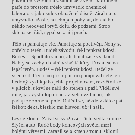
puknutím rozlomil a sesunul se k zemi. V druhém
patře do prostoru trčelo umyvadlo chemické
laboratoře jako zub z obnažené dásně. Zíral na to
umyvadlo užasle, neschopen pohybu, dokud ho
někdo neodvedl pryč, dolů, do podzemí. Strop
sklepa se třásl, sypal se z něj prach.
Tělo si pamatuje víc. Pamatuje si poctivěji. Nohy se
opřely o terén. Budeš závodit, řekl tenkrát kdosi.
Budeš… Spadl do sněhu, ale hned zase vyskočil.
Nehty se zachytil ostré vrásčité kůry. Dostal se na
lepší terén. Budeš – řekl tenkrát kdosi. Běžel ze
všech sil. Dech mu postupně rozpumpoval celé tělo.
Ledový kyslík jako jehla projel nosem, rozvětvil se
v plicích, s krví se nalil do stehen a paží. Viděl své
ruce, jak vystřelují do mrazivého vzduchu, jak
padají ze zorného pole. Ohlédl se, někde v dálce psí
štěkot: deka, blesklo mu hlavou, už ji našli.
Les se zlomil. Začal se svažovat. Dole vedla silnice.
Slyšel auto. Rudé body koncových světel mezi
holými větvemi. Zarazil se o kmen stromu, sklonil