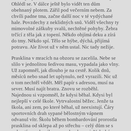
Ohlédl se. V dálce ještě bylo vidět ten dům
obehnaný plotem. Zářil pod večerním nebem. Za
chvíli padne tma, začne další noc v té vydýchané
hale. Povzdechy z neklidných snů. Viděl všechny ty
mimovolné záškuby svalů, nechtěné pohyby. Žebra
trčící z těla jak z topení. Někdo objímá deku a zírá
do tmy. Někdo spí. Tělo se hýbe, dýchá, přijímá
potravu. Ale život už v něm ustal. Nic tady nežije.
Prasklina v mracích na obzoru se zacelila. Nebe se
slilo v jednolitou šedivou masu, vypadala jako vlny.
Už zapomněl, jak dlouho je na cestě. Kolik dnů,
měsíců nebo snad let uplynulo, než vyrazili. Nic už
o tom nechtěl vědět. Měl papír s adresou, musí na
sever. Musí najít bratra. Znovu se rozběhl.
Najednou si vzpomněl, že kdysi běhal. Kdysi byl
nejlepší v celé škole. Vytrvalostní běžec. Jenže ta
škola, ani zem, po které běhal, už neexistují. Čáry
sportovních drah sypané bělostným vápnem
odvanul vítr. Školu během bombardování prorostla
prasklina od sklepa až po střechu – celý dům se s