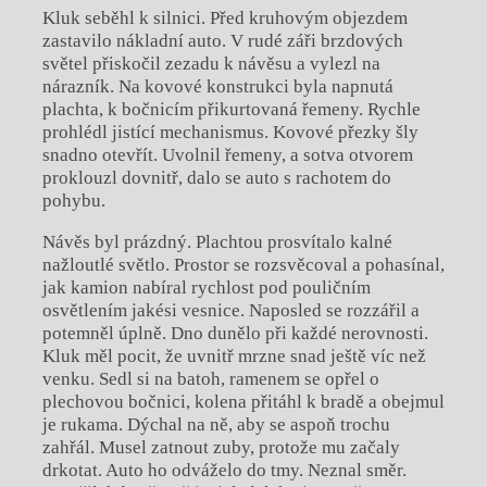
Kluk seběhl k silnici. Před kruhovým objezdem
zastavilo nákladní auto. V rudé záři brzdových
světel přiskočil zezadu k návěsu a vylezl na
nárazník. Na kovové konstrukci byla napnutá
plachta, k bočnicím přikurtovaná řemeny. Rychle
prohlédl jistící mechanismus. Kovové přezky šly
snadno otevřít. Uvolnil řemeny, a sotva otvorem
proklouzl dovnitř, dalo se auto s rachotem do
pohybu.
Návěs byl prázdný. Plachtou prosvítalo kalné
nažloutlé světlo. Prostor se rozsvěcoval a pohasínal,
jak kamion nabíral rychlost pod pouličním
osvětlením jakési vesnice. Naposled se rozzářil a
potemněl úplně. Dno dunělo při každé nerovnosti.
Kluk měl pocit, že uvnitř mrzne snad ještě víc než
venku. Sedl si na batoh, ramenem se opřel o
plechovou bočnici, kolena přitáhl k bradě a obejmul
je rukama. Dýchal na ně, aby se aspoň trochu
zahřál. Musel zatnout zuby, protože mu začaly
drkotat. Auto ho odváželo do tmy. Neznal směr.