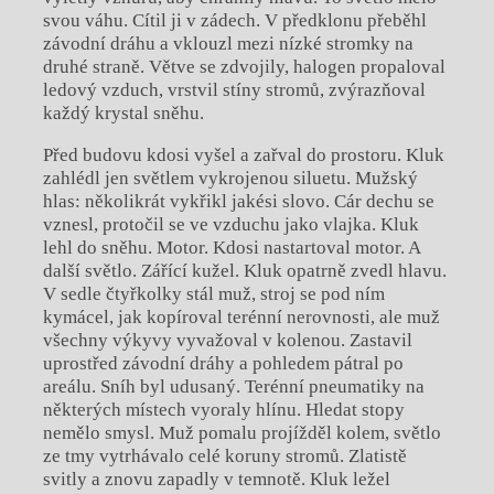
svou váhu. Cítil ji v zádech. V předklonu přeběhl
závodní dráhu a vklouzl mezi nízké stromky na
druhé straně. Větve se zdvojily, halogen propaloval
ledový vzduch, vrstvil stíny stromů, zvýrazňoval
každý krystal sněhu.
Před budovu kdosi vyšel a zařval do prostoru. Kluk
zahlédl jen světlem vykrojenou siluetu. Mužský
hlas: několikrát vykřikl jakési slovo. Cár dechu se
vznesl, protočil se ve vzduchu jako vlajka. Kluk
lehl do sněhu. Motor. Kdosi nastartoval motor. A
další světlo. Zářící kužel. Kluk opatrně zvedl hlavu.
V sedle čtyřkolky stál muž, stroj se pod ním
kymácel, jak kopíroval terénní nerovnosti, ale muž
všechny výkyvy vyvažoval v kolenou. Zastavil
uprostřed závodní dráhy a pohledem pátral po
areálu. Sníh byl udusaný. Terénní pneumatiky na
některých místech vyoraly hlínu. Hledat stopy
nemělo smysl. Muž pomalu projížděl kolem, světlo
ze tmy vytrhávalo celé koruny stromů. Zlatistě
svitly a znovu zapadly v temnotě. Kluk ležel