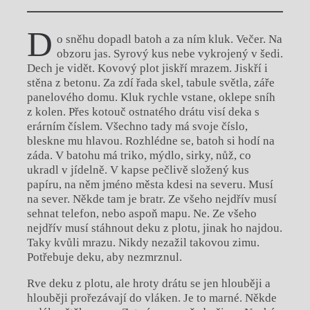
D
o sněhu dopadl batoh a za ním kluk. Večer. Na
obzoru jas. Syrový kus nebe vykrojený v šedi.
Dech je vidět. Kovový plot jiskří mrazem. Jiskří i
stěna z betonu. Za zdí řada skel, tabule světla, záře
panelového domu. Kluk rychle vstane, oklepe sníh
z kolen. Přes kotouč ostnatého drátu visí deka s
erárním číslem. Všechno tady má svoje číslo,
bleskne mu hlavou. Rozhlédne se, batoh si hodí na
záda. V batohu má triko, mýdlo, sirky, nůž, co
ukradl v jídelně. V kapse pečlivě složený kus
papíru, na něm jméno města kdesi na severu. Musí
na sever. Někde tam je bratr. Ze všeho nejdřív musí
sehnat telefon, nebo aspoň mapu. Ne. Ze všeho
nejdřív musí stáhnout deku z plotu, jinak ho najdou.
Taky kvůli mrazu. Nikdy nezažil takovou zimu.
Potřebuje deku, aby nezmrznul.
Rve deku z plotu, ale hroty drátu se jen hlouběji a
hlouběji prořezávají do vláken. Je to marné. Někde