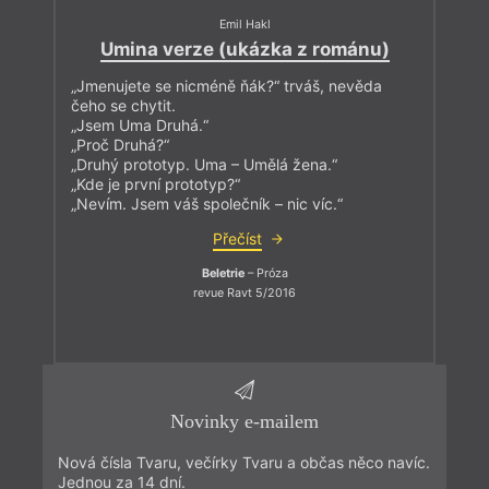
Emil Hakl
Umina verze (ukázka z románu)
„Jmenujete se nicméně ňák?“ trváš, nevěda
čeho se chytit.
„Jsem Uma Druhá.“
„Proč Druhá?“
„Druhý prototyp. Uma – Umělá žena.“
„Kde je první prototyp?“
„Nevím. Jsem váš společník – nic víc.“
Přečíst
Beletrie
– Próza
revue Ravt 5/2016
Novinky e-mailem
Nová čísla Tvaru, večírky Tvaru a občas něco navíc.
Jednou za 14 dní.