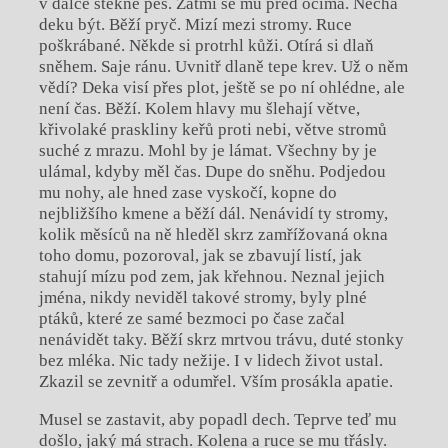
v dálce štěkne pes. Zatmí se mu před očima. Nechá
deku být. Běží pryč. Mizí mezi stromy. Ruce
poškrábané. Někde si protrhl kůži. Otírá si dlaň
sněhem. Saje ránu. Uvnitř dlaně tepe krev. Už o něm
vědí? Deka visí přes plot, ještě se po ní ohlédne, ale
není čas. Běží. Kolem hlavy mu šlehají větve,
křivolaké praskliny keřů proti nebi, větve stromů
suché z mrazu. Mohl by je lámat. Všechny by je
ulámal, kdyby měl čas. Dupe do sněhu. Podjedou
mu nohy, ale hned zase vyskočí, kopne do
nejbližšího kmene a běží dál. Nenávidí ty stromy,
kolik měsíců na ně hleděl skrz zamřížovaná okna
toho domu, pozoroval, jak se zbavují listí, jak
stahují mízu pod zem, jak křehnou. Neznal jejich
jména, nikdy neviděl takové stromy, byly plné
ptáků, které ze samé bezmoci po čase začal
nenávidět taky. Běží skrz mrtvou trávu, duté stonky
bez mléka. Nic tady nežije. I v lidech život ustal.
Zkazil se zevnitř a odumřel. Vším prosákla apatie.
Musel se zastavit, aby popadl dech. Teprve teď mu
došlo, jaký má strach. Kolena a ruce se mu třásly.