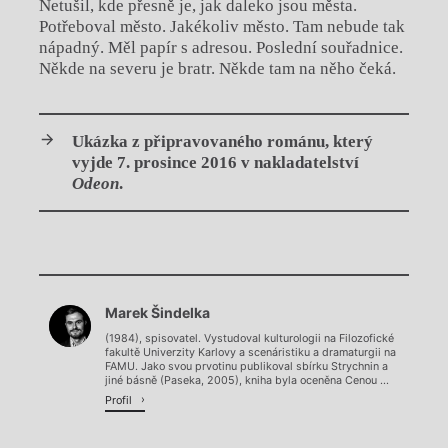
Netušil, kde přesně je, jak daleko jsou města.
Potřeboval město. Jakékoliv město. Tam nebude tak
nápadný. Měl papír s adresou. Poslední souřadnice.
Někde na severu je bratr. Někde tam na něho čeká.
Ukázka z připravovaného románu, který
vyjde 7. prosince 2016 v nakladatelství
Odeon
.
Chviličku.
Marek Šindelka
Načítá se.
(1984), spisovatel. Vystudoval kulturologii na Filozofické
fakultě Univerzity Karlovy a scenáristiku a dramaturgii na
FAMU. Jako svou prvotinu publikoval sbírku Strychnin a
jiné básně (Paseka, 2005), kniha byla oceněna Cenou ...
Profil