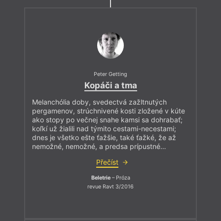
Peter Getting
Kopáči a tma
Melanchólia doby, svedectvá zažltnutých
pergamenov, strúchnivené kosti zložené v kúte
ako stopy po večnej snahe kamsi sa dohrabať;
koľkí už žialili nad týmito cestami-necestami;
dnes je všetko ešte ťažšie, také ťažké, že až
nemožné, nemožné, a predsa prípustné…
Přečíst
Beletrie
– Próza
revue Ravt 3/2016