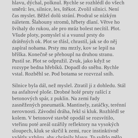
hlavu, dýchal, polknul. Rychle se rozhlédl do všech
směrů: les, silnice, les, štěkot. Zvolil silnici. Není
čas myslet. Běžel dolů strání. Prodral se nízkým
náletem. Šlahouny stromů, hřbety dlaní. Větve ho
švihaly do rukou, ale pro mráz bolest necítil. Plot.
Všude ploty, pomyslel si a vsunul prsty do
drátěných ok. Plot se třásl, chrastil, jak se do něj
zapíral nohama. Prsty mu mrzly, kov se lepil na
bříška. Konečně se přehoupl na druhou stranu.
Pustil se. Plot se odpružil. Zvuk, jako když se
rozsype bedna hřebíků. Dopadl do sněhu. Rychle
vstal. Rozběhl se. Pod botama se rozvrzal sníh.
Silnice byla dál, než myslel. Ztratil ji z dohledu. Stál
na asfaltové ploše. Drobné holé pruty rašící z
betonových spár, z puklin. Na zemi řady
zasněžených pneumatik. Mantinely, zatáčky, terénní
nerovnosti. Závodní dráha, řekl si kluk. Rozhlédl se
kolem. V betonové stavbě opodál se rozsvítilo,
vteřinu poté areál ozářily reflektory na vysokých
sloupech, kluk se skrčil k zemi, ruce instinktivně
vylétly vzhůru, aby chránily hlavu. To světlo mělo