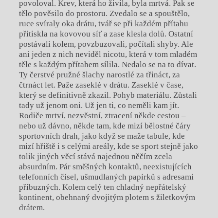
povoloval. Krev, která ho živila, byla mrtvá. Pak se
tělo pověsilo do prostoru. Zvedalo se a spouštělo,
ruce svíraly oka drátu, tvář se při každém přítahu
přitiskla na kovovou síť a zase klesla dolů. Ostatní
postávali kolem, povzbuzovali, počítali shyby. Ale
ani jeden z nich neviděl nicotu, která v tom mladém
těle s každým přítahem sílila. Nedalo se na to dívat.
Ty čerstvé pružné šlachy narostlé za třináct, za
čtrnáct let. Paže zaseklé v drátu. Zaseklé v čase,
který se definitivně zkazil. Pohyb materiálu. Zůstali
tady už jenom oni. Už jen ti, co neměli kam jít.
Rodiče mrtví, nezvěstní, ztracení někde cestou –
nebo už dávno, někde tam, kde mizí bělostné čáry
sportovních drah, jako když se maže tabule, kde
mizí hřiště i s celými areály, kde se sport stejně jako
tolik jiných věcí stává najednou něčím zcela
absurdním. Pár směšných kontaktů, neexistujících
telefonních čísel, ušmudlaných papírků s adresami
příbuzných. Kolem celý ten chladný nepřátelský
kontinent, obehnaný dvojitým plotem s žiletkovým
drátem.