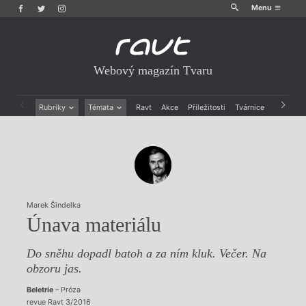
Menu
Webový magazín Tvaru
Rubriky
Témata
Ravt
Akce
Příležitosti
Tvárnice
Archiv
Beletrie
Ženy v katolické literatuře
Drobná publicistika
Právě vychází
Esejistika
Mauzoleum
Recenze a reflexe
Divadlo
Reportáže
Historie kolonialismu
Rozhovory
Dokument
Marek Šindelka
Výroční ceny
Únava materiálu
Do sněhu dopadl batoh a za ním kluk. Večer. Na
obzoru jas.
Beletrie
– Próza
revue Ravt 3/2016