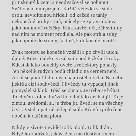
přitisknutý k zemi a neodvažoval se pohnout.
Světlo nad ním projelo. Každá větévka se stala
osou, neviditelnou hřídelí, od každé se táhly
nekonečné pruhy stínů, otáčely se zprava doleva
jako hodinové ručičky. Kluk zavřel oči, zář svítilny
nad ním na moment prodlela. Ale pak strhla stíny
jako opratě do strany, ke tmě, k dokonalé nicotě.
Zvuk motoru se konečně vzdálil a po chvíli utichl
úplně. Kdesi daleko vrzal sníh pod těžkými kroky.
Kdesi daleko bouchly dveře a reflektory pohasly.
Jen několik rudých bodů chladlo na černém nebi.
Areál se ponořil do tmy a naprostého ticha. Na nebi
jiskřila cizí souhvězdí. I hvězdy tu vypadají jinak,
pomyslel si kluk. Třásl se zimou. Je třeba se hýbat.
To chvění kolem hvězd ho odmítalo nechat jít. To je
zimou, uvědomil si, je třeba jít. Zvedl se na všechny
čtyři. Vstal, opatrně oklepal sníh. Křovím přikrčeně
doběhl k dalšímu plotu.
Nikdy v životě neviděl tolik plotů. Tolik drátu.
Když ho zadrželi, jakási žena mu tlustým fixem