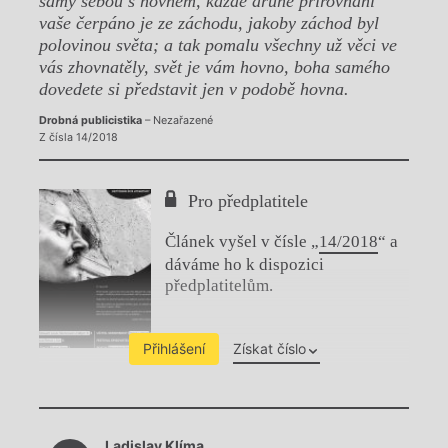
samy sebou s hovnem, každé druhé přirovnání
vaše čerpáno je ze záchodu, jakoby záchod byl
polovinou světa; a tak pomalu všechny už věci ve
vás zhovnatěly, svět je vám hovno, boha samého
dovedete si představit jen v podobě hovna.
Drobná publicistika
– Nezařazené
Z čísla 14/2018
Pro předplatitele
Článek vyšel v čísle „
14/2018
“ a
dáváme ho k dispozici
předplatitelům.
Přihlášení
Získat číslo
Chviličku.
Ladislav Klíma