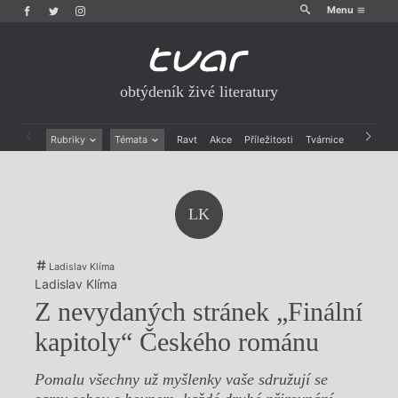
Menu
obtýdeník živé literatury
Rubriky
Témata
Ravt
Akce
Příležitosti
Tvárnice
Archiv
Beletrie
Ženy v katolické literatuře
Drobná publicistika
Právě vychází
Esejistika
Mauzoleum
LK
Recenze a reflexe
Divadlo
Reportáže
Historie kolonialismu
Rozhovory
Dokument
Ladislav Klíma
Výroční ceny
Ladislav Klíma
Z nevydaných stránek „Finální
kapitoly“ Českého románu
Pomalu všechny už myšlenky vaše sdružují se