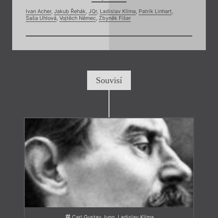
Ivan Acher
,
Jakub Řehák
,
JQr
,
Ladislav Klíma
,
Patrik Linhart
,
Saša Uhlová
,
Vojtěch Němec
,
Zbyněk Fišer
Souvisí
Carl Gustav Jung, Ladislav Klíma