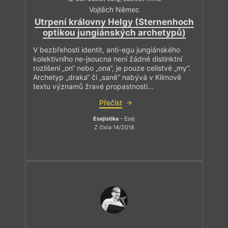
Vojtěch Němec
Utrpení královny Helgy (Sternenhoch
optikou jungiánských archetypů)
V bezbřehosti identit, anti-egu jungiánského
kolektivního ne-jsoucna není žádné distinktní
rozlišení „on“ nebo „ona“, je pouze celistvé „my“.
Archetyp „draka“ či „saně“ nabývá v Klímově
textu významů žravé propastnosti…
Přečíst
Esejistika
– Esej
Z čísla 14/2018