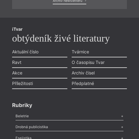
Archiv newsletterů
iTvar
obtýdeník živé literatury
Aktuální číslo
Tvárnice
Ravt
O časopisu Tvar
Akce
Archiv čísel
Příležitosti
Předplatné
Rubriky
Beletrie
Poezie
,
Próza
,
Dokumenty
,
Drama
,
Celá rubrika
Drobná publicistika
Odlesk
,
Zasláno
,
Nezařazené
,
Novinky v Tvaru
,
Slovo
,
Výročí
,
Esejistika