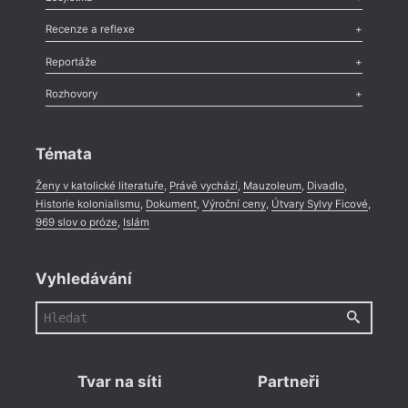
Nekrolog
,
Glosa
,
Sloupek
,
Pozvánka
,
Literární soutěž
,
Komentář
,
Celá rubrika
Esej
,
Pádlo
,
Úvaha
,
Texty
,
Studie
,
Celá rubrika
Recenze a reflexe
Recenze
,
Dvakrát
,
Horké párky
,
969 slov o próze
,
Reportáže
Méně slov o próze
,
Celá rubrika
Literární zítřky
,
Reportáž
,
Literární život
,
Divadlo
,
Kritický ohlas
,
Rozhovory
Celá rubrika
Rozhovor
,
Anketa
,
Celá rubrika
Témata
Ženy v katolické literatuře
,
Právě vychází
,
Mauzoleum
,
Divadlo
,
Historie kolonialismu
,
Dokument
,
Výroční ceny
,
Útvary Sylvy Ficové
,
969 slov o próze
,
Islám
Vyhledávání
Tvar na síti
Partneři