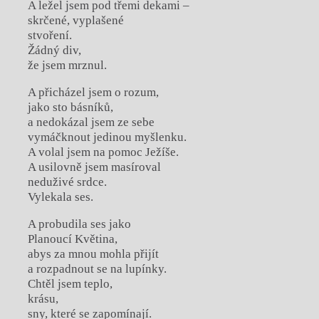
A ležel jsem pod třemi dekami –
skrčené, vyplašené
stvoření.
Žádný div,
že jsem mrznul.
A přicházel jsem o rozum,
jako sto básníků,
a nedokázal jsem ze sebe
vymáčknout jedinou myšlenku.
A volal jsem na pomoc Ježíše.
A usilovně jsem masíroval
neduživé srdce.
Vylekala ses.
A probudila ses jako
Planoucí Květina,
abys za mnou mohla přijít
a rozpadnout se na lupínky.
Chtěl jsem teplo,
krásu,
sny, které se zapomínají.