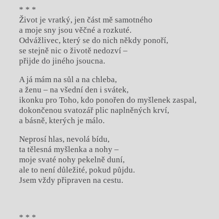
* * *
Život je vratký, jen část mě samotného
a moje sny jsou věčné a rozkuté.
Odvážlivec, který se do nich někdy ponoří,
se stejně nic o životě nedozví –
přijde do jiného jsoucna.
A já mám na sůl a na chleba,
a ženu – na všední den i svátek,
ikonku pro Toho, kdo ponořen do myšlenek zaspal,
dokončenou svatozář plic naplněných krví,
a básně, kterých je málo.
Neprosí hlas, nevolá bídu,
ta tělesná myšlenka a nohy –
moje svaté nohy pekelně duní,
ale to není důležité, pokud půjdu.
Jsem vždy připraven na cestu.
* * *