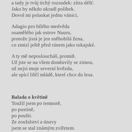
a tady je tvůj tichý rozsudek: zítra déšť.
Jako by někdo ukradl polibek.
Dovol mi polaskat jednu vánici,
Adagio pro bílého medvěda
osamělého jak ostrov Nauru,
protože jistá je jen sněhobílá žena,
co zmizí ještě před ránem jako tokajské.
A ty mě neposloucháš, promiň.
Už jste se na všem domluvily se zimou,
už nejsi moje severní hvězda,
ale spící liščí mládě, které chce do lesa.
Balada o květině
Toužil jsem po temnotě,
po pustině,
po poušti.
Ze zoufalství a únavy
jsem se stal známým zvířetem.