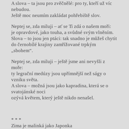
A slova – ta jsou pro zvěčnělé: pro ty, kteří už víc
nebudou.
Ještě moc neumím zakládat pohřebiště slov.
Neptej se, zda miluji – ať se Ti zdá o našem moři:
je opravdové, jako touha, a svůdné svým vlněním.
Slova – to jsou jen ptáci: tak snadno je můžeš chytit
do černobílé krajiny zamřížované trpkým
„sbohem“.
Neptej se, zda miluji – ještě jsme ani nevyšli z
moře:
ty legrační medúzy jsou upřímnější než ságy o
vzniku světa.
A slova – možná jsou jako kapradina, která se o
svatojánské noci
ozývá květem, který ještě nikdo nenašel.
* * *
Zima je malinká jako Japonka