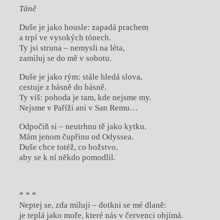
Táně
Duše je jako housle: zapadá prachem
a trpí ve vysokých tónech.
Ty jsi struna – nemysli na léta,
zamiluj se do mě v sobotu.
Duše je jako rým: stále hledá slova,
cestuje z básně do básně.
Ty víš: pohoda je tam, kde nejsme my.
Nejsme v Paříži ani v San Remu…
Odpočiň si – neutrhnu tě jako kytku.
Mám jenom čupřinu od Odyssea.
Duše chce totéž, co božstvo,
aby se k ní někdo pomodlil.
* * *
Neptej se, zda miluji – dotkni se mé dlaně:
je teplá jako moře, které nás v červenci objímá.