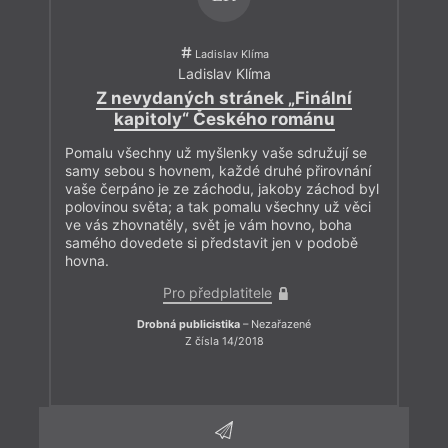
Ladislav Klíma
Ladislav Klíma
Z nevydaných stránek „Finální
kapitoly“ Českého románu
Pomalu všechny už myšlenky vaše sdružují se
samy sebou s hovnem, každé druhé přirovnání
vaše čerpáno je ze záchodu, jakoby záchod byl
polovinou světa; a tak pomalu všechny už věci
ve vás zhovnatěly, svět je vám hovno, boha
samého dovedete si představit jen v podobě
hovna.
Pro předplatitele
Drobná publicistika
– Nezařazené
Z čísla 14/2018