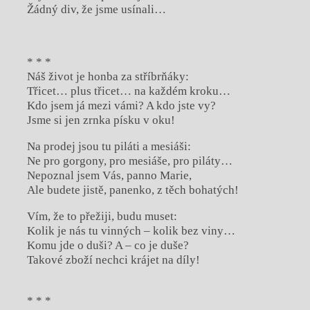
Žádný div, že jsme usínali…
* * *
Náš život je honba za stříbrňáky:
Třicet… plus třicet… na každém kroku…
Kdo jsem já mezi vámi? A kdo jste vy?
Jsme si jen zrnka písku v oku!
Na prodej jsou tu piláti a mesiáši:
Ne pro gorgony, pro mesiáše, pro piláty…
Nepoznal jsem Vás, panno Marie,
Ale budete jistě, panenko, z těch bohatých!
Vím, že to přežiji, budu muset:
Kolik je nás tu vinných – kolik bez viny…
Komu jde o duši? A – co je duše?
Takové zboží nechci krájet na díly!
* * *