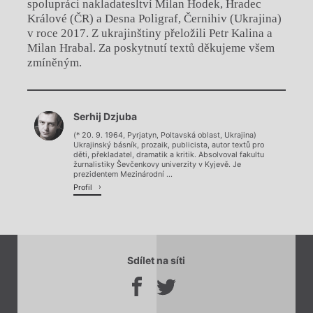
spolupráci nakladatesltví Milan Hodek, Hradec
Králové (ČR) a Desna Poligraf, Černihiv (Ukrajina)
v roce 2017. Z ukrajinštiny přeložili Petr Kalina a
Milan Hrabal. Za poskytnutí textů děkujeme všem
zmíněným.
Chviličku.
Serhij Dzjuba
Načítá se.
(* 20. 9. 1964, Pyrjatyn, Poltavská oblast, Ukrajina)
Ukrajinský básník, prozaik, publicista, autor textů pro
děti, překladatel, dramatik a kritik. Absolvoval fakultu
žurnalistiky Ševčenkovy univerzity v Kyjevě. Je
prezidentem Mezinárodní ...
Profil
Sdílet na síti