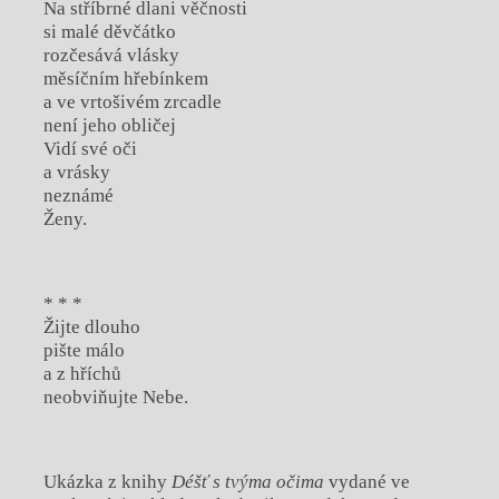
Na stříbrné dlani věčnosti
si malé děvčátko
rozčesává vlásky
měsíčním hřebínkem
a ve vrtošivém zrcadle
není jeho obličej
Vidí své oči
a vrásky
neznámé
Ženy.
* * *
Žijte dlouho
pište málo
a z hříchů
neobviňujte Nebe.
Ukázka z knihy
Déšť s tvýma očima
vydané ve