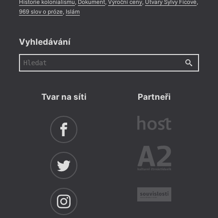
Historie kolonialismu
,
Dokument
,
Výroční ceny
,
Útvary Sylvy Ficové
,
969 slov o próze
,
Islám
Vyhledávání
Tvar na síti
Partneři