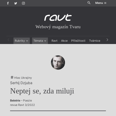
Menu
Webový magazín Tvaru
Rubriky
Témata
Ravt
Akce
Příležitosti
Tvárnice
Archiv
Beletrie
Ženy v katolické literatuře
Drobná publicistika
Právě vychází
Esejistika
Mauzoleum
Recenze a reflexe
Divadlo
Reportáže
Historie kolonialismu
Rozhovory
Dokument
Hlas Ukrajiny
Výroční ceny
Serhij Dzjuba
Neptej se, zda miluji
Beletrie
– Poezie
revue Ravt 3/2022