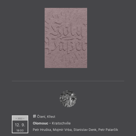
7. 12
20:0
HYB4
Jak v
souča
rámci
celke
evrop
CHANG
texty
autor
Večer
Čtení, Křest
= 2022 =
Olomouc
– Kratochvíle
12. 9.
Petr Hruška
,
Mojmír Vrba
,
Stanislav Denk
,
Petr Palarčík
18:00