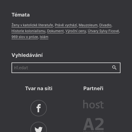
Rozhovor
,
Anketa
,
Celá rubrika
Témata
Ženy v katolické literatuře
,
Právě vychází
,
Mauzoleum
,
Divadlo
,
Historie kolonialismu
,
Dokument
,
Výroční ceny
,
Útvary Sylvy Ficové
,
969 slov o próze
,
Islám
Vyhledávání
Tvar na síti
Partneři