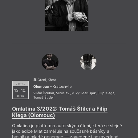
= 2022
Čtení, Křest
12. 1
= 2022 =
Olomouc
– Kratochvíle
18:0
13. 10.
Vilém Ďoubal
,
Miroslav „Miky“ Marusjak
,
Filip Klega
,
Lite
18:30
Tomáš Štitler
Jaro
Omlatina 3/2022: Tomáš Štiler a Filip
Liter
Klega (Olomouc)
předn
odehr
Omlatina je platforma autorských čtení, která se stejně
jako edice Mlat zaměřuje na současné básníky a
básnířky mladé generace — zavedené i nezavedené,