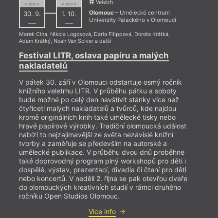
a dopr
Veletrh
= 2022 =
= 2022 =
Olomouc
– Umělecké centrum
30. 9.
1. 10.
Univerzity Palackého v Olomouci
––––
––––
Marek Cina
,
Nikola Logosová
,
Daria Filippová
,
Dorota Krátká
,
Adam Krátký
,
Noah Van Sciver
a další
Festival LITR, oslava papíru a malých
nakladatelů
V pátek 30. září v Olomouci odstartuje osmý ročník
knižního veletrhu LITR. V průběhu pátku a soboty
bude možné po celý den navštívit stánky více než
čtyřiceti malých nakladatelů a tvůrců, kde najdou
kromě originálních knih také umělecké tisky nebo
hravé papírové výrobky. Tradiční olomoucká událost
nabízí to nejzajímavější ze světa nezávislé knižní
tvorby a zaměřuje se především na autorské a
umělecké publikace. V průběhu dvou dnů proběhne
také doprovodný program plný workshopů pro děti i
dospělé, výstav, prezentací, divadla či čtení pro děti
nebo koncertů. V neděli 2. října se pak otevřou dveře
do olomouckých kreativních studií v rámci druhého
ročníku Open Studios Olomouc.
Více info
= 2022