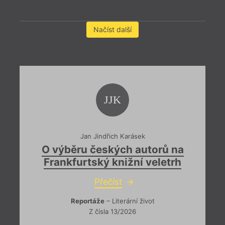
Načíst další
JJK
Jan Jindřich Karásek
O výběru českých autorů na
Frankfurtský knižní veletrh
Přečíst
Reportáže
– Literární život
Z čísla 13/2026