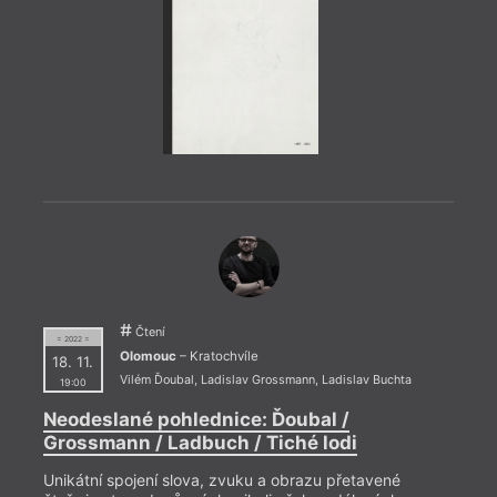
= 2023
24. 1
20:0
VIII
24. l
Rašín
Na ak
Posto
Čtení
= 2022 =
hosty
Olomouc
– Kratochvíle
18. 11.
Úvals
Vilém Ďoubal
,
Ladislav Grossmann
,
Ladislav Buchta
19:00
Neodeslané pohlednice: Ďoubal /
Grossmann / Ladbuch / Tiché lodi
Unikátní spojení slova, zvuku a obrazu přetavené