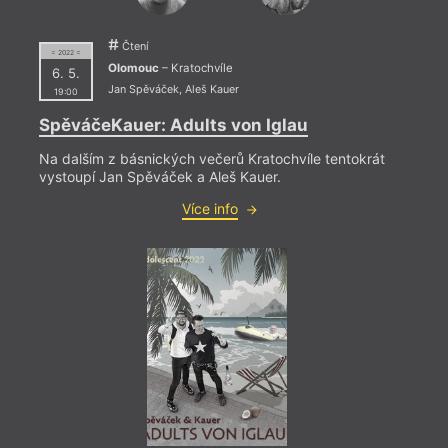
Čtení
= 2022 =
Olomouc
– Kratochvíle
6. 5.
Jan Spěváček
,
Aleš Kauer
19:00
SpěváčeKauer: Adults von Iglau
Na dalším z básnických večerů Kratochvíle tentokrát
vystoupí Jan Spěváček a Aleš Kauer.
Více info