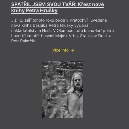
SPATŘIL JSEM SVOU TVÁŘ: Křest nové
knihy Petra Hrušky
Již 12. září tohoto roku bude v Kratochvíli uvedena
nová kniha básníka Petra Hrušky vydaná
nakladatelstvím Host. V Olomouci tuto knihu-loď pokřtí
hned tři kmotři: básníci Mojmír Vrba, Stanislav Denk a
Petr Palarčík.
= 2022
Více info
6. 1
19:0
Knih
anke
Jaké 
výsle
Přijď
nakla