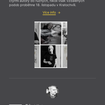
čtyřmi autory do různých, nikoli však vzdálených
podob proběhne 18. listopadu v Kratochvíli.
Více info
= 2022
16. 1
19:3
Váno
Přijď