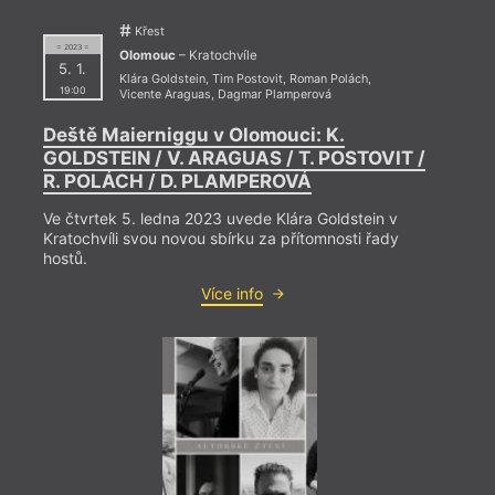
UP
divadlo hudby
Olomouci
Galerie Caesar
Olomouc
Valmont (Olomouc,
Před
Křest
Galerie U Mloka
Muzeum umění –
Hynaisova)
= 2023 =
Sou
Hospoda U Muzea
Divadlo hudby
Valmont (Olomouc)
Olomouc
– Kratochvíle
Jazz Tibet Club
Té a Café
Vědecká knihovna
5. 1.
Klára Goldstein
,
Tim Postovit
,
Roman Polách
,
Klub
Kratochvíle
Olomouc
Význa
19:00
Vicente Araguas
,
Dagmar Plamperová
Knihkupectví
Trafika Janták
Vlastivědné
Součk
Studentcentrum
Trafika Malíková
muzeum v
výroč
Deště Maierniggu v Olomouci: K.
Knihovna Centra
UC UP Konvikt
Olomouci
Stani
judaistických studií
W7 – Kulturní a
GOLDSTEIN / V. ARAGUAS / T. POSTOVIT /
Olomouc
komunitní prostor
2023 
R. POLÁCH / D. PLAMPEROVÁ
Ve čtvrtek 5. ledna 2023 uvede Klára Goldstein v
Kratochvíli svou novou sbírku za přítomnosti řady
hostů.
Více info