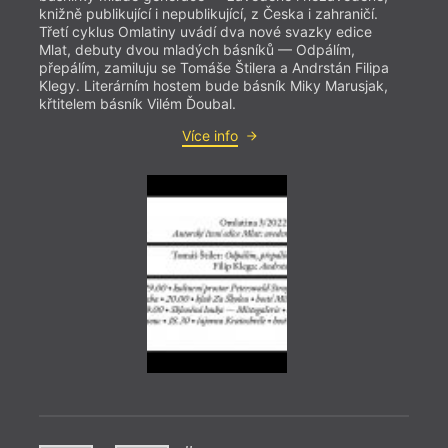
knižně publikující i nepublikující, z Česka i zahraničí.
Třetí cyklus Omlatiny uvádí dva nové svazky edice
Mlat, debuty dvou mladých básníků — Odpálím,
přepálím, zamiluju se Tomáše Štilera a Andrstán Filipa
Klegy. Literárním hostem bude básník Miky Marusjak,
křtitelem básník Vilém Ďoubal.
Více info
= 2022
10. 1
––––
Kni
Další
v pol