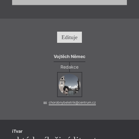
Edituje
Vojtěch Němec
Redakce
chorobnybeletrik@centrum.cz
iTvar