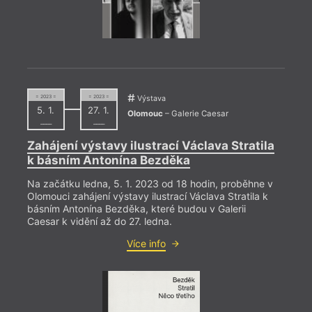
= 2023 =
= 2023 =
Výstava
= 2023
5. 1.
27. 1.
Olomouc
– Galerie Caesar
31. 1
––––
––––
19:0
Zahájení výstavy ilustrací Václava Stratila
Křes
k básním Antonína Bezděka
Premi
Na začátku ledna, 5. 1. 2023 od 18 hodin, proběhne v
Šteng
Olomouci zahájení výstavy ilustrací Václava Stratila k
Liber
básním Antonína Bezděka, které budou v Galerii
přečt
Caesar k vidění až do 27. ledna.
Patrik
Více info