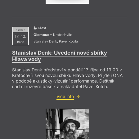
Křest
= 2022
= 2022 =
14. 1
Olomouc
– Kratochvíle
17. 10.
19:0
Stanislav Denk
,
Pavel Kotrla
19:00
HYB4
Stanislav Denk: Uvedení nové sbírky
118.
Hlava vody
Revue
Stanislav Denk představí v pondělí 17. října od 19:00 v
Kampu
Kratochvíli svou novou sbírku Hlava vody. Přijde i ONA
na uz
v podobě akusticky-vizuální performance. Deštník
nad ní rozevře básník a nakladatel Pavel Kotrla.
Více info