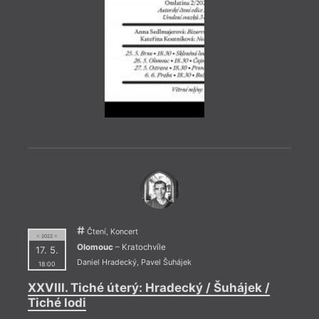
Čtení, Koncert
= 2022 =
= 2022
Olomouc
– Kratochvíle
17. 5.
2. 1
Daniel Hradecký
,
Pavel Šuhájek
18:00
20:0
XXVIII. Tiché úterý: Hradecký / Šuhájek /
Obra
Tiché lodi
poez