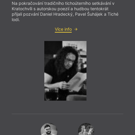
Na pokračování tradičního tichoúterního setkávání v
Na za
Kratochvíli s autorskou poezií a hudbou tentokrát
milos
přijali pozvání Daniel Hradecký, Pavel Šuhájek a Tiché
lásky
lodi.
Více info