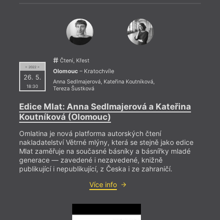
Čtení, Křest
= 2022 =
Olomouc
– Kratochvíle
26. 5.
Anna Sedlmajerová
,
Kateřina Koutníková
,
18:30
Tereza Šustková
Edice Mlat: Anna Sedlmajerová a Kateřina
Koutníková (Olomouc)
= 2022
Omlatina je nová platforma autorských čtení
3. 1
nakladatelství Větrné mlýny, která se stejně jako edice
19:0
Mlat zaměřuje na současné básníky a básnířky mladé
generace — zavedené i nezavedené, knižně
Fest
publikující i nepublikující, z Česka i ze zahraničí.
Revue
Více info
spole
Babyl
kultu
Sámo