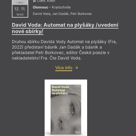
Čtení, Křest
němž 
= 2022 =
Olomouc
– Kratochvíle
12. 11.
při s
David Voda
,
Jan Dadák
,
Petr Borkovec
naserv
16:00
Ohnis
David Voda: Automat na plyšáky /uvedení
Macl.
nové sbírky/
drama
Druhou sbírku Davida Vody Automat na plyšáky (Fra,
2022) představí básník Jan Dadák a básník a
překladatel Petr Borkovec, editor České poezie v
nakladatelství Fra. Čte David Voda.
Více info