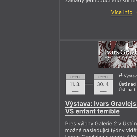
základy jednoduchého knihti
Více info
Výstav
= 2021 =
= 2021 =
Ústí na
11. 3.
30. 4.
Ústí nad
––––
––––
Výstava: Ivars Gravlejs
VS enfant terrible
Přes výlohy Galerie 2 v Úst
možné následující týdny vidě
Ivarse Gravlejse s neobvykl