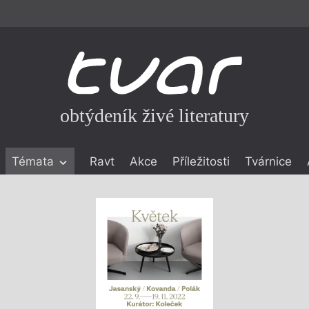
obtýdeník živé literatury
Témata
Ravt
Akce
Příležitosti
Tvárnice
ické literatuře
icistika
zí
eflexe
onialismu