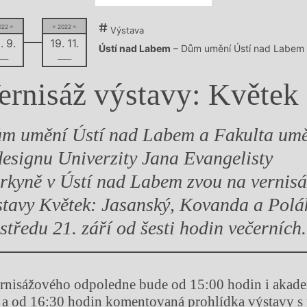
y
022 =
= 2022 =
Výstava
. 9.
19. 11.
Ústí nad Labem
– Dům umění Ústí nad Labem
–––
––––
ernisáž výstavy: Květek
m umění Ústí nad Labem a Fakulta um
designu Univerzity Jana Evangelisty
rkyně v Ústí nad Labem zvou na vernisá
stavy Květek: Jasanský, Kovanda a Polá
 středu 21. září od šesti hodin večerních.
ernisážového odpoledne bude od 15:00 hodin i akad
 a od 16:30 hodin komentovaná prohlídka výstavy s 