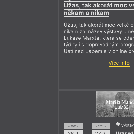
Úžas, tak akorát moc v
někam a nikam
Úžas, tak akorát moc velké 
nikam zní název výstavy umě
Lukase Marxta, která se odeh
týdny i s doprovodným prog
Ústí nad Labem a v online pr
Více info
Výstav
= 2021 =
= 2021 =
Ústí na
28. 1.
27. 2.