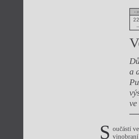
Výroční cen
= 2
22
–
V
Dů
a 
Pu
vý
ve
S
oučástí v
vinobraní