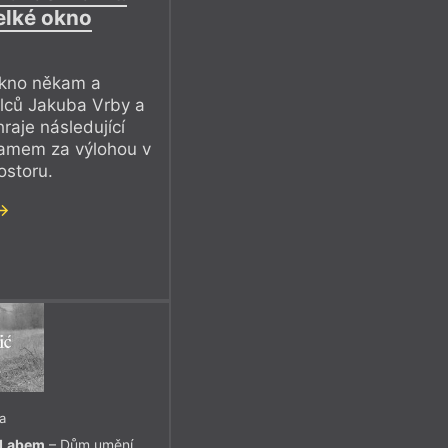
elké okno
okno někam a
lců Jakuba Vrby a
raje následující
ramem za výlohou v
ostoru.
a
d Labem
– Dům umění