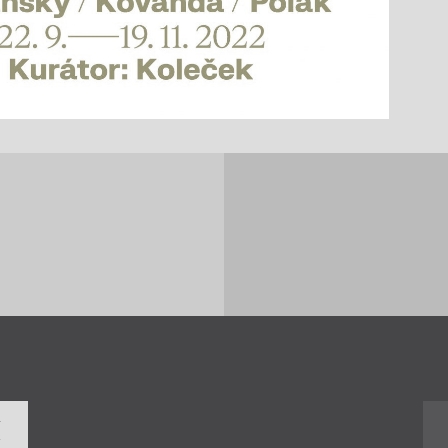
Chviličku.
Načítá se.
í