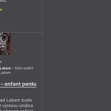
sku.
a
d Labem
– Dům umění
 Labem
 – enfant perdu
í nad Labem bude
t výstavu umělce
ým názvem enfant