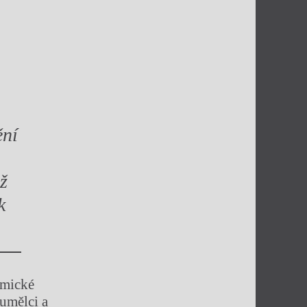
ění
ž
k
emické
umělci a