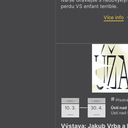
perdu VS enfant terrible.
Více info
Přednáš
= 2021 =
= 2021 =
Ústí na
10. 3.
30. 4.
Ústí nad
––––
––––
Výstava: Jakub Vrba a 