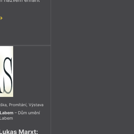
ka, Promítání, Výstava
d Labem
– Dům umění
 Labem
Lukas Marxt: