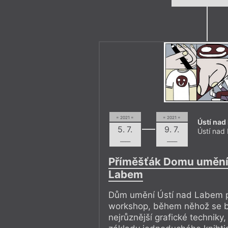
= 2021 =
= 2021 =
Ústí na
5. 7.
9. 7.
Ústí nad
––––
––––
Příměšťák Domu umění 
Labem
Dům umění Ústí nad Labem p
workshop, během něhož se 
nejrůznější grafické techniky,