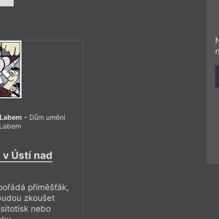
d Labem
– Dům umění
 Labem
v Ústí nad
ořádá příměšťák,
budou zkoušet
 sítotisk nebo