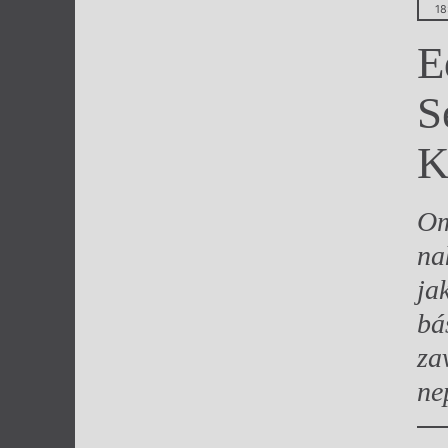
18
Výroční cen
E
S
K
Om
na
ja
bá
za
ne