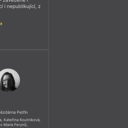
 i nepublikující, z
ězdárna Petřín
a
,
Kateřina Koutníková
,
ex Maria Ferynů
,