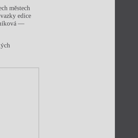
řech městech
svazky edice
tníková —
kých