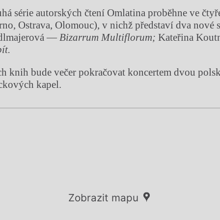
uhá série autorských čtení Omlatina proběhne ve čty
rno, Ostrava, Olomouc), v nichž představí dva nové 
edlmajerová —
Bizarrum Multiflorum;
Kateřina Kou
ít.
ech knih bude večer pokračovat koncertem dvou pols
ockových kapel.
Zobrazit mapu