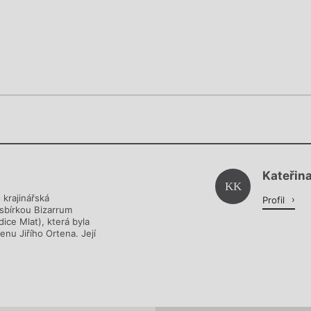
Chviličku.
Chviličku.
Načítá se.
Kateřin
Načítá se.
KK
 krajinářská
Profil
 sbírkou Bizarrum
ice Mlat), která byla
nu Jiřího Ortena. Její