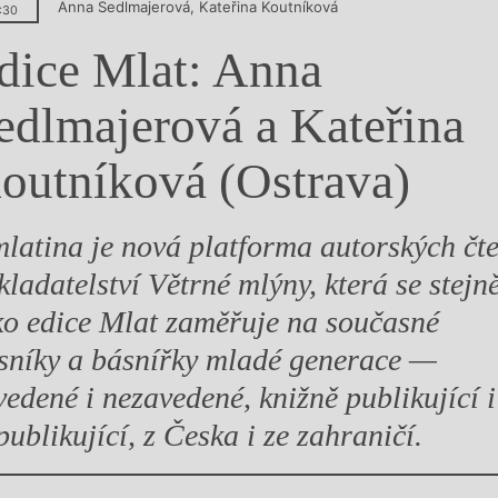
Anna Sedlmajerová
,
Kateřina Koutníková
:30
y
dice Mlat: Anna
edlmajerová a Kateřina
outníková (Ostrava)
latina je nová platforma autorských čte
kladatelství Větrné mlýny, která se stejn
ko edice Mlat zaměřuje na současné
sníky a básnířky mladé generace —
vedené i nezavedené, knižně publikující i
publikující, z Česka i ze zahraničí.