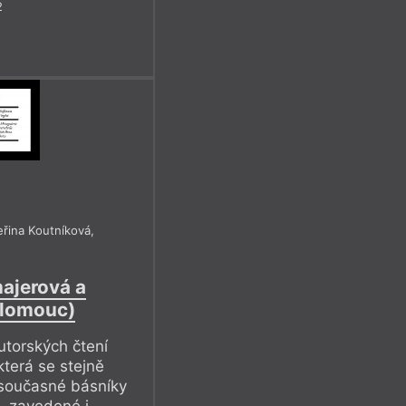
2
eřina Koutníková
,
ajerová a
Olomouc)
utorských čtení
která se stejně
 současné básníky
— zavedené i