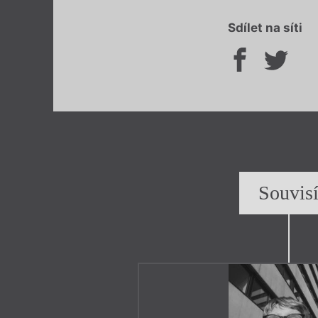
Sdílet na síti
Souvis