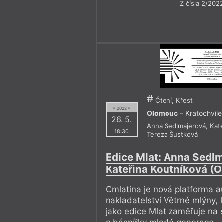
Z čísla 2/202
Čtení, Křest
= 2022 =
Olomouc
– Kratochvíle
26. 5.
Anna Sedlmajerová
,
Kat
18:30
Tereza Šustková
Edice Mlat: Anna Sedlm
Kateřina Koutníková (
Omlatina je nová platforma a
nakladatelství Větrné mlýny, 
jako edice Mlat zaměřuje na
a básnířky mladé generace 