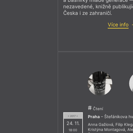
nezavedené, knižně publikující
Česka i ze zahraničí.
Více info
Čtení
Praha
– Štefánikova hv
= 2017 =
24. 11.
Anna Gažiová
,
Filip Kleg
Kristýna Montagová
,
Al
18:00