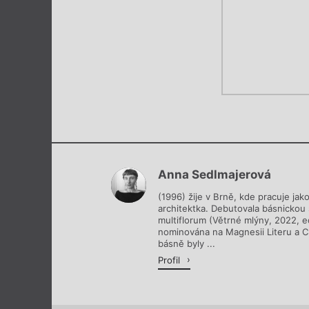
Anna Sedlmajerová
(1996) žije v Brně, kde pracuje jako
architektka. Debutovala básnickou
multiflorum (Větrné mlýny, 2022, ed
nominována na Magnesii Literu a Ce
básně byly ...
Profil