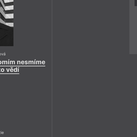
ová
domím nesmíme
to vědí
ie