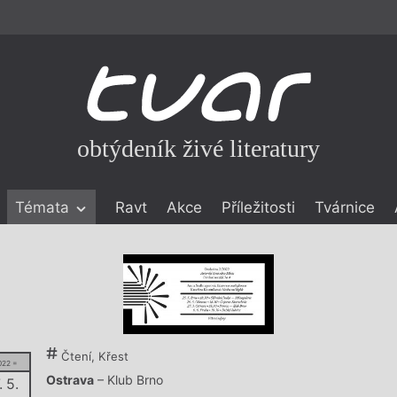
obtýdeník živé literatury
Témata
Ravt
Akce
Příležitosti
Tvárnice
ické literatuře
icistika
zí
eflexe
Čtení, Křest
onialismu
022 =
Ostrava
– Klub Brno
. 5.