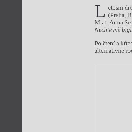
L
etošní dr
(Praha, B
Mlat: Anna S
Nechte mě bigb
Po čtení a křt
alternativně r