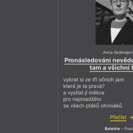
Anna Sedlmajer
Pronásledováni nevě
tam a všichni 
vybrat si ze tří očních jam
která je ta pravá?
a vystlat jí měkce
pro nejmladšího
ze všech ptáků ohniváků
Přečíst
Beletrie
– Poez