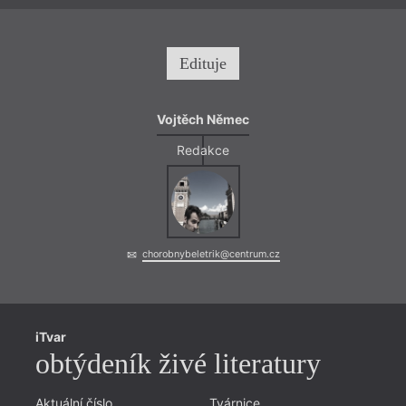
Edituje
Vojtěch Němec
Redakce
= 2022
18. 1
chorobnybeletrik@centrum.cz
19:0
Neod
Gros
iTvar
Uniká
obtýdeník živé literatury
čtyřm
podob
Aktuální číslo
Tvárnice