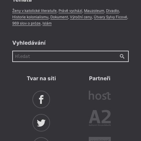
16:0
Ženy v katolické literatuře
,
Právě vychází
,
Mauzoleum
,
Divadlo
,
Davi
Historie kolonialismu
,
Dokument
,
Výroční ceny
,
Útvary Sylvy Ficové
,
nové
969 slov o próze
,
Islám
Druho
2022)
překl
Vyhledávání
nakla
Tvar na síti
Partneři