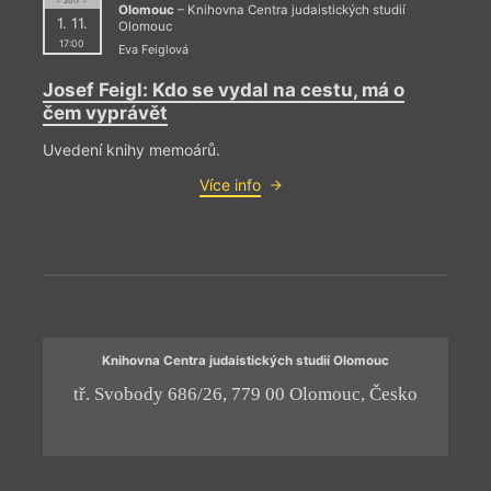
= 2017 =
Olomouc
– Knihovna Centra judaistických studií
Druhý domov
Muzeum
Univerzity
1. 11.
Olomouc
Filozofická fakulta
moderního umění –
Palackého v
UP
divadlo hudby
Olomouci
17:00
Eva Feiglová
Galerie Caesar
Olomouc
Valmont (Olomouc,
Galerie U Mloka
Muzeum umění –
Hynaisova)
Josef Feigl: Kdo se vydal na cestu, má o
= 2023
Hospoda U Muzea
Divadlo hudby
Valmont (Olomouc)
čem vyprávět
Jazz Tibet Club
Té a Café
Vědecká knihovna
5. 1
Klub
Kratochvíle
Olomouc
19:0
Knihkupectví
Trafika Janták
Vlastivědné
Uvedení knihy memoárů.
Studentcentrum
Trafika Malíková
muzeum v
Dešt
Knihovna Centra
UC UP Konvikt
Olomouci
Více info
judaistických studií
W7 – Kulturní a
GOLD
Olomouc
komunitní prostor
R. 
Ve čt
Krato
hostů
Knihovna Centra judaistických studií Olomouc
tř. Svobody 686/26, 779 00 Olomouc, Česko