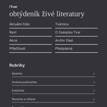
iTvar
obtýdeník živé literatury
Aktuální číslo
Tvárnice
Ravt
O časopisu Tvar
Akce
Archiv čísel
Příležitosti
Předplatné
Rubriky
Beletrie
Poezie
,
Próza
,
Dokumenty
,
Drama
,
Celá rubrika
Drobná publicistika
Odlesk
,
Zasláno
,
Nezařazené
,
Novinky v Tvaru
,
Slovo
,
Výročí
,
Esejistika
Nekrolog
,
Glosa
,
Sloupek
,
Pozvánka
,
Literární soutěž
,
Komentář
,
Celá rubrika
Esej
,
Pádlo
,
Úvaha
,
Texty
,
Studie
,
Celá rubrika
Recenze a reflexe
= 2022
12. 1
Recenze
,
Dvakrát
,
Horké párky
,
969 slov o próze
,