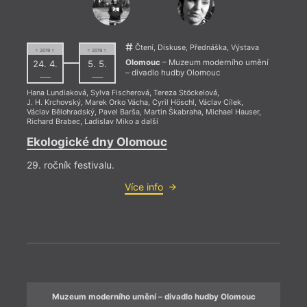
Druhý domov
Muzeum
Univerzity
Filozofická fakulta
moderního umění –
Palackého v
UP
divadlo hudby
Olomouci
Galerie Caesar
Olomouc
Valmont (Olomouc,
Galerie U Mloka
Muzeum umění –
Hynaisova)
Čtení, Diskuse, Přednáška, Výstava
= 2019 =
= 2019 =
= 2023
Hospoda U Muzea
Divadlo hudby
Valmont (Olomouc)
Olomouc
– Muzeum moderního umění
24. 4.
5. 5.
Jazz Tibet Club
Té a Café
Vědecká knihovna
5. 1
– divadlo hudby Olomouc
––––
––––
Klub
Kratochvíle
Olomouc
19:0
Knihkupectví
Trafika Janták
Vlastivědné
Hana Lundiaková
,
Sylva Fischerová
,
Tereza Stöckelová
,
Studentcentrum
Trafika Malíková
muzeum v
J. H. Krchovský
,
Marek Orko Vácha
,
Cyril Höschl
,
Václav Cílek
,
Dešt
Knihovna Centra
UC UP Konvikt
Olomouci
Václav Bělohradský
,
Pavel Barša
,
Martin Škabraha
,
Michael Hauser
,
judaistických studií
W7 – Kulturní a
Richard Brabec
,
Ladislav Miko
a další
GOLD
Olomouc
komunitní prostor
R. 
Ekologické dny Olomouc
Ve čt
29. ročník festivalu.
Krato
Více info
hostů
Muzeum moderního umění – divadlo hudby Olomouc