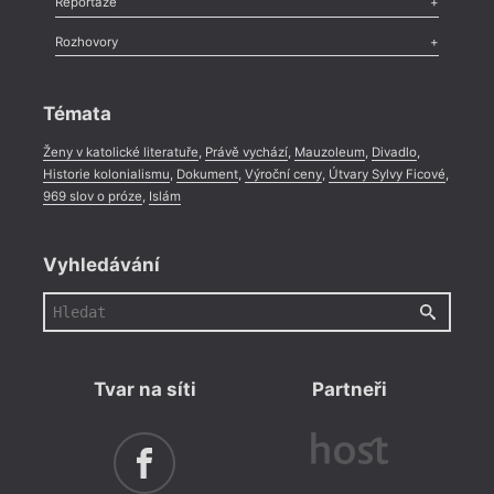
Reportáže
16:0
Méně slov o próze
,
Celá rubrika
Literární zítřky
,
Reportáž
,
Literární život
,
Divadlo
,
Kritický ohlas
,
Davi
Rozhovory
Celá rubrika
nové
Rozhovor
,
Anketa
,
Celá rubrika
Druho
Témata
2022)
překl
Ženy v katolické literatuře
,
Právě vychází
,
Mauzoleum
,
Divadlo
,
nakla
Historie kolonialismu
,
Dokument
,
Výroční ceny
,
Útvary Sylvy Ficové
,
969 slov o próze
,
Islám
Vyhledávání
Tvar na síti
Partneři