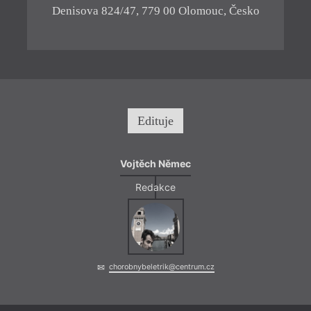
Denisova 824/47, 779 00 Olomouc, Česko
Edituje
Vojtěch Němec
= 2022
Redakce
18. 1
19:0
Neod
Gros
chorobnybeletrik@centrum.cz
Uniká
čtyřm
podob