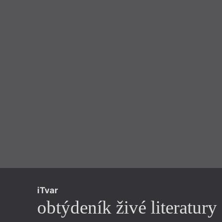
iTvar
obtýdeník živé literatury