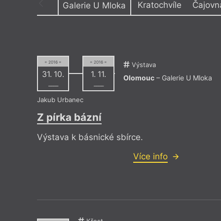
Kratochvíle
Čajovn
Galerie U Mloka
Výroční cen
Čajovna Kratochvíle
Klub
Divadlo hudby Olomouc
Knihkupe
Divadlo Na Cucky
Knihovna 
Druhý domov
Olomouc
= 2016 =
= 2016 =
Filozofická fakulta UP
Knihovna
Výstava
Galerie Caesar
Knihovna
31. 10.
1. 11.
Olomouc
– Galerie U Mloka
Galerie U Mloka
Kratochví
––––
––––
Hospoda U Muzea
Letní kin
Jazz Tibet Club
Jakub Urbanec
Z pírka bázní
Výstava k básnické sbírce.
Více info