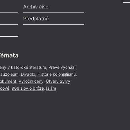
Druhou sbírku Davi
Archiv čísel
představí básník Ja
Borkovec, editor Če
Předplatné
David Voda.
Témata
Křest
= 2022 =
eny v katolické literatuře
,
Právě vychází
,
Olomouc
–
17. 10.
auzoleum
,
Divadlo
,
Historie kolonialismu
,
Stanislav D
19:00
okument
,
Výroční ceny
,
Útvary Sylvy
icové
,
969 slov o próze
,
Islám
Stanislav Denk
vody
Stanislav Denk před
Kratochvíli svou no
podobě akusticky-v
rozevře básník a na