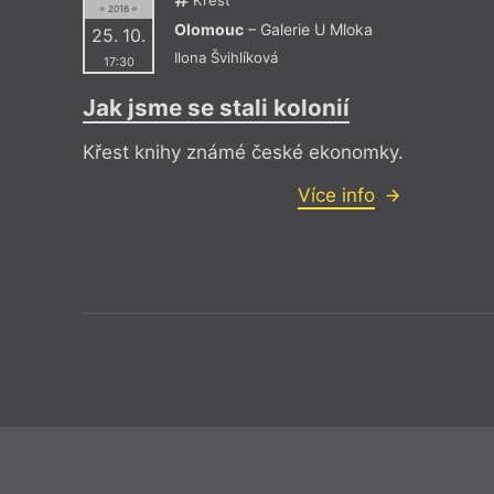
Křest
= 2016 =
Olomouc
– Galerie U Mloka
25. 10.
Ilona Švihlíková
17:30
Jak jsme se stali kolonií
Křest knihy známé české ekonomky.
Více info