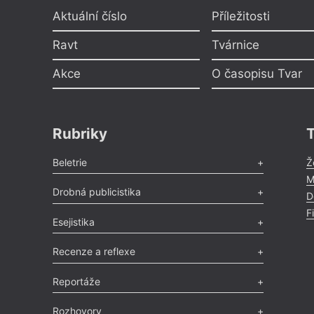
Aktuální číslo
Příležitosti
Ravt
Tvárnice
Akce
O časopisu Tvar
Rubriky
Beletrie
Ž
M
Poezie
,
Próza
,
Dokumenty
,
Drama
,
Celá rubrika
Drobná publicistika
D
F
Odlesk
,
Zasláno
,
Nezařazené
,
Novinky v Tvaru
,
Slovo
,
Esejistika
Výročí
,
Nekrolog
,
Glosa
,
Sloupek
,
Pozvánka
,
Literární soutěž
,
Komentář
,
Celá rubrika
Esej
,
Pádlo
,
Úvaha
,
Texty
,
Studie
,
Celá rubrika
Recenze a reflexe
Recenze
,
Dvakrát
,
Horké párky
,
969 slov o próze
,
Reportáže
Méně slov o próze
,
Celá rubrika
Literární zítřky
,
Reportáž
,
Literární život
,
Divadlo
,
Rozhovory