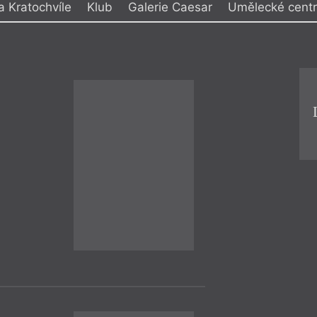
a Kratochvíle
Klub
Galerie Caesar
Umělecké centr
y
Muzeum moderního umění – diva
ctví Studentcentrum
hudby Olomouc
Centra judaistických studií
Muzeum umění – Divadlo hudby
Té a Café Kratochvíle
 města Olomouce
Trafika Janták
 Olomouc
Trafika Malíková
le
UC UP Konvikt
o Olomouc
Učebna V. Havla katedry politolo
evropských studií FF UP
Křest
= 2023 =
Olomouc
–
5. 1.
Klára Golds
19:00
Dagmar Pla
Deště Maiernig
V. ARAGUAS / T
PLAMPEROVÁ
Ve čtvrtek 5. ledna