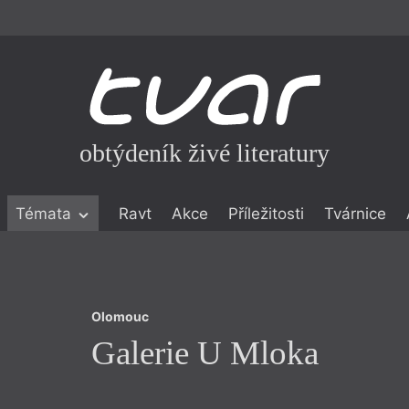
obtýdeník živé literatury
Olomouc
Témata
Ravt
Akce
Příležitosti
Tvárnice
Galerie U Mloka
ické literatuře
icistika
zí
Olomouc
eflexe
Galerie U Mloka
onialismu