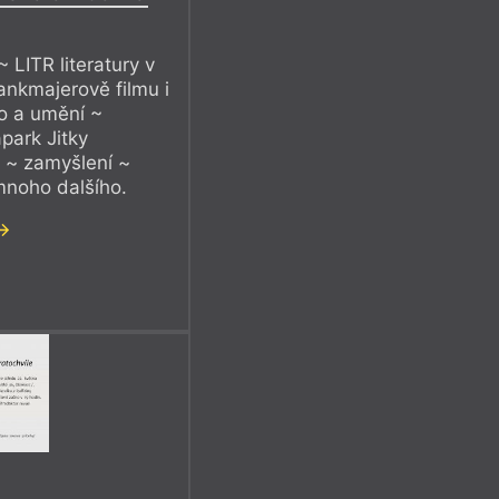
 LITR literatury v
ankmajerově filmu i
lo a umění ~
park Jitky
 ~ zamyšlení ~
mnoho dalšího.