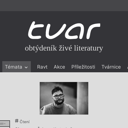
obtýdeník živé literatury
Témata
Ravt
Akce
Příležitosti
Tvárnice
ické literatuře
icistika
zí
eflexe
onialismu
Čtení
020 =