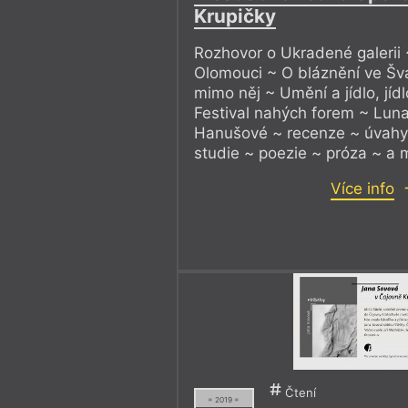
Krupičky
Rozhovor o Ukradené galerii ~
Olomouci ~ O bláznění ve Šv
mimo něj ~ Umění a jídlo, jíd
Festival nahých forem ~ Luna
Hanušové ~ recenze ~ úvahy
studie ~ poezie ~ próza ~ a 
Více info
Čtení
= 2019 =