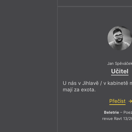
Jan Spěváče
Učitel
U nás v Jihlavě / v kabinetě
mají za exota.
Přečíst
Beletrie
– Poez
revue Ravt 13/2