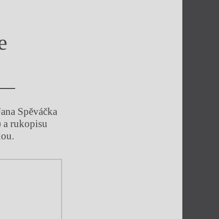
e
 Jana Spěváčka
 a rukopisu
dou.