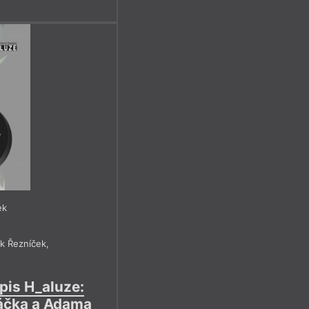
ek
ek Řezníček
,
pis H_aluze:
váčka a Adama