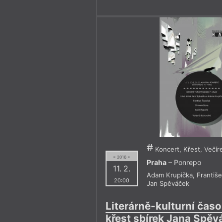
Koncert, Křest, Večír
= 2016 =
Praha
– Ponrepo
11. 2.
Adam Krupička
,
Františ
20:00
Jan Spěváček
Literárně-kulturní časo
křest sbírek Jana Spě