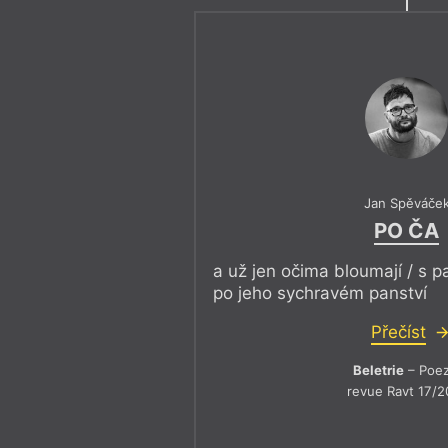
Jan Spěváče
PO ČA
a už jen očima bloumají / s
po jeho sychravém panství
Přečíst
Beletrie
– Poez
revue Ravt 17/2