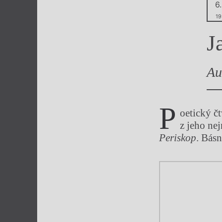
6.
Výroční cen
19
J
Au
P
oetický č
z jeho ne
Periskop
. Bás