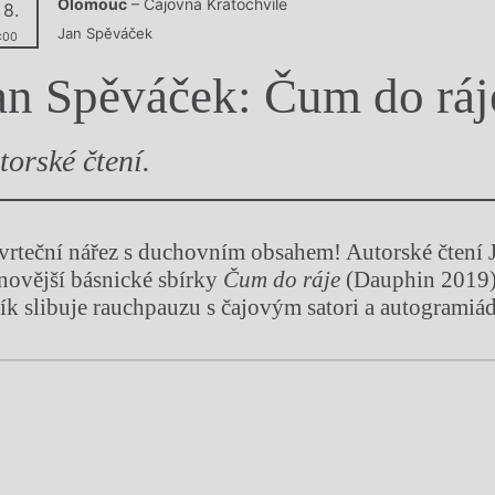
Olomouc
– Čajovna Kratochvíle
 8.
y
Jan Spěváček
:00
an Spěváček: Čum do ráj
torské čtení.
tvrteční nářez s duchovním obsahem! Autorské čtení
jnovější básnické sbírky
Čum do ráje
(Dauphin 2019)
ník slibuje rauchpauzu s čajovým satori a autogramiá