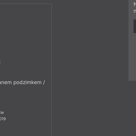
k
 panem podzimkem /
ie
019