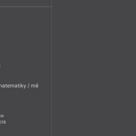
k
 matematiky / mě
ie
018