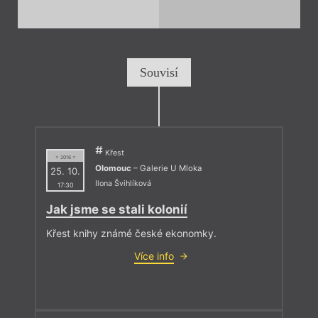
Souvisí
Křest
= 2016 =
Olomouc
– Galerie U Mloka
25. 10.
Ilona Švihlíková
17:30
Jak jsme se stali kolonií
Křest knihy známé české ekonomky.
Více info