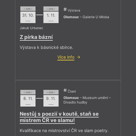
= 2016 =
= 2016 =
Výstava
31. 10.
1. 11.
Olomouc
– Galerie U Mloka
––––
––––
Jakub Urbanec
Z pírka bázní
Výstava k básnické sbírce.
Více info
Čtení
= 2016 =
= 2016 =
Olomouc
– Muzeum umění –
8. 11.
9. 11.
Divadlo hudby
––––
––––
Nestůj s poezií v koutě, staň se
mistrem ČR ve slamu!
Kvalifikace na mistrovství ČR ve slam poetry.