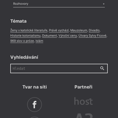
Literární zítřky
,
Reportáž
,
Literární život
,
Divadlo
,
Kritický ohlas
,
Rozhovory
Celá rubrika
Rozhovor
,
Anketa
,
Celá rubrika
Témata
Ženy v katolické literatuře
,
Právě vychází
,
Mauzoleum
,
Divadlo
,
Historie kolonialismu
,
Dokument
,
Výroční ceny
,
Útvary Sylvy Ficové
,
969 slov o próze
,
Islám
Vyhledávání
Tvar na síti
Partneři