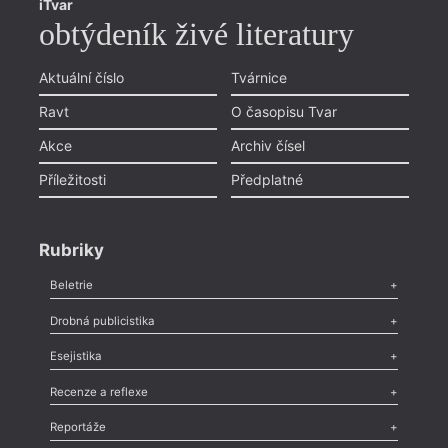
iTvar
obtýdeník živé literatury
Aktuální číslo
Tvárnice
Ravt
O časopisu Tvar
Akce
Archiv čísel
Příležitosti
Předplatné
Rubriky
Beletrie
Poezie
,
Próza
,
Dokumenty
,
Drama
,
Celá rubrika
Drobná publicistika
Odlesk
,
Zasláno
,
Nezařazené
,
Novinky v Tvaru
,
Slovo
,
Výročí
,
Esejistika
Nekrolog
,
Glosa
,
Sloupek
,
Pozvánka
,
Literární soutěž
,
Komentář
,
Celá rubrika
Esej
,
Pádlo
,
Úvaha
,
Texty
,
Studie
,
Celá rubrika
Recenze a reflexe
Recenze
,
Dvakrát
,
Horké párky
,
969 slov o próze
,
Reportáže
Méně slov o próze
,
Celá rubrika