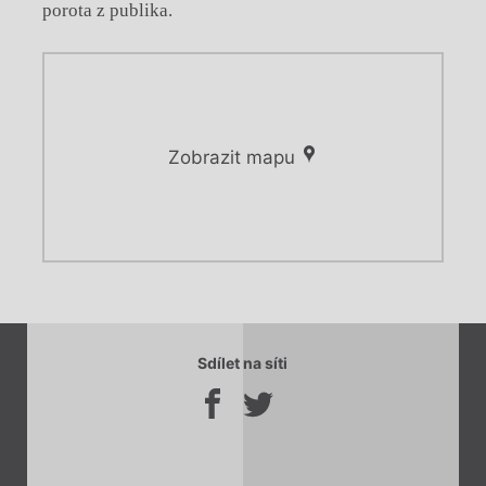
porota z publika.
Zobrazit mapu
Chviličku.
Chviličku.
Načítá se.
Sdílet na síti
Načítá se.