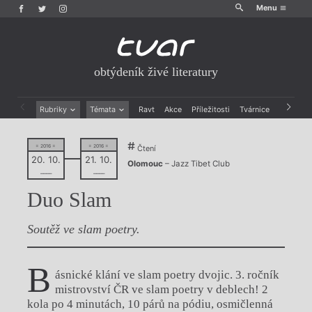
Menu
obtýdeník živé literatury
Rubriky
Témata
Ravt
Akce
Příležitosti
Tvárnice
Archiv
Beletrie
Ženy v katolické literatuře
Drobná publicistika
Právě vychází
= 2016 =
= 2016 =
Čtení
Esejistika
Mauzoleum
20. 10.
21. 10.
Olomouc
– Jazz Tibet Club
Recenze a reflexe
Divadlo
––––
––––
Reportáže
Historie kolonialismu
Duo Slam
Rozhovory
Dokument
Výroční ceny
Soutěž ve slam poetry.
B
ásnické klání ve slam poetry dvojic. 3. ročník
mistrovství ČR ve slam poetry v deblech! 2
kola po 4 minutách, 10 párů na pódiu, osmičlenná