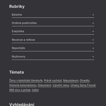
Rubriky
Beletrie
Poezie
,
Próza
,
Dokumenty
,
Drama
,
Celá rubrika
Drobná publicistika
Odlesk
,
Zasláno
,
Nezařazené
,
Novinky v Tvaru
,
Slovo
,
Výročí
,
Esejistika
Nekrolog
,
Glosa
,
Sloupek
,
Pozvánka
,
Literární soutěž
,
Komentář
,
Celá rubrika
Esej
,
Pádlo
,
Úvaha
,
Texty
,
Studie
,
Celá rubrika
Recenze a reflexe
Recenze
,
Dvakrát
,
Horké párky
,
969 slov o próze
,
Reportáže
Méně slov o próze
,
Celá rubrika
Literární zítřky
,
Reportáž
,
Literární život
,
Divadlo
,
Kritický ohlas
,
Rozhovory
Celá rubrika
Rozhovor
,
Anketa
,
Celá rubrika
Témata
Ženy v katolické literatuře
,
Právě vychází
,
Mauzoleum
,
Divadlo
,
Historie kolonialismu
,
Dokument
,
Výroční ceny
,
Útvary Sylvy Ficové
,
969 slov o próze
,
Islám
Vyhledávání