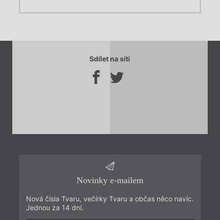
Chviličku.
Chviličku.
Načítá se.
Sdílet na síti
Načítá se.
Novinky e-mailem
Nová čísla Tvaru, večírky Tvaru a občas něco navíc.
Jednou za 14 dní.