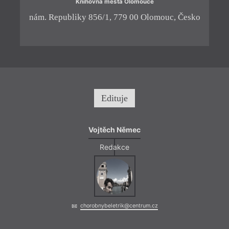
Knihovna města Olomouce
nám. Republiky 856/1, 779 00 Olomouc, Česko
Edituje
= 2022
18. 1
Vojtěch Němec
19:0
Redakce
Neod
Gros
Uniká
čtyřm
podob
chorobnybeletrik@centrum.cz