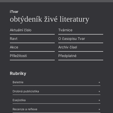
iTvar
obtýdeník živé literatury
Aktuální číslo
Tvárnice
Ravt
O časopisu Tvar
Akce
Archiv čísel
Příležitosti
Předplatné
Rubriky
Beletrie
Poezie
,
Próza
,
Dokumenty
,
Drama
,
Celá rubrika
Drobná publicistika
= 2022
12. 1
Odlesk
,
Zasláno
,
Nezařazené
,
Novinky v Tvaru
,
Slovo
,
Výročí
,
Esejistika
Nekrolog
,
Glosa
,
Sloupek
,
Pozvánka
,
Literární soutěž
,
16:0
Komentář
,
Celá rubrika
Esej
,
Pádlo
,
Úvaha
,
Texty
,
Studie
,
Celá rubrika
Recenze a reflexe
Davi