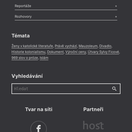
nové
Recenze
,
Dvakrát
,
Horké párky
,
969 slov o próze
,
Reportáže
Méně slov o próze
,
Celá rubrika
Druho
Literární zítřky
,
Reportáž
,
Literární život
,
Divadlo
,
Kritický ohlas
,
Rozhovory
Celá rubrika
2022)
překl
Rozhovor
,
Anketa
,
Celá rubrika
nakla
Témata
Ženy v katolické literatuře
,
Právě vychází
,
Mauzoleum
,
Divadlo
,
Historie kolonialismu
,
Dokument
,
Výroční ceny
,
Útvary Sylvy Ficové
,
969 slov o próze
,
Islám
Vyhledávání
Tvar na síti
Partneři