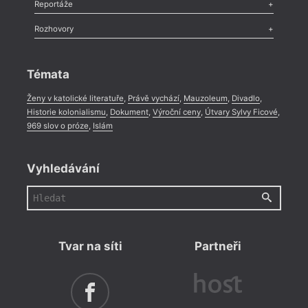
Recenze
,
Dvakrát
,
Horké párky
,
969 slov o próze
,
Reportáže
Méně slov o próze
,
Celá rubrika
Literární zítřky
,
Reportáž
,
Literární život
,
Divadlo
,
Kritický ohlas
,
Rozhovory
Celá rubrika
Rozhovor
,
Anketa
,
Celá rubrika
Témata
Ženy v katolické literatuře
,
Právě vychází
,
Mauzoleum
,
Divadlo
,
Historie kolonialismu
,
Dokument
,
Výroční ceny
,
Útvary Sylvy Ficové
,
969 slov o próze
,
Islám
Vyhledávání
Tvar na síti
Partneři