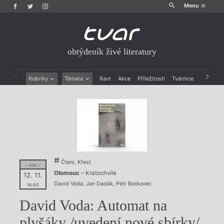
Menu
obtýdeník živé literatury
Rubriky
Témata
Ravt
Akce
Příležitosti
Tvárnice
Archiv
Beletrie
Ženy v katolické literatuře
Drobná publicistika
Právě vychází
Esejistika
Mauzoleum
Recenze a reflexe
Divadlo
Reportáže
Historie kolonialismu
Rozhovory
Dokument
Výroční ceny
Čtení, Křest
= 2022 =
Olomouc
– Kratochvíle
12. 11.
David Voda
,
Jan Dadák
,
Petr Borkovec
16:00
David Voda: Automat na
plyšáky /uvedení nové sbírky/