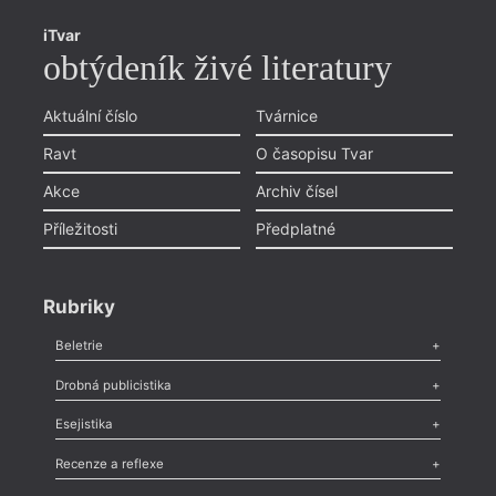
iTvar
obtýdeník živé literatury
Aktuální číslo
Tvárnice
Ravt
O časopisu Tvar
Akce
Archiv čísel
Příležitosti
Předplatné
Rubriky
Beletrie
Poezie
,
Próza
,
Dokumenty
,
Drama
,
Celá rubrika
Drobná publicistika
Odlesk
,
Zasláno
,
Nezařazené
,
Novinky v Tvaru
,
Slovo
,
Výročí
,
Esejistika
Nekrolog
,
Glosa
,
Sloupek
,
Pozvánka
,
Literární soutěž
,
Komentář
,
Celá rubrika
Esej
,
Pádlo
,
Úvaha
,
Texty
,
Studie
,
Celá rubrika
Recenze a reflexe