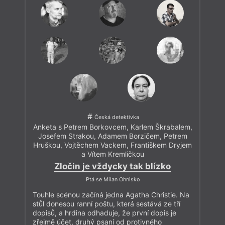
Česká detektivka
Anketa s Petrem Borkovcem, Karlem Škrabalem,
Josefem Strakou, Adamem Borzičem, Petrem
Hruškou, Vojtěchem Vackem, Františkem Dryjem
a Vítem Kremličkou
Zločin je vždycky tak blízko
Ptá se Milan Ohnisko
Touhle scénou začíná jedna Agatha Christie. Na
stůl donesou ranní poštu, která sestává ze tří
dopisů, a hrdina odhaduje, že první dopis je
zřejmě účet, druhý psaní od protivného