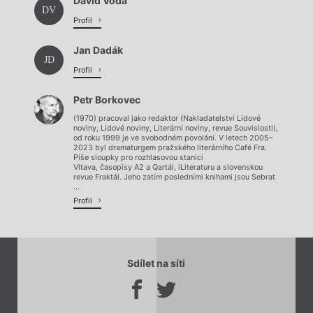
David Voda
Načítá se.
DV
Profil
Jan Dadák
JD
Profil
Petr Borkovec
(1970) pracoval jako redaktor (Nakladatelství Lidové
noviny, Lidové noviny, Literární noviny, revue Souvislosti),
od roku 1999 je ve svobodném povolání. V letech 2005–
2023 byl dramaturgem pražského literárního Café Fra.
Píše sloupky pro rozhlasovou stanici
Vltava, časopisy A2 a Qartál, iLiteraturu a slovenskou
revue Fraktál. Jeho zatím posledními knihami jsou Sebrat
...
Profil
Sdílet na síti