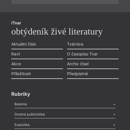
iTvar
obtýdeník živé literatury
Aktuální číslo
Tvárnice
Ravt
O časopisu Tvar
Akce
Archiv čísel
Příležitosti
Předplatné
Rubriky
Beletrie
Poezie
,
Próza
,
Dokumenty
,
Drama
,
Celá rubrika
Drobná publicistika
Odlesk
,
Zasláno
,
Nezařazené
,
Novinky v Tvaru
,
Slovo
,
Výročí
,
Esejistika
Nekrolog
,
Glosa
,
Sloupek
,
Pozvánka
,
Literární soutěž
,