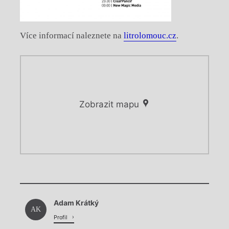
Více informací naleznete na
litrolomouc.cz
.
Zobrazit mapu
Chviličku.
Chviličku.
Načítá se.
Adam Krátký
Načítá se.
AK
Profil