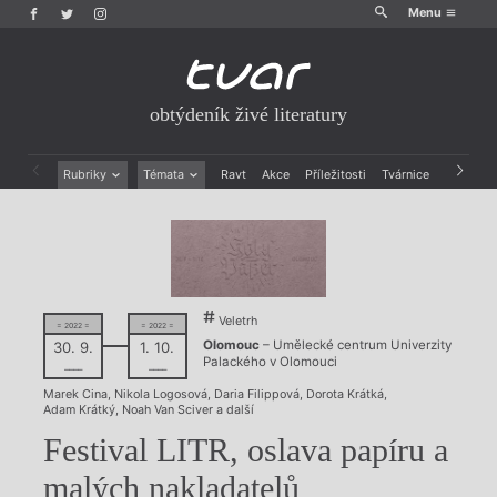
Menu
obtýdeník živé literatury
Rubriky
Témata
Ravt
Akce
Příležitosti
Tvárnice
Archiv
Beletrie
Ženy v katolické literatuře
Drobná publicistika
Právě vychází
Esejistika
Mauzoleum
Recenze a reflexe
Divadlo
Reportáže
Historie kolonialismu
Veletrh
Rozhovory
Dokument
= 2022 =
= 2022 =
Olomouc
– Umělecké centrum Univerzity
30. 9.
1. 10.
Výroční ceny
Palackého v Olomouci
––––
––––
Marek Cina
,
Nikola Logosová
,
Daria Filippová
,
Dorota Krátká
,
Adam Krátký
,
Noah Van Sciver
a další
Festival LITR, oslava papíru a
malých nakladatelů