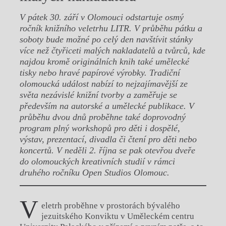
V pátek 30. září v Olomouci odstartuje osmý
ročník knižního veletrhu LITR. V průběhu pátku a
soboty bude možné po celý den navštívit stánky
více než čtyřiceti malých nakladatelů a tvůrců, kde
najdou kromě originálních knih také umělecké
tisky nebo hravé papírové výrobky. Tradiční
olomoucká událost nabízí to nejzajímavější ze
světa nezávislé knižní tvorby a zaměřuje se
především na autorské a umělecké publikace. V
průběhu dvou dnů proběhne také doprovodný
program plný workshopů pro děti i dospělé,
výstav, prezentací, divadla či čtení pro děti nebo
koncertů. V neděli 2. října se pak otevřou dveře
do olomouckých kreativních studií v rámci
druhého ročníku Open Studios Olomouc.
V
eletrh proběhne v prostorách bývalého
jezuitského Konviktu v Uměleckém centru