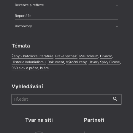
Komentář
,
Celá rubrika
Esej
,
Pádlo
,
Úvaha
,
Texty
,
Studie
,
Celá rubrika
Recenze a reflexe
Recenze
,
Dvakrát
,
Horké párky
,
969 slov o próze
,
Reportáže
Méně slov o próze
,
Celá rubrika
Literární zítřky
,
Reportáž
,
Literární život
,
Divadlo
,
Kritický ohlas
,
Rozhovory
Celá rubrika
Rozhovor
,
Anketa
,
Celá rubrika
Témata
Ženy v katolické literatuře
,
Právě vychází
,
Mauzoleum
,
Divadlo
,
Historie kolonialismu
,
Dokument
,
Výroční ceny
,
Útvary Sylvy Ficové
,
969 slov o próze
,
Islám
Vyhledávání
Tvar na síti
Partneři