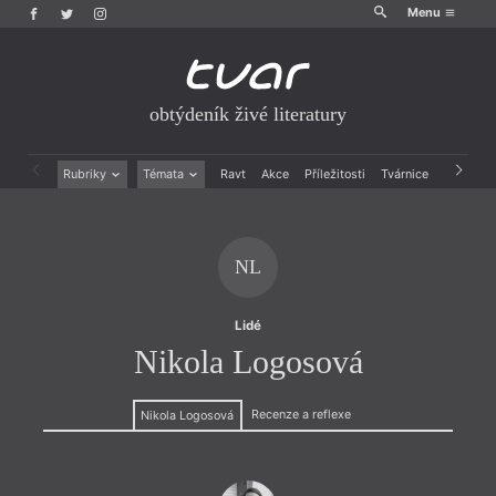
Menu
obtýdeník živé literatury
Rubriky
Témata
Ravt
Akce
Příležitosti
Tvárnice
Archiv
Beletrie
Ženy v katolické literatuře
Drobná publicistika
Právě vychází
Esejistika
Mauzoleum
NL
Recenze a reflexe
Divadlo
Reportáže
Historie kolonialismu
Rozhovory
Dokument
Lidé
Výroční ceny
Nikola Logosová
Recenze a reflexe
Nikola Logosová