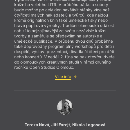
knižního veletrhu LITR. V průběhu pátku a soboty
bude možné po celý den navštívit stánky více než
čtyřiceti malých nakladatelů a tvůrců, kde najdou
kromě originálních knih také umělecké tisky nebo
hravé papírové výrobky. Tradiční olomoucká událost
nabízí to nejzajímavější ze světa nezávislé knižní
tvorby a zaměřuje se především na autorské a
umělecké publikace. V průběhu dvou dnů proběhne
také doprovodný program plný workshopů pro děti i
dospělé, výstav, prezentací, divadla či čtení pro děti
nebo koncertů. V neděli 2. října se pak otevřou dveře
do olomouckých kreativních studií v rámci druhého
ročníku Open Studios Olomouc.
Více info
Tereza Nová
,
Jiří Forejt
,
Nikola Logosová