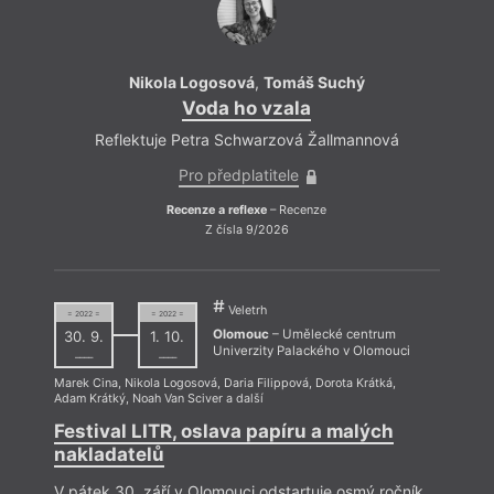
Nikola Logosová
,
Tomáš Suchý
Voda ho vzala
Reflektuje Petra Schwarzová Žallmannová
Refle
Pro předplatitele
Recenze a reflexe
– Recenze
Z čísla 9/2026
Veletrh
= 2022 =
= 2022 =
Olomouc
– Umělecké centrum
30. 9.
1. 10.
Univerzity Palackého v Olomouci
––––
––––
Marek Cina
,
Nikola Logosová
,
Daria Filippová
,
Dorota Krátká
,
Adam Krátký
,
Noah Van Sciver
a další
Terez
Festival LITR, oslava papíru a malých
nakladatelů
Refle
V pátek 30. září v Olomouci odstartuje osmý ročník