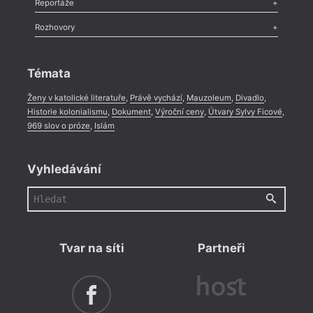
Reportáže
Méně slov o próze
,
Celá rubrika
Literární zítřky
,
Reportáž
,
Literární život
,
Divadlo
,
Kritický ohlas
,
Rozhovory
Celá rubrika
Rozhovor
,
Anketa
,
Celá rubrika
Témata
Ženy v katolické literatuře
,
Právě vychází
,
Mauzoleum
,
Divadlo
,
Historie kolonialismu
,
Dokument
,
Výroční ceny
,
Útvary Sylvy Ficové
,
969 slov o próze
,
Islám
Vyhledávání
Tvar na síti
Partneři