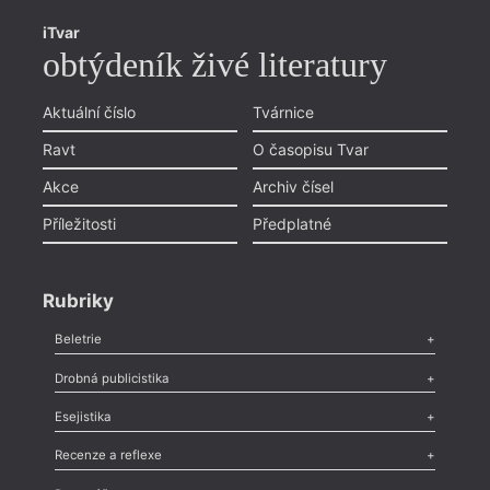
iTvar
obtýdeník živé literatury
Aktuální číslo
Tvárnice
Ravt
O časopisu Tvar
Akce
Archiv čísel
Příležitosti
Předplatné
Rubriky
Beletrie
Poezie
,
Próza
,
Dokumenty
,
Drama
,
Celá rubrika
Drobná publicistika
Odlesk
,
Zasláno
,
Nezařazené
,
Novinky v Tvaru
,
Slovo
,
Výročí
,
Esejistika
Nekrolog
,
Glosa
,
Sloupek
,
Pozvánka
,
Literární soutěž
,
Komentář
,
Celá rubrika
Esej
,
Pádlo
,
Úvaha
,
Texty
,
Studie
,
Celá rubrika
Recenze a reflexe
Recenze
,
Dvakrát
,
Horké párky
,
969 slov o próze
,