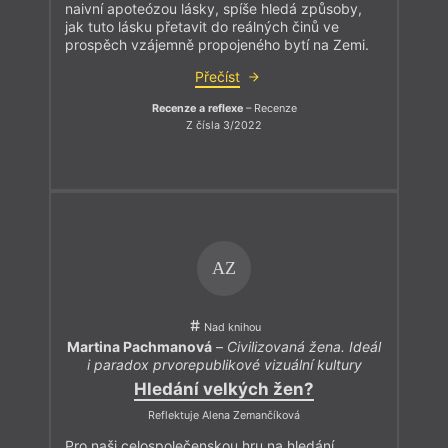
naivní apoteózou lásky, spíše hledá způsoby,
jak tuto lásku přetavit do reálných činů ve
prospěch vzájemně propojeného bytí na Zemi.
Přečíst
Recenze a reflexe
– Recenze
Z čísla 3/2022
AZ
Nad knihou
Martina Pachmanová
–
Civilizovaná žena. Ideál
i paradox prvorepublikové vizuální kultury
Hledání velkých žen?
Reflektuje Alena Zemančíková
Pro naši celospolečenskou hru na hledání