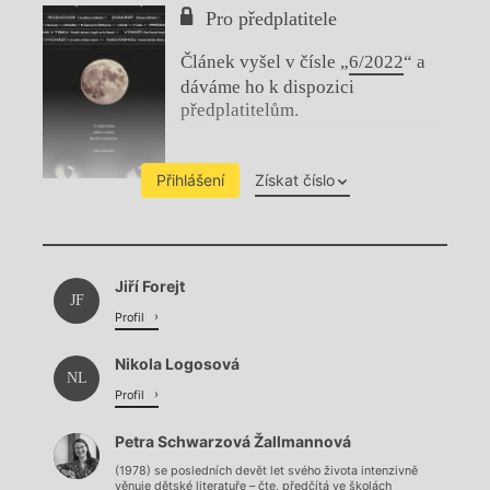
Pro předplatitele
Článek vyšel v čísle „
6/2022
“ a
dáváme ho k dispozici
předplatitelům.
Přihlášení
Získat číslo
Chviličku.
Jiří Forejt
Načítá se.
JF
Profil
Nikola Logosová
NL
Profil
Petra Schwarzová Žallmannová
(1978) se posledních devět let svého života intenzivně
věnuje dětské literatuře – čte, předčítá ve školách