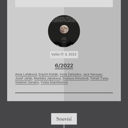
Vyšlo 17. 3. 2022
6/2022
Anna Luňáková
,
Erazim Kohák
,
Iryna Zahladko
,
Jack Kerouac
,
Josef Jařab
,
Markéta Jakešová
,
Svatava Antošová
,
Tomáš Čada
,
Vladimir Sorokin
,
Yveta Shanfeldová
Souvisí