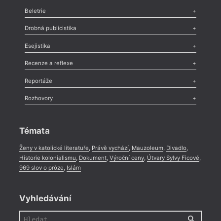
Beletrie
Poezie
,
Próza
,
Dokumenty
,
Drama
,
Celá rubrika
Drobná publicistika
Odlesk
,
Zasláno
,
Nezařazené
,
Novinky v Tvaru
,
Slovo
,
Výročí
,
Esejistika
Nekrolog
,
Glosa
,
Sloupek
,
Pozvánka
,
Literární soutěž
,
Komentář
,
Celá rubrika
Esej
,
Pádlo
,
Úvaha
,
Texty
,
Studie
,
Celá rubrika
Recenze a reflexe
Recenze
,
Dvakrát
,
Horké párky
,
969 slov o próze
,
Reportáže
Méně slov o próze
,
Celá rubrika
Literární zítřky
,
Reportáž
,
Literární život
,
Divadlo
,
Kritický ohlas
,
Rozhovory
Celá rubrika
Rozhovor
,
Anketa
,
Celá rubrika
Témata
Ženy v katolické literatuře
,
Právě vychází
,
Mauzoleum
,
Divadlo
,
Historie kolonialismu
,
Dokument
,
Výroční ceny
,
Útvary Sylvy Ficové
,
969 slov o próze
,
Islám
Vyhledávání