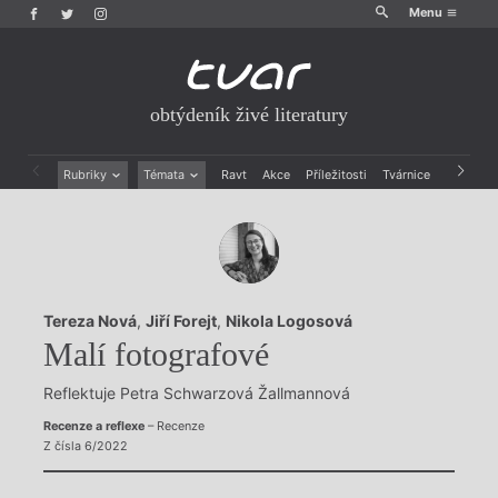
Menu
obtýdeník živé literatury
Rubriky
Témata
Ravt
Akce
Příležitosti
Tvárnice
Archiv
Beletrie
Ženy v katolické literatuře
Drobná publicistika
Právě vychází
Esejistika
Mauzoleum
Recenze a reflexe
Divadlo
Reportáže
Historie kolonialismu
Tereza Nová
,
Jiří Forejt
,
Nikola Logosová
Rozhovory
Dokument
Malí fotografové
Výroční ceny
Reflektuje Petra Schwarzová Žallmannová
Recenze a reflexe
– Recenze
Z čísla 6/2022