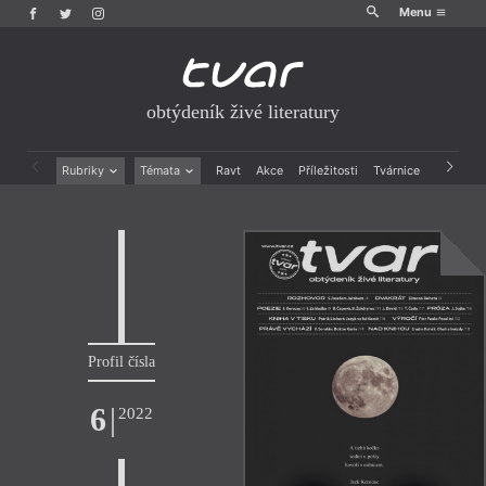
Menu
obtýdeník živé literatury
Rubriky
Témata
Ravt
Akce
Příležitosti
Tvárnice
Archiv
Beletrie
Ženy v katolické literatuře
Drobná publicistika
Právě vychází
Esejistika
Mauzoleum
Recenze a reflexe
Divadlo
Reportáže
Historie kolonialismu
Rozhovory
Dokument
Výroční ceny
Profil čísla
6
|
2022