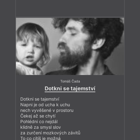
Tomáš Čada
Dotkni se tajemství
Dotkni se tajemství
Napni je od ucha k uchu
nech vyvěšené v prostoru
Čekej až se chytí
Pohlédni co nejdál
klidně za smysl slov
za zurčení mozkových závitů
To co cítíš je možná