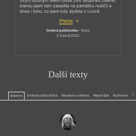
Svým ubohým tělem bude živit skupinku zeleně,
kterou jsem tam zasadila na památku rodičů a
dnes i toho, co jsem kdy slyšela o Lvově.
Přečíst
Drobná publicistika
– Slovo
Z čísla 6/2022
Další texty
Drobná publicistika
Recenze a reflexe
Reportáže
Rozhovory
Beletrie