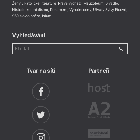
Ženy v katolické literatuře
,
Právě vychází
,
Mauzoleum
,
Divadlo
,
Ku
Historie kolonialismu
,
Dokument
,
Výroční ceny
,
Útvary Sylvy Ficové
,
969 slov o próze
,
Islám
Fr
Kr
Vyhledávání
Dr
Ko
Ří
Ch
Tvar na síti
Partneři
Se
Tř
Ch
Ja
Ra
Os
Če