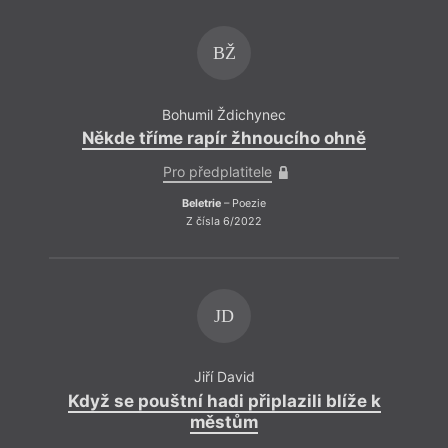
BŽ
Bohumil Ždichynec
Někde tříme rapír žhnoucího ohně
Pro předplatitele
Beletrie
– Poezie
Z čísla 6/2022
JD
Jiří David
Když se pouštní hadi připlazili blíže k
městům