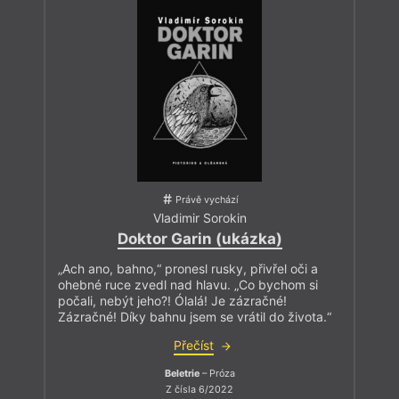
Právě vychází
Vladimir Sorokin
Doktor Garin (ukázka)
„Ach ano, bahno,“ pronesl rusky, přivřel oči a
ohebné ruce zvedl nad hlavu. „Co bychom si
počali, nebýt jeho?! Ólalá! Je zázračné!
Zázračné! Díky bahnu jsem se vrátil do života.“
Přečíst
Beletrie
– Próza
Z čísla 6/2022