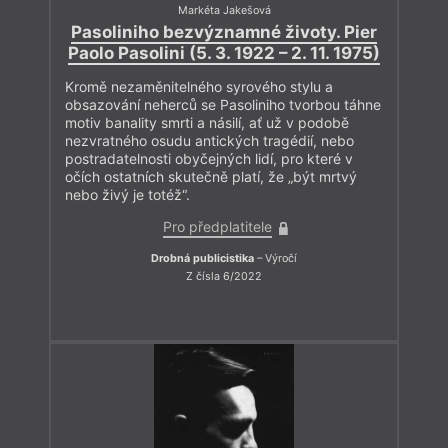
Patrika Linharta psané během jeho pobytu ve Lvově na jaře
Markéta Jakešová
2017.
Pasoliniho bezvýznamné životy. Pier
Paolo Pasolini (5. 3. 1922 – 2. 11. 1975)
Přeji vám živé čtení.
Kromě nezaměnitelného syrového stylu a
obsazování neherců se Pasoliniho tvorbou táhne
motiv banality smrti a násilí, ať už v podobě
nezvratného osudu antických tragédií, nebo
postradatelnosti obyčejných lidí, pro které v
očích ostatních skutečně platí, že „být mrtvý
nebo živý je totéž“.
Pro předplatitele
Drobná publicistika
– Výročí
Z čísla 6/2022