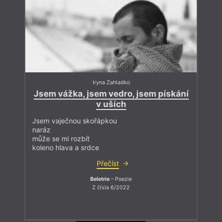
Iryna Zahladko
Jsem vážka, jsem vedro, jsem pískání
v uších
Jsem vaječnou skořápkou
naráz
může se mi rozbít
koleno hlava a srdce
Přečíst
Beletrie
– Poezie
Z čísla 6/2022