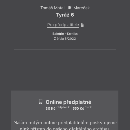
Tomáš Motal
,
Jiří Mareček
Tyráž 6
Pro předplatitele
Beletrie
– Komiks
Z čísla 6/2022
ZPĚT
Online předplatné
obtýdeník
1 rok
30 Kč
|
550 Kč
Našim milým online předplatitelům poskytujeme
plný přístup do našeho digitálního archivu.