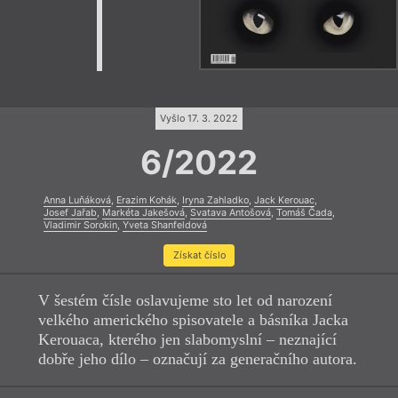
Vyšlo 17. 3. 2022
6/2022
Anna Luňáková
,
Erazim Kohák
,
Iryna Zahladko
,
Jack Kerouac
,
Josef Jařab
,
Markéta Jakešová
,
Svatava Antošová
,
Tomáš Čada
,
Vladimir Sorokin
,
Yveta Shanfeldová
Získat číslo
V šestém čísle oslavujeme sto let od narození
velkého amerického spisovatele a básníka Jacka
Kerouaca, kterého jen slabomyslní – neznající
dobře jeho dílo – označují za generačního autora.