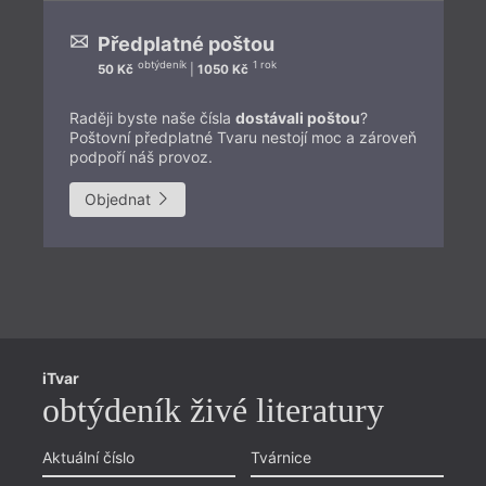
Předplatné poštou
obtýdeník
1 rok
50 Kč
|
1050 Kč
Raději byste naše čísla
dostávali poštou
?
Poštovní předplatné Tvaru nestojí moc a zároveň
podpoří náš provoz.
Objednat
Př
iTvar
Aš
obtýdeník živé literatury
Li
Pr
Aktuální číslo
Tvárnice
Chviličku.