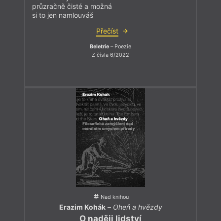
průzračně čisté a možná
si to jen namlouváš
Přečíst
Beletrie
– Poezie
Z čísla 6/2022
Nad knihou
Erazim Kohák
–
Oheň a hvězdy
O naději lidství