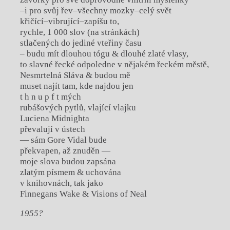
–i pro svůj řev–všechny mozky–celý svět
křičící–vibrující–zapíšu to,
rychle, 1 000 slov (na stránkách)
stlačených do jediné vteřiny času
– budu mít dlouhou tógu & dlouhé zlaté vlasy,
to slavné řecké odpoledne v nějakém řeckém městě,
Nesmrtelná Sláva & budou mě
muset najít tam, kde najdou jen
t h n u p f t mých
rubášových pytlů, vlající vlajku
Luciena Midnighta
převalují v ústech
— sám Gore Vidal bude
překvapen, až znuděn —
moje slova budou zapsána
zlatým písmem & uchována
v knihovnách, tak jako
Finnegans Wake & Visions of Neal
1955?