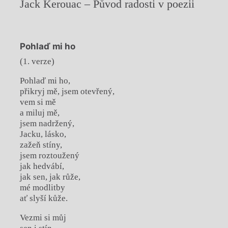
Jack Kerouac – Původ radosti v poezii
Pohlaď mi ho
(1. verze)
Pohlaď mi ho,
přikryj mě, jsem otevřený,
vem si mě
a miluj mě,
jsem nadržený,
Jacku, lásko,
zažeň stíny,
jsem roztoužený
jak hedvábí,
jak sen, jak růže,
mé modlitby
ať slyší kůže.
Vezmi si můj