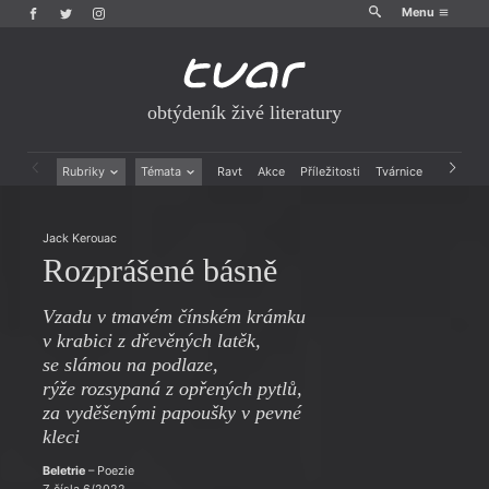
Menu
obtýdeník živé literatury
Rubriky
Témata
Ravt
Akce
Příležitosti
Tvárnice
Archiv
Beletrie
Ženy v katolické literatuře
Drobná publicistika
Právě vychází
Jack Kerouac
Esejistika
Mauzoleum
Rozprášené básně
Recenze a reflexe
Divadlo
Reportáže
Historie kolonialismu
Vzadu v tmavém čínském krámku
Rozhovory
Dokument
v krabici z dřevěných latěk,
Výroční ceny
se slámou na podlaze,
rýže rozsypaná z opřených pytlů,
za vyděšenými papoušky v pevné
kleci
Beletrie
– Poezie