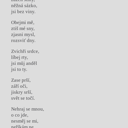
něžná sázko,
jsi bez viny.
Obejmi mě,
ztiš mé sny,
zjasni mysl,
rozsviť dny.
Zvichři srdce,
líbej rty,
jsi můj anděl
jsi to ty.
Zase prší,
září oči,
jiskry srší,
svět se točí.
Nehraj se mnou,
o co jde,
nesměj se mi,
neříkám ne.