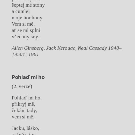
šeptej mé stony
a cumlej
moje bonbony.
Vem si mě,
ať se mi splní
všechny sny.
Allen Ginsberg, Jack Kerouac, Neal Cassady 1948–
1950?; 1961
Pohlaď mi ho
(2. verze)
Pohlaď mi ho,
přikryj mě,
čekám tady,
vem si mě.
Jacku, lásko,
zažeň stíny,