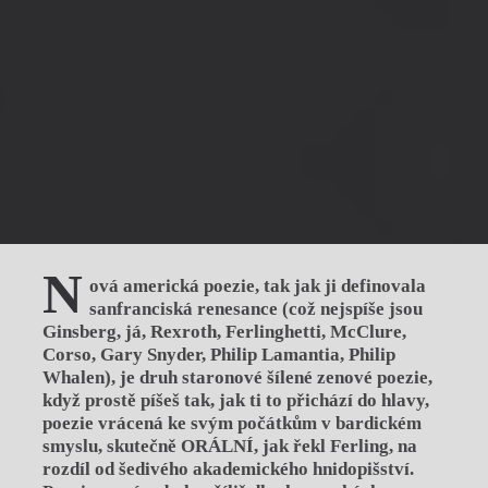
N
ová americká poezie, tak jak ji definovala
sanfranciská renesance (což nejspíše jsou
Ginsberg, já, Rexroth, Ferlinghetti, McClure,
Corso, Gary Snyder, Philip Lamantia, Philip
Whalen), je druh staronové šílené zenové poezie,
když prostě píšeš tak, jak ti to přichází do hlavy,
poezie vrácená ke svým počátkům v bardickém
smyslu, skutečně ORÁLNÍ, jak řekl Ferling, na
rozdíl od šedivého akademického hnidopišství.