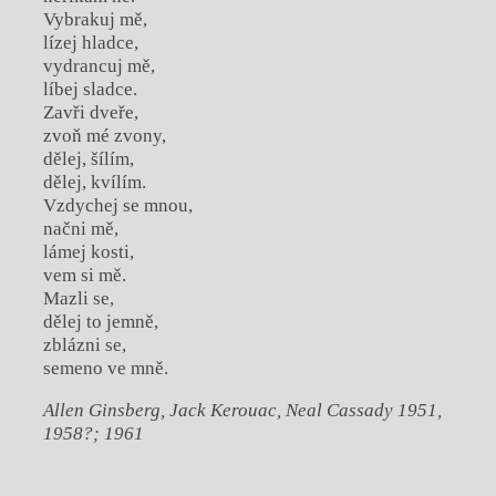
Vybrakuj mě,
lízej hladce,
vydrancuj mě,
líbej sladce.
Zavři dveře,
zvoň mé zvony,
dělej, šílím,
dělej, kvílím.
Vzdychej se mnou,
načni mě,
lámej kosti,
vem si mě.
Mazli se,
dělej to jemně,
zblázni se,
semeno ve mně.
Allen Ginsberg, Jack Kerouac, Neal Cassady 1951,
1958?; 1961