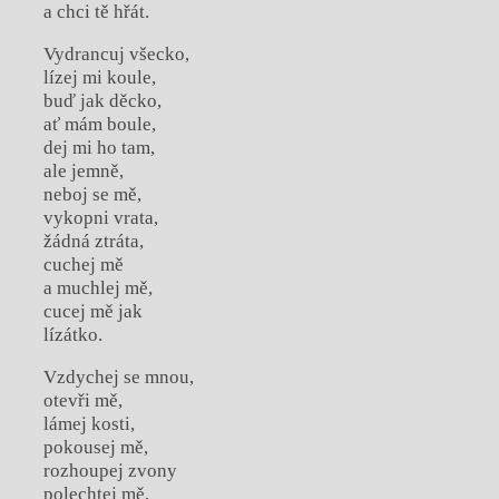
a chci tě hřát.
Vydrancuj všecko,
lízej mi koule,
buď jak děcko,
ať mám boule,
dej mi ho tam,
ale jemně,
neboj se mě,
vykopni vrata,
žádná ztráta,
cuchej mě
a muchlej mě,
cucej mě jak
lízátko.
Vzdychej se mnou,
otevři mě,
lámej kosti,
pokousej mě,
rozhoupej zvony
polechtej mě,