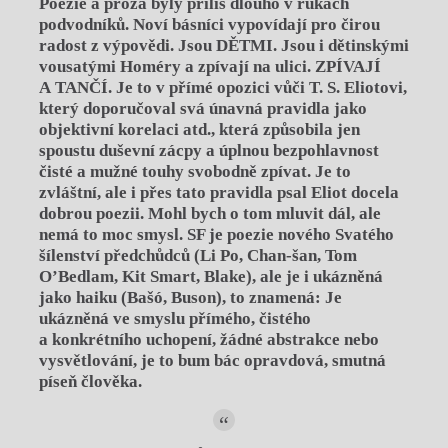
Poezie a próza byly příliš dlouho v rukách
podvodníků. Noví básníci vypovídají pro čirou
radost z výpovědi. Jsou DĚTMI. Jsou i dětinskými
vousatými Homéry a zpívají na ulici. ZPÍVAJÍ
A TANČÍ. Je to v přímé opozici vůči T. S. Eliotovi,
který doporučoval svá únavná pravidla jako
objektivní korelaci atd., která způsobila jen
spoustu duševní zácpy a úplnou bezpohlavnost
čisté a mužné touhy svobodně zpívat. Je to
zvláštní, ale i přes tato pravidla psal Eliot docela
dobrou poezii. Mohl bych o tom mluvit dál, ale
nemá to moc smysl. SF je poezie nového Svatého
šílenství předchůdců (Li Po, Chan-šan, Tom
O’Bedlam, Kit Smart, Blake), ale je i ukázněná
jako haiku (Bašó, Buson), to znamená: Je
ukázněná ve smyslu přímého, čistého
a konkrétního uchopení, žádné abstrakce nebo
vysvětlování, je to bum bác opravdová, smutná
píseň člověka.