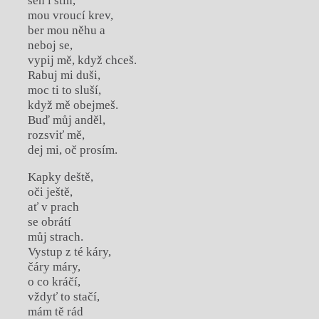
sen i stín,
mou vroucí krev,
ber mou něhu a
neboj se,
vypij mě, když chceš.
Rabuj mi duši,
moc ti to sluší,
když mě obejmeš.
Buď můj anděl,
rozsviť mě,
dej mi, oč prosím.
Kapky deště,
oči ještě,
ať v prach
se obrátí
můj strach.
Vystup z té káry,
čáry máry,
o co kráčí,
vždyť to stačí,
mám tě rád