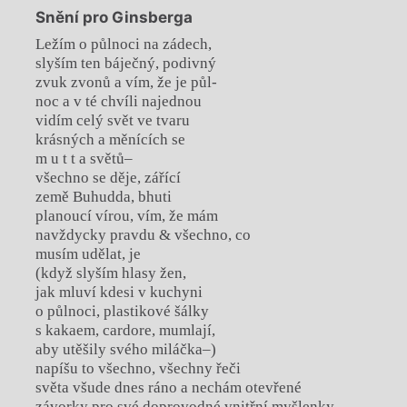
Snění pro Ginsberga
Ležím o půlnoci na zádech,
slyším ten báječný, podivný
zvuk zvonů a vím, že je půl-
noc a v té chvíli najednou
vidím celý svět ve tvaru
krásných a měnících se
m u t t a světů–
všechno se děje, zářící
země Buhudda, bhuti
planoucí vírou, vím, že mám
navždycky pravdu & všechno, co
musím udělat, je
(když slyším hlasy žen,
jak mluví kdesi v kuchyni
o půlnoci, plastikové šálky
s kakaem, cardore, mumlají,
aby utěšily svého miláčka–)
napíšu to všechno, všechny řeči
světa všude dnes ráno a nechám otevřené
závorky pro své doprovodné vnitřní myšlenky