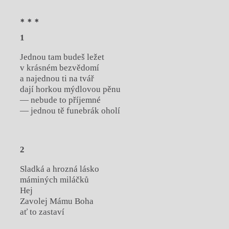
* * *
1
Jednou tam budeš ležet
v krásném bezvědomí
a najednou ti na tvář
dají horkou mýdlovou pěnu
— nebude to příjemné
— jednou tě funebrák oholí
2
Sladká a hrozná lásko
máminých miláčků
Hej
Zavolej Mámu Boha
ať to zastaví