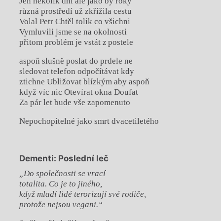
Jen několik dní ale jako by roky
různá prostředí už zkřížila cestu
Volal Petr Chtěl tolik co všichni
Vymluvili jsme se na okolnosti
přitom problém je vstát z postele
aspoň slušně poslat do prdele ne
sledovat telefon odpočítávat kdy
ztichne Ubližovat blízkým aby aspoň
když víc nic Otevírat okna Doufat
Za pár let bude vše zapomenuto
Nepochopitelné jako smrt dvacetiletého
Dementi: Poslední leč
„Do společnosti se vrací
totalita. Co je to jiného,
když mladí lidé terorizují své rodiče,
protože nejsou vegani.“