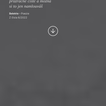
průzračně čisté a možná
si to jen namlouváš
Beletrie
– Poezie
Z čísla 6/2022