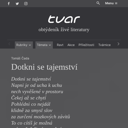
Menu
obtýdeník živé literatury
Rubriky
Témata
Ravt
Akce
Příležitosti
Tvárnice
Archiv
Beletrie
Ženy v katolické literatuře
Tomáš Čada
Drobná publicistika
Právě vychází
Dotkni se tajemství
Esejistika
Mauzoleum
Recenze a reflexe
Divadlo
Reportáže
Historie kolonialismu
Dotkni se tajemství
Rozhovory
Dokument
Napni je od ucha k uchu
Výroční ceny
nech vyvěšené v prostoru
Čekej až se chytí
Pohlédni co nejdál
klidně za smysl slov
za zurčení mozkových závitů
To co cítíš je možná