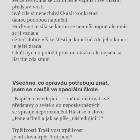
Jenže tvá touha se zatím ještě vzpíná i tvé vlastní
představivosti
Své cíle si nenecháváš kazit konkrétně
danou podobou naplnění
Horlivost je síla se kterou se neumíš poprat ale umíš
se jí vzdát a
už teď dobře víš že štěstí je konečné Ale jeho konec
je ještě zrada
Chtěl bych ti položit prostou otázku ale nejsem si
jist tím zda smím
Všechno, co opravdu potřebuju znát,
jsem se naučil ve speciální škole
„Napište následující…“ začíná diktovat své
představy o světě a do neposkvrněných
se vpisuje neporozumění Hlásí se o slovo
„Pane učiteli a jak se píše ‚následující‘?“
Trpělivost! Trpělivost trpělivost
je od slova trpět A utrpení?