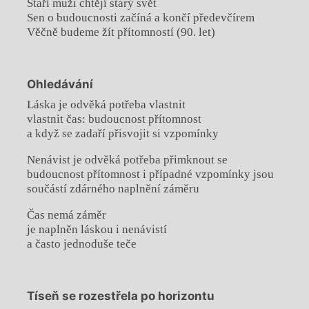
Staří muži chtějí starý svět
Sen o budoucnosti začíná a končí předevčírem
Věčně budeme žít přítomností (90. let)
Ohledávání
Láska je odvěká potřeba vlastnit
vlastnit čas: budoucnost přítomnost
a když se zadaří přisvojit si vzpomínky
Nenávist je odvěká potřeba přimknout se
budoucnost přítomnost i případné vzpomínky jsou
součástí zdárného naplnění záměru
Čas nemá záměr
je naplněn láskou i nenávistí
a často jednoduše teče
Tíseň se rozestřela po horizontu