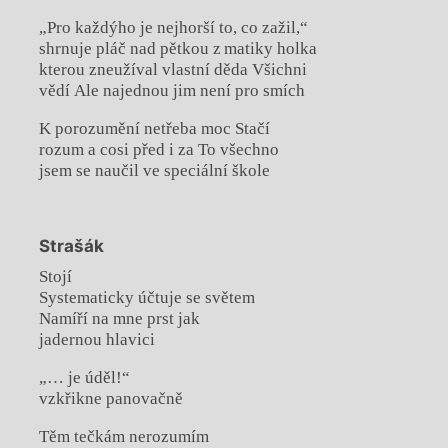
„Pro každýho je nejhorší to, co zažil,“
shrnuje pláč nad pětkou z matiky holka
kterou zneužíval vlastní děda Všichni
vědí Ale najednou jim není pro smích
K porozumění netřeba moc Stačí
rozum a cosi před i za To všechno
jsem se naučil ve speciální škole
Strašák
Stojí
Systematicky účtuje se světem
Namíří na mne prst jak
jadernou hlavici
„… je úděl!“
vzkřikne panovačně
Těm tečkám nerozumím