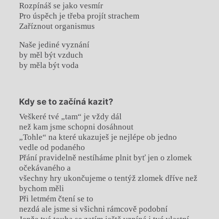
Rozpínáš se jako vesmír
Pro úspěch je třeba projít strachem
Zaříznout organismus
Naše jediné vyznání
by měl být vzduch
by měla být voda
Kdy se to začíná kazit?
Veškeré tvé „tam“ je vždy dál
než kam jsme schopni dosáhnout
„Tohle“ na které ukazuješ je nejlépe ob jedno
vedle od podaného
Přání pravidelně nestíháme plnit byť jen o zlomek
očekávaného a
všechny hry ukončujeme o tentýž zlomek dříve než
bychom měli
Při letmém čtení se to
nezdá ale jsme si všichni rámcově podobní