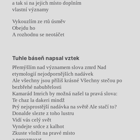
a tak si na jejich místo doplním
vlastní významy
Vykouzlím ze rtů úsměv
Obejdu ho
A rozhodnu se neotáčet
Tuhle báseň napsal vztek
Přemýšlím nad významem slova zmrd Nad
etymologií nejodpornějších nadávek
Ale všechny jsou příliš krásné Všechny stečou po
bezbřehé nabubřelosti
Kamarád Imrich by možná našel ta pravá slova:
Te chaz la dakeri mindž
Prý nejsprostější nadávka na světě Ale stačí to?
Donalde slezte z toho lustru
Vidí vás celý svět
Vyndejte srdce z kalhot
Zkuste vložit na pravé místo
a nerozmazat