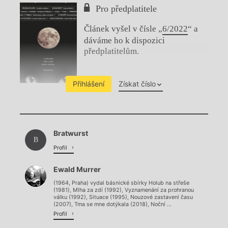
Pro předplatitele
Článek vyšel v čísle „
6/2022
“ a
dáváme ho k dispozici
předplatitelům.
Přihlášení
Získat číslo
Chviličku.
Bratwurst
Načítá se.
B
Profil
Ewald Murrer
(1964, Praha) vydal básnické sbírky Holub na střeše
(1981), Mlha za zdí (1992), Vyznamenání za prohranou
válku (1992), Situace (1995), Nouzové zastavení času
(2007), Tma se mne dotýkala (2018), Noční ...
Profil