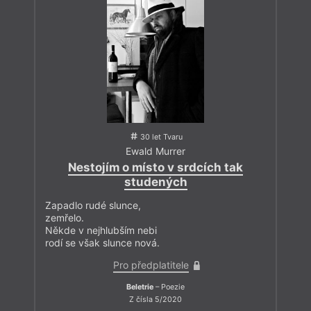
30 let Tvaru
Ewald Murrer
Nestojím o místo v srdcích tak
studených
Zapadlo rudé slunce,
zemřelo.
Někde v nejhlubším nebi
rodí se však slunce nová.
Pro předplatitele
Beletrie
– Poezie
Z čísla 5/2020