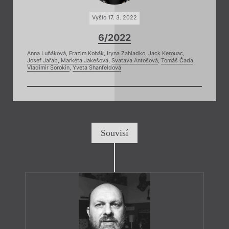
Vyšlo 17. 3. 2022
6/2022
Anna Luňáková
,
Erazim Kohák
,
Iryna Zahladko
,
Jack Kerouac
,
Josef Jařab
,
Markéta Jakešová
,
Svatava Antošová
,
Tomáš Čada
,
Vladimir Sorokin
,
Yveta Shanfeldová
Souvisí