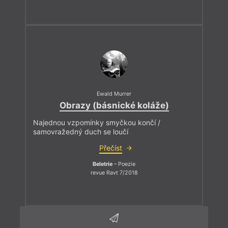
Ewald Murrer
Obrazy (básnické koláže)
Najednou vzpomínky smyčkou končí /
samovražedný duch se loučí
Přečíst
Beletrie
– Poezie
revue Ravt 7/2018