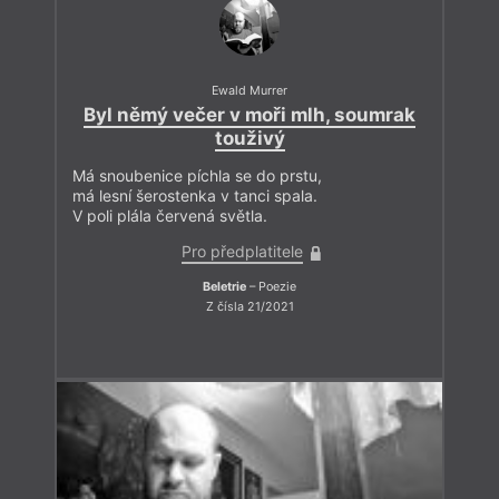
Ewald Murrer
Byl němý večer v moři mlh, soumrak
touživý
Má snoubenice píchla se do prstu,
má lesní šerostenka v tanci spala.
V poli plála červená světla.
Pro předplatitele
Beletrie
– Poezie
Z čísla 21/2021