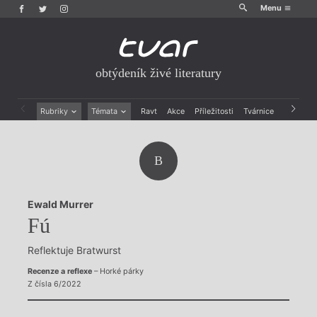
Menu
obtýdeník živé literatury
Rubriky
Témata
Ravt
Akce
Příležitosti
Tvárnice
Archiv
Beletrie
Ženy v katolické literatuře
Drobná publicistika
Právě vychází
B
Esejistika
Mauzoleum
Recenze a reflexe
Divadlo
Reportáže
Historie kolonialismu
Ewald Murrer
Rozhovory
Dokument
Fú
Výroční ceny
Reflektuje Bratwurst
Recenze a reflexe
– Horké párky
Z čísla 6/2022