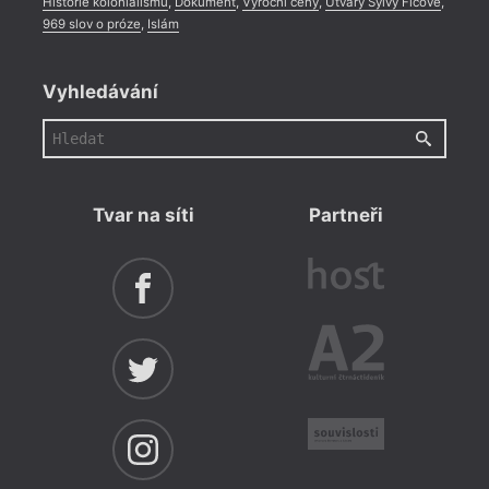
Historie kolonialismu
,
Dokument
,
Výroční ceny
,
Útvary Sylvy Ficové
,
969 slov o próze
,
Islám
Vyhledávání
Tvar na síti
Partneři