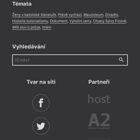
Témata
Ženy v katolické literatuře
,
Právě vychází
,
Mauzoleum
,
Divadlo
,
Historie kolonialismu
,
Dokument
,
Výroční ceny
,
Útvary Sylvy Ficové
,
969 slov o próze
,
Islám
Vyhledávání
Tvar na síti
Partneři