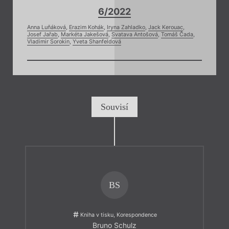
6/2022
Anna Luňáková
,
Erazim Kohák
,
Iryna Zahladko
,
Jack Kerouac
,
Josef Jařab
,
Markéta Jakešová
,
Svatava Antošová
,
Tomáš Čada
,
Vladimir Sorokin
,
Yveta Shanfeldová
Souvisí
BS
Kniha v tisku, Korespondence
Bruno Schulz