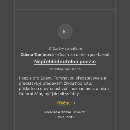
JG
Ozvěny surrealismu
Zdena Tominová
–
Cesta za moře a jiné básně
Nepřehlédnutelná poezie
Reflektuje Jan Gabriel
Poezie pro Zdenu Tominovou představovala a
představuje především živou hodnotu,
příkladnou otevřenost vůči neznámému, a nikoli
literární žánr, byť jakkoli svůdný.
Přečíst
Recenze a reflexe
– Dvakrát
Z čísla 1/2019