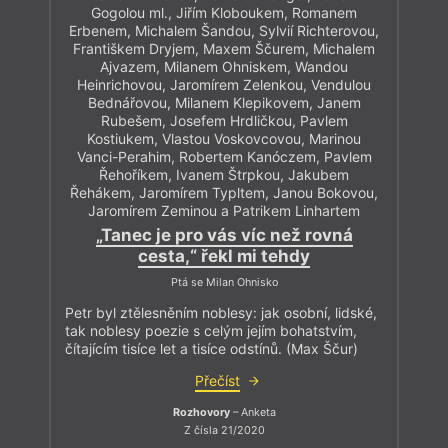
Gogolou ml., Jiřím Kloboukem, Romanem
Erbenem, Michalem Šandou, Sylvií Richterovou,
Františkem Dryjem, Maxem Ščurem, Michalem
Ajvazem, Milanem Ohniskem, Wandou
Heinrichovou, Jaromírem Zelenkou, Vendulou
Bednářovou, Milanem Klepikovem, Janem
Rubešem, Josefem Hrdličkou, Pavlem
Kostiukem, Vlastou Voskovcovou, Marinou
Vanci-Perahim, Robertem Kanóczem, Pavlem
Řehoříkem, Ivanem Štrpkou, Jakubem
Řehákem, Jaromírem Typltem, Janou Bokovou,
Jaromírem Zeminou a Patrikem Linhartem
„Tanec je pro vás víc než rovná
cesta,“ řekl mi tehdy
Ptá se Milan Ohnisko
Petr byl ztělesněním noblesy: jak osobní, lidské,
tak noblesy poezie s celým jejím bohatstvím,
čítajícím tisíce let a tisíce odstínů. (Max Ščur)
Přečíst
Rozhovory
– Anketa
Z čísla 21/2020