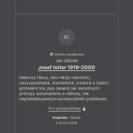
JG
Ozvěny surrealismu
Jan Gabriel
Josef Istler 1919–2000
Istlerovy Hlavy, tato nikdy nekončící,
nevyzpytatelná, dramatická, ironická a často i
groteskní hra, jsou neseny jak samotnými
principy automatismu a náhody, tak
nepřehlédnutelným existenciálním podtónem.
Pro předplatitele
Esejistika
– Studie
Z čísla 1/2019