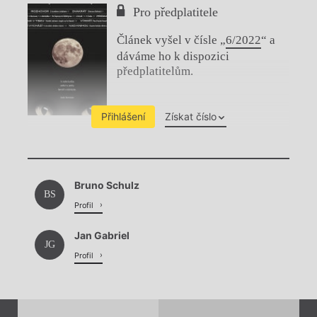
Pro předplatitele
Článek vyšel v čísle „
6/2022
“ a
dáváme ho k dispozici
předplatitelům.
Přihlášení
Získat číslo
Chviličku.
Bruno Schulz
Načítá se.
BS
Profil
Jan Gabriel
JG
Profil