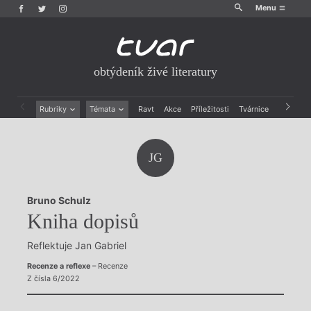
Menu
obtýdeník živé literatury
Rubriky
Témata
Ravt
Akce
Příležitosti
Tvárnice
Archiv
Beletrie
Ženy v katolické literatuře
Drobná publicistika
Právě vychází
JG
Esejistika
Mauzoleum
Recenze a reflexe
Divadlo
Reportáže
Historie kolonialismu
Bruno Schulz
Rozhovory
Dokument
Kniha dopisů
Výroční ceny
Reflektuje Jan Gabriel
Recenze a reflexe
– Recenze
Z čísla 6/2022