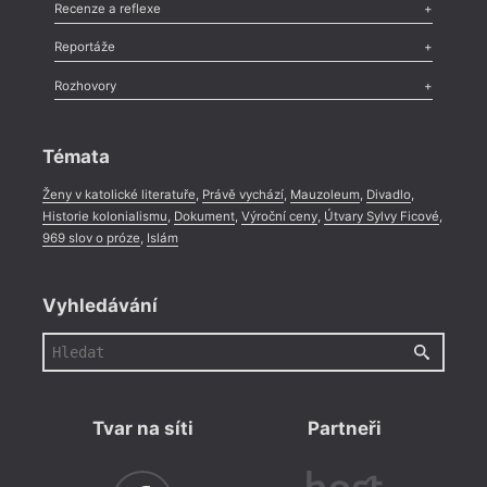
Esej
,
Pádlo
,
Úvaha
,
Texty
,
Studie
,
Celá rubrika
Recenze a reflexe
= 2022
17. 1
Recenze
,
Dvakrát
,
Horké párky
,
969 slov o próze
,
Reportáže
19:0
Méně slov o próze
,
Celá rubrika
Literární zítřky
,
Reportáž
,
Literární život
,
Divadlo
,
Kritický ohlas
,
Rozhovory
Stan
Celá rubrika
Hlav
Rozhovor
,
Anketa
,
Celá rubrika
Stani
Témata
Krato
v pod
Ženy v katolické literatuře
,
Právě vychází
,
Mauzoleum
,
Divadlo
,
nad n
Historie kolonialismu
,
Dokument
,
Výroční ceny
,
Útvary Sylvy Ficové
,
969 slov o próze
,
Islám
Vyhledávání
Tvar na síti
Partneři