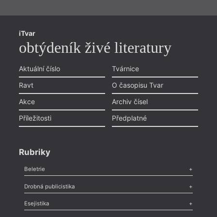
nové
Druho
iTvar
2022)
překl
obtýdeník živé literatury
nakla
Aktuální číslo
Tvárnice
Ravt
O časopisu Tvar
Akce
Archiv čísel
Příležitosti
Předplatné
Rubriky
Beletrie
Poezie
,
Próza
,
Dokumenty
,
Drama
,
Celá rubrika
Drobná publicistika
Odlesk
,
Zasláno
,
Nezařazené
,
Novinky v Tvaru
,
Slovo
,
Výročí
,
Esejistika
Nekrolog
,
Glosa
,
Sloupek
,
Pozvánka
,
Literární soutěž
,
Komentář
,
Celá rubrika