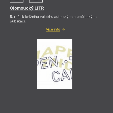
Olomoucký LITR
5. ročník knižního veletrhu autorských a uměleckých
publikací.
Více info
= 2022
18. 1
19:0
Neod
Gros
Uniká
čtyřm
podob