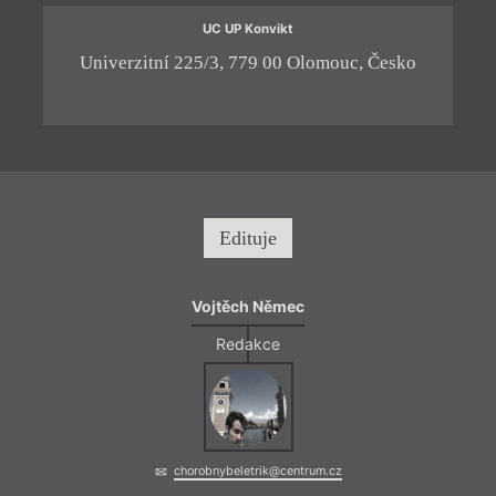
UC UP Konvikt
Univerzitní 225/3, 779 00 Olomouc, Česko
Edituje
Vojtěch Němec
Redakce
= 2022
12. 1
16:0
chorobnybeletrik@centrum.cz
Davi